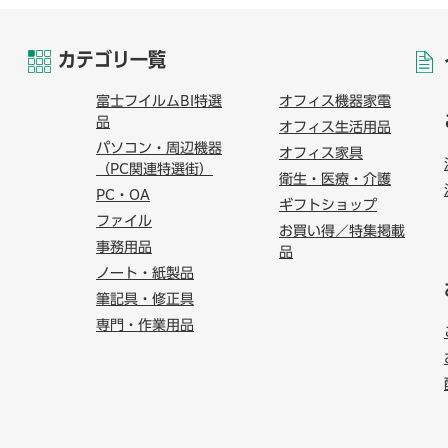
カテゴリ一覧
富士フイルムBI特選
オフィス機器家電
品
オフィス生活用品
パソコン・周辺機器
オフィス家具
（PC関連特選街）
衛生・医療・介護
PC・OA
ギフトショップ
ファイル
お買い得／特集掲載
事務用品
品
ノート・紙製品
筆記具・修正具
専門・作業用品