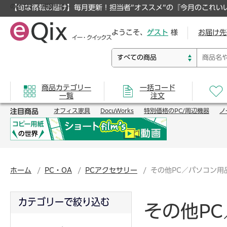
のオフィス通販サイト
【旬な情報お届け】毎月更新！担当者”オススメ”の『今月のこれい
ようこそ、
ゲスト
様
お届け先
商品カテゴリー
一括コード
一覧
注文
注目商品
オフィス家具
DocuWorks
特別価格のPC/周辺機器
ノ
ホーム
PC・OA
PCアクセサリー
その他PC／パソコン用
カテゴリーで絞り込む
その他P