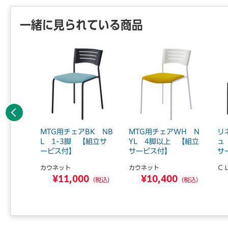
一緒に見られている商品
前へ
BK NN
MTG用チェアBK NB
MTG用チェアWH N
リ
【組立サ
L 1-3脚 【組立サ
YL 4脚以上 【組立
ュ
ービス付】
サービス付】
サ
カウネット
カウネット
Ｃ
0
¥11,000
¥10,400
（税込）
（税込）
（税込）