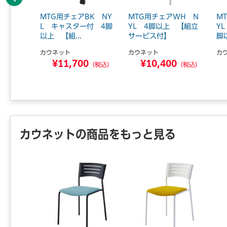
前へ
K キャ
MTG用チェアBK NY
MTG用チェアWH N
M
4脚
L キャスター付 4脚
YL 4脚以上 【組立
Y
以上 【組...
サービス付】
脚
カウネット
カウネット
カ
0
¥11,700
¥10,400
（税込）
（税込）
（税込）
カウネットの商品をもっと見る