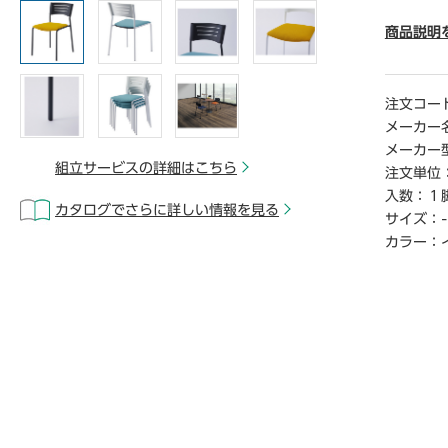
● 座面高
● 材質
商品説明
ン、本体
● 質量／4
● スタ
注文コー
● 生産国
メーカー
● 単位
メーカー
● 「組
組立サービスの詳細はこちら
注文単位
ら開梱・
入数：
１
立サ―ビ
カタログでさらに詳しい情報を見る
サイズ：
-
さい。
※この商
カラー：
外となり
【返品に
※この商
【デジタ
※こちら
らご覧い