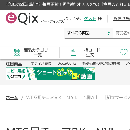
のオフィス通販サイト
【旬な情報お届け】毎月更新！担当者”オススメ”の『今月のこれい
ようこそ、
ゲスト
様
お届け先
商品カテゴリー
一括コード
一覧
注文
注目商品
オフィス家具
DocuWorks
特別価格のPC/周辺機器
ノ
ホーム
ＭＴＧ用チェアＢＫ ＮＹＬ ４脚以上 【組立サービ