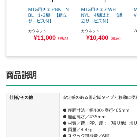
MTG用チェアBK N
MTG用チェアWH
BL 1-3脚 【組立
NYL 4脚以上 【組
サービス付】
立サービス付】
カウネット
カウネット
¥11,000
¥10,400
（税込）
（税込）
商品説明
仕様/その他
安定感のある固定脚タイプと移動に便
● 座面寸法／幅400×奥行405mm
● 座面高さ／435mm
● 材質／背：PP、座：（張り地）
● 質量／4.4kg
● スタック可能数／6脚