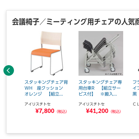
会議椅子／ミーティング用チェアの人気
前へ
ル 高さ
スタッキングチェア背
スタッキングチェア専
フ
ン 【組
WH 座クッション
用台車R 【組立サー
イ
】
オレンジ 【組立...
ビス付】 ※搬入...
黒
アイリスチトセ
アイリスチトセ
Ｃ
0
¥7,800
¥41,200
（税込）
（税込）
（税込）