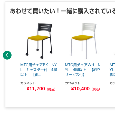
あわせて買いたい！一緒に購入されてい
前へ
K キャ
MTG用チェアBK NY
MTG用チェアWH N
M
4脚
L キャスター付 4脚
YL 4脚以上 【組立
Y
以上 【組...
サービス付】
脚
カウネット
カウネット
カ
0
¥11,700
¥10,400
（税込）
（税込）
（税込）