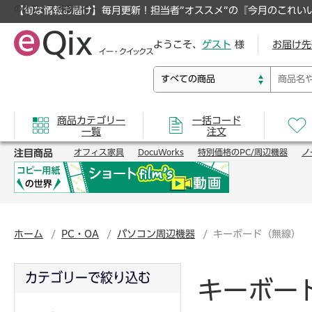
のオフィス通販サイト
【旬な情報お届け】毎月更新！担当者”オススメ”の『今月のこれい
ようこそ、
ゲスト
様
お届け先
商品カテゴリー
一括コード
一覧
注文
注目商品
オフィス家具
DocuWorks
特別価格のPC/周辺機器
ノ
ホーム
PC・OA
パソコン周辺機器
キーボード（無線）
カテゴリーで絞り込む
キーボー