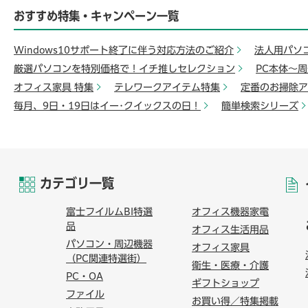
おすすめ特集・キャンペーン一覧
Windows10サポート終了に伴う対応方法のご紹介
法人用パソ
厳選パソコンを特別価格で！イチ推しセレクション
PC本体～
オフィス家具 特集
テレワークアイテム特集
定番のお掃除ア
毎月、9日・19日はイー･クイックスの日！
簡単検索シリーズ
カテゴリ一覧
富士フイルムBI特選
オフィス機器家電
品
オフィス生活用品
パソコン・周辺機器
オフィス家具
（PC関連特選街）
衛生・医療・介護
PC・OA
ギフトショップ
ファイル
お買い得／特集掲載