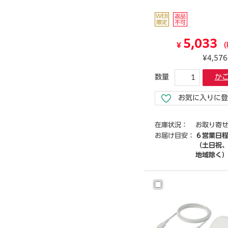
5,033
¥
（
¥4,57
数量
か
お気に入りに登
在庫状況：
お取り寄
お届け目安：
６営業日
（土日祝
地域除く