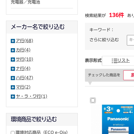
充電器／充電池
136件
検索結果が
あ
メーカー名で絞り込む
キーワード：
さらに絞り込む
ア行(68)
カ行(4)
サ行(10)
表示形式
リスト
ナ行(4)
チェックした商品を
ハ行(47)
マ行(2)
ヤ・ラ・ワ行(1)
環境商品で絞り込む
環境対応商品
（ECO e-Qix）