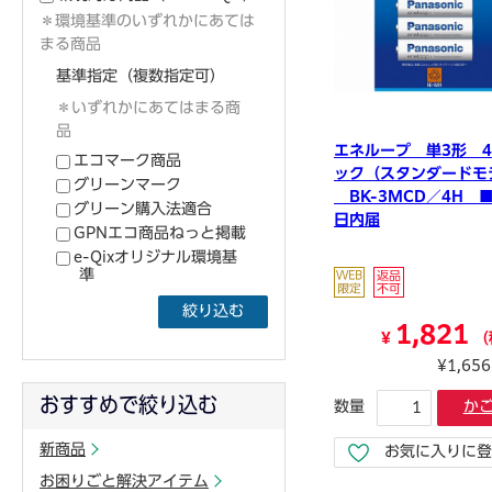
＊環境基準のいずれかにあては
まる商品
基準指定（複数指定可）
＊いずれかにあてはまる商
品
エネループ 単3形 
エコマーク商品
ック（スタンダードモ
グリーンマーク
BK-3MCD／4H 
グリーン購入法適合
日内届
GPNエコ商品ねっと掲載
e-Qixオリジナル環境基
準
絞り込む
1,821
¥
（
¥1,65
おすすめで絞り込む
数量
か
新商品
お気に入りに登
お困りごと解決アイテム