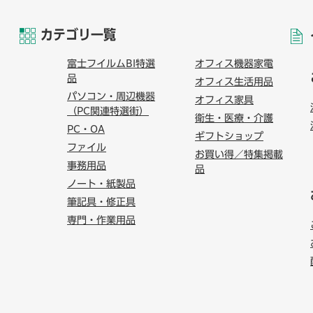
カテゴリ一覧
富士フイルムBI特選
オフィス機器家電
品
オフィス生活用品
パソコン・周辺機器
オフィス家具
（PC関連特選街）
衛生・医療・介護
PC・OA
ギフトショップ
ファイル
お買い得／特集掲載
事務用品
品
ノート・紙製品
筆記具・修正具
専門・作業用品