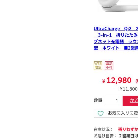
UltraCharge Qi2 
3-in-1 折りたた
グネット充電器 ラウ
型 ホワイト ■2営
届
12,980
¥
（
¥11,80
数量
か
お気に入りに登
在庫状況：
残りわず
お届け目安：
２営業日