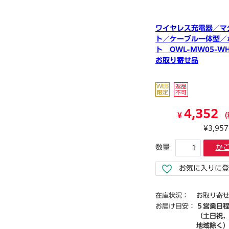
ワイヤレス充電器／マ
ト／ケーブル一体型／
ト OWL-MW05-W
お取り寄せ品
4,352
¥
（
¥3,95
数量
か
お気に入りに登
在庫状況：
お取り寄
お届け目安：
５営業日
（土日祝
地域除く