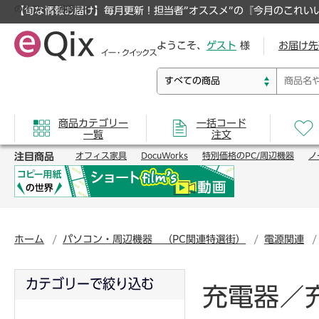
のオフィス通販サイト
【旬な情報お届け】毎月更新！担当者”オススメ”の『今月のこれい
ようこそ、
ゲスト
様
お届け先
商品カテゴリー
一括コード
一覧
注文
注目商品
オフィス家具
DocuWorks
特別価格のPC/周辺機器
ノ
ホーム
パソコン・周辺機器 （PC関連特選街）
電源関連
カテゴリーで絞り込む
充電器／