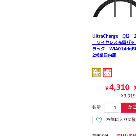
UltraCharge Qi2 
ワイヤレス充電パッ
ラック WIA014dqB
2営業日内届
4,310
¥
（
¥3,91
数量
か
お気に入りに登