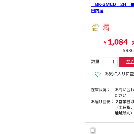
BK-3MCD／2H 
日内届
1,084
¥
（
¥98
数量
か
お気に入りに登
在庫状況：
お問い合
ださい
お届け目安：
２営業日
（土日祝
地域除く