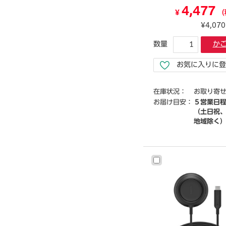
4,477
¥
（
¥4,07
数量
か
お気に入りに登
在庫状況：
お取り寄
お届け目安：
５営業日
（土日祝
地域除く