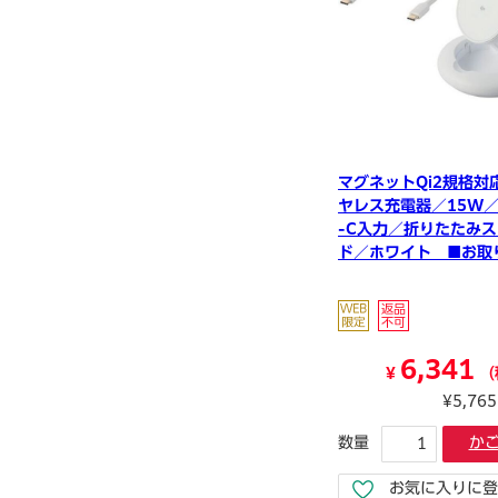
マグネットQi2規格対
ヤレス充電器／15W／T
-C入力／折りたたみ
ド／ホワイト ■お取
品
6,341
¥
（
¥5,76
数量
か
お気に入りに登