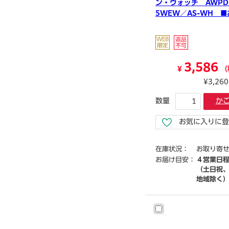
ン・ウォッチ AWPD-
5WEW／AS-WH 
寄せ品
3,586
¥
（
¥3,26
数量
か
お気に入りに登
在庫状況：
お取り寄
お届け目安：
４営業日
（土日祝
地域除く