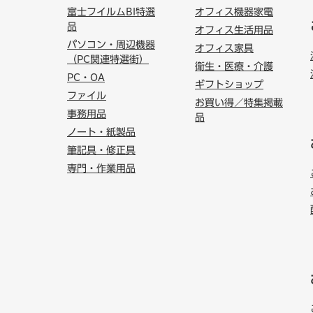
富士フイルムBI特選
オフィス機器家電
品
オフィス生活用品
パソコン・周辺機器
オフィス家具
（PC関連特選街）
衛生・医療・介護
PC・OA
ギフトショップ
ファイル
お買い得／特集掲載
事務用品
品
ノート・紙製品
筆記具・修正具
専門・作業用品