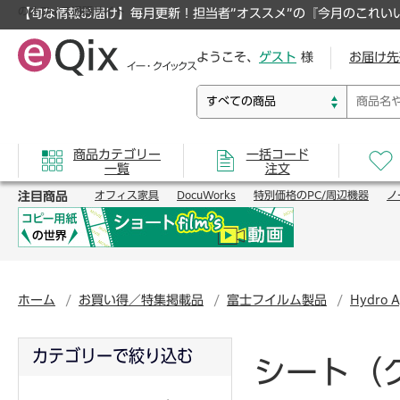
のオフィス通販サイト
【旬な情報お届け】毎月更新！担当者”オススメ”の『今月のこれい
ようこそ、
ゲスト
様
お届け先
商品カテゴリー
一括コード
一覧
注文
注目商品
オフィス家具
DocuWorks
特別価格のPC/周辺機器
ノ
ホーム
お買い得／特集掲載品
富士フイルム製品
Hydro 
カテゴリーで絞り込む
シート（