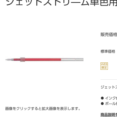
ジェットストリ―ム単色用
販売価
標準価格
ジェット
● インク
● ボ―ル
画像をクリックすると拡大画像を表示します。
● 全長／1
● 単位／
商品説明