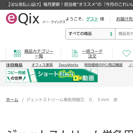
のオフィス通販サイト
【旬な情報お届け】毎月更新！担当者”オススメ”の『今月のこれい
ようこそ、
ゲスト
様
お届け先
商品カテゴリー
一括コード
一覧
注文
注目商品
オフィス家具
DocuWorks
特別価格のPC/周辺機器
ノ
ホーム
ジェットストリーム単色用替芯 ０．５ｍｍ 赤