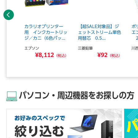
前へ
ライター
カラリオプリンター
【超SALE対象品】ジ
ポ
 R-5
用 インクカートリッ
ェットストリーム単色
エ
ジ／カニ（6色パッ...
用替芯 0.5...
2
エプソン
三菱鉛筆
川
0
¥8,112
¥92
（税込）
（税込）
（税込）
パソコン・周辺機器をお探しの方