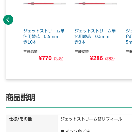
前へ
リーム単
ジェットストリーム単
ジェットストリーム単
ジ
5mm
色用替芯 0.5mm
色用替芯 0.5mm
色
赤10本
赤3本
5
三菱鉛筆
三菱鉛筆
三
7
¥770
¥286
（税込）
（税込）
（税込）
商品説明
仕様/その他
ジェットストリ―ム替リフィ―ル
● インク色／赤