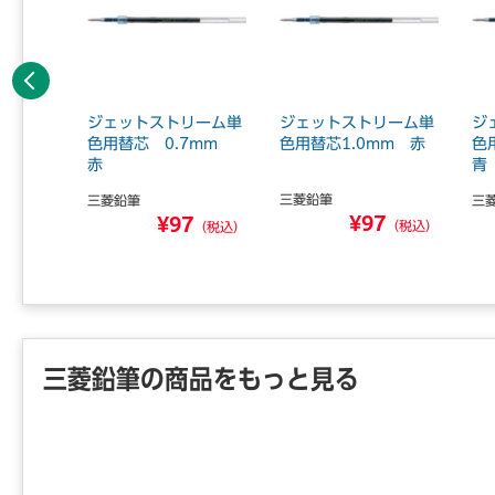
前へ
リーム単
ジェットストリーム単
ジェットストリーム単
ジ
mm黒3
色用替芯 0.7mm
色用替芯1.0mm 赤
色
赤
青
三菱鉛筆
三菱鉛筆
三
¥97
6
¥97
（税込）
（税込）
（税込）
三菱鉛筆の商品をもっと見る