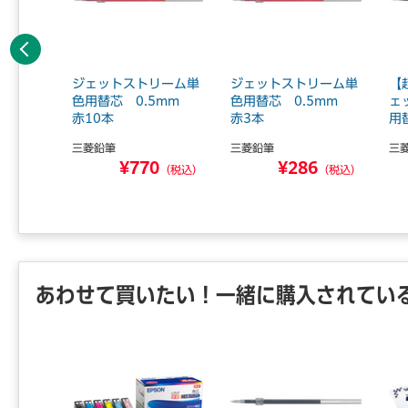
前へ
 ビジネ
ジェットストリーム単
ジェットストリーム単
【
話メモ
色用替芯 0.5mm
色用替芯 0.5mm
ェ
赤10本
赤3本
用替
三菱鉛筆
三菱鉛筆
三
8
¥770
¥286
（税込）
（税込）
（税込）
あわせて買いたい！一緒に購入されてい