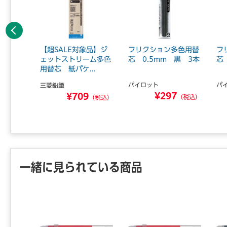
前へ
象品】ボ
【超SALE対象品】ジ
フリクション多色用替
フ
-0.5
ェットストリーム多色
芯 0.5mm 黒 3本
芯
用替芯 紙パケ...
パイロット
パ
三菱鉛筆
¥297
0
¥709
（税込）
（税込）
（税込）
一緒に見られている商品