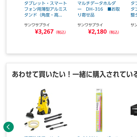
タンド
タブレット・スマート
マルチデータホルダ
タ
お取り寄
フォン用薄型アルミス
ー DH-316 ■お取
タ
以内届
タンド（角度・高...
り寄せ品
整
サンワサプライ
サンワサプライ
サ
9
¥3,267
¥2,180
（税込）
（税込）
（税込）
あわせて買いたい！一緒に購入されてい
前へ