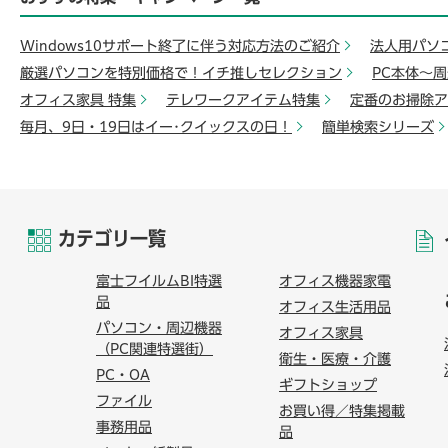
Windows10サポート終了に伴う対応方法のご紹介
法人用パソ
厳選パソコンを特別価格で！イチ推しセレクション
PC本体～
オフィス家具 特集
テレワークアイテム特集
定番のお掃除ア
毎月、9日・19日はイー･クイックスの日！
簡単検索シリーズ
カテゴリ一覧
富士フイルムBI特選
オフィス機器家電
品
オフィス生活用品
パソコン・周辺機器
オフィス家具
（PC関連特選街）
衛生・医療・介護
PC・OA
ギフトショップ
ファイル
お買い得／特集掲載
事務用品
品