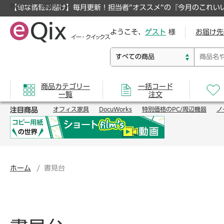
のオフィス通販サイト
【旬な情報お届け】毎月更新！担当者”オススメ”の『今月のこれい
ようこそ、
ゲスト
様
お届け先
商品カテゴリー
一括コード
一覧
注文
注目商品
オフィス家具
DocuWorks
特別価格のPC/周辺機器
ノ
ホーム
書見台