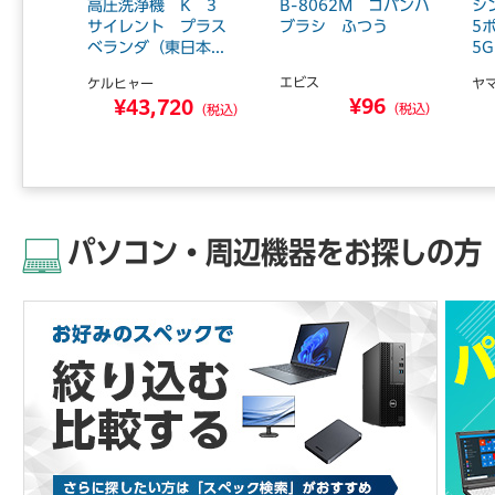
クキャリ
高圧洗浄機 K 3
B-8062M コパンハ
シ
ガキ40
サイレント プラス
ブラシ ふつう
5
ベランダ（東日本...
5G
エビス
ケルヒャー
ヤ
¥96
3
¥43,720
（税込）
（税込）
（税込）
パソコン・周辺機器をお探しの方