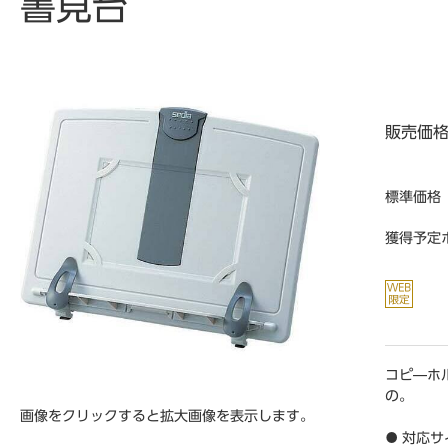
書見台
販売価
標準価格
獲得予定
コピ―ホ
の。
画像をクリックすると拡大画像を表示します。
● 対応サ