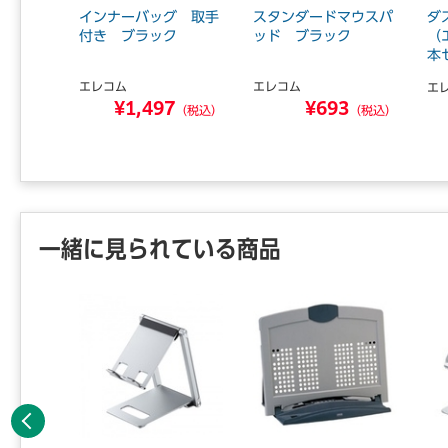
いプライ
インナーバッグ 取手
スタンダードマウスパ
ダ
ー13.3
付き ブラック
ッド ブラック
（
本
エレコム
エレコム
エ
¥1,497
¥693
6
（税込）
（税込）
（税込）
一緒に見られている商品
前へ