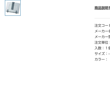
● 寸法／
● 原稿セ
商品説明
● 負荷重
● 角度
● 単位／
注文コー
メーカー
【返品に
メーカー
※開封後
注文単位
入数：
１
サイズ：
-
カラー：