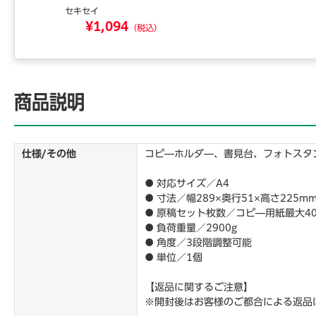
セキセイ
¥1,094
（税込）
商品説明
仕様/その他
コピ―ホルダ―、書見台、フォトスタ
● 対応サイズ／A4
● 寸法／幅289×奥行51×高さ225m
● 原稿セット枚数／コピ―用紙最大40
● 負荷重量／2900g
● 角度／3段階調整可能
● 単位／1個
【返品に関するご注意】
※開封後はお客様のご都合による返品