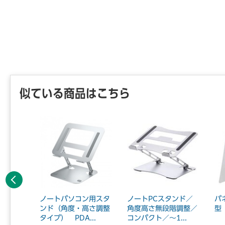
似ている商品はこちら
前へ
付案内
ノートパソコン用スタ
ノートPCスタンド／
パ
A4
ンド（角度・高さ調整
角度高さ無段階調整／
型
タイプ） PDA...
コンパクト／～1...