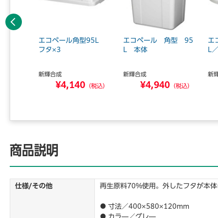
前へ
ク＆プッ
エコペール角型95L
エコペール 角型 95
エ
イト
フタ×3
L 本体
L
新輝合成
新輝合成
新
0
¥4,140
¥4,940
（税込）
（税込）
（税込）
商品説明
仕様/その他
再生原料70%使用。外したフタが本
● 寸法／400×580×120mm
● カラ―／グレ―