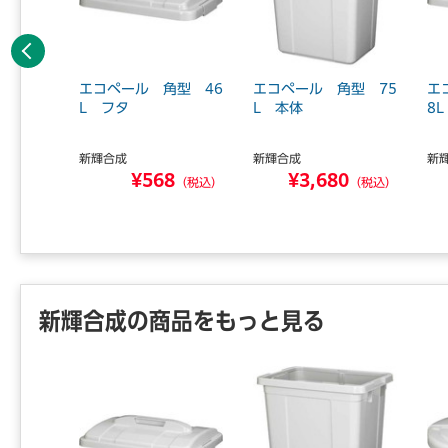
前へ
ド ブル
エコペール 角型 46
エコペール 角型 75
エ
02
L フタ
L 本体
8
新輝合成
新輝合成
新
3
¥568
¥3,680
（税込）
（税込）
（税込）
新輝合成の商品をもっと見る