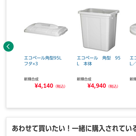
前へ
P-343
エコペール角型95L
エコペール 角型 95
エ
フタ×3
L 本体
L
新輝合成
新輝合成
新
1
¥4,140
¥4,940
（税込）
（税込）
（税込）
あわせて買いたい！一緒に購入されてい