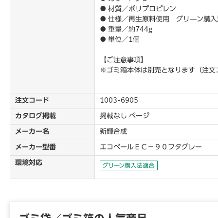
● 材質／ポリプロピレン
● 仕様／再生原料使用 グリ―ン購入
● 重量／約744g
● 単位／1個
【ご注意事項】
※ゴミ箱本体は別売となります（注文コ
注文コード
1003-6905
カタログ掲載
掲載なし ページ
メーカー名
新輝合成
メーカー型番
エコペールＥＣ－９０フタグレー
環境対応