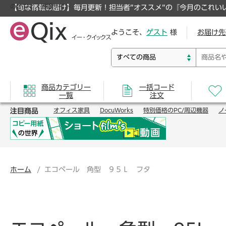
のオフィス通販サイト
【旬な情報お届け】毎月更新！担当者”オススメ”の『今月のこれい
ようこそ、
ゲスト
様
お届け先
商品カテゴリー
一括コード
一覧
注文
注目商品
オフィス家具
DocuWorks
特別価格のPC/周辺機器
ノ
ホーム
エコペール 角型 ９５Ｌ フタ