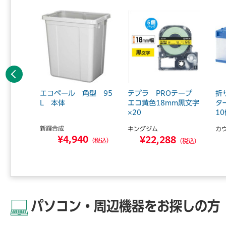
前へ
型45L
エコペール 角型 95
テプラ PROテープ
折
L 本体
エコ黄色18mm黒文字
タ
×20
1
新輝合成
キングジム
カ
0
¥4,940
¥22,288
（税込）
（税込）
（税込）
パソコン・周辺機器をお探しの方