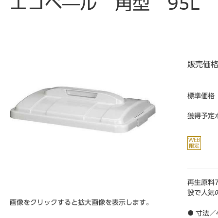
エコペ―ル 角型 95L
販売価
標準価格
獲得予定
再生原料
設で人気
画像をクリックすると拡大画像を表示します。
● 寸法／4