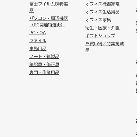
富士フイルムBI特選
オフィス機器家電
品
オフィス生活用品
パソコン・周辺機器
オフィス家具
（PC関連特選街）
衛生・医療・介護
PC・OA
ギフトショップ
ファイル
お買い得／特集掲載
事務用品
品
ノート・紙製品
筆記具・修正具
専門・作業用品