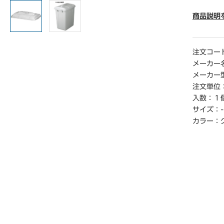
● カラ
● 材質
商品説明
● 仕様
● 重量／
● 単位／
注文コー
メーカー
【ご注意
メーカー
※ゴミ箱
注文単位
1）。ご
入数：
１
サイズ：
-
カラー：