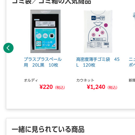
ゴミ袋／ゴミ箱の人気商品
前へ
%ごみ
プラスプラスペール
高密度薄手ゴミ袋 45
ニ
（30枚
用 20L黒 10枚
L 120枚
ボ
オルディ
カウネット
新
ュ...
¥220
¥1,240
0
（税込）
（税込）
（税込）
一緒に見られている商品