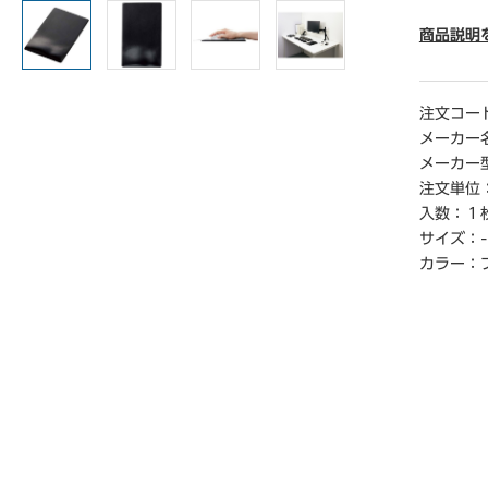
● 寸法／
法：幅13
商品説明
リストレ
● 材質
ン、ハン
注文コー
● 対応
メーカー
● 単位／
メーカー
注文単位
【ご注意
入数：
１
※ほぼす
サイズ：
-
様や固体
カラー：
【返品に
※開封後