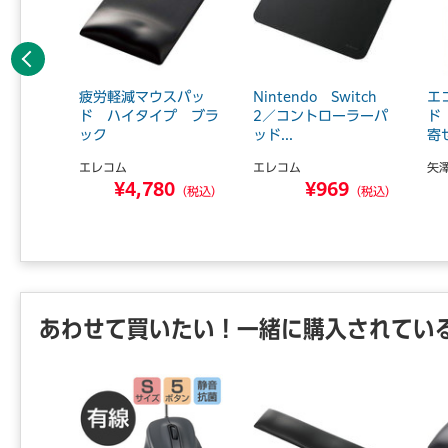
前へ
式マウ
疲労軽減マウスパッ
Nintendo Switch
エ
ボタン
ド ハイタイプ ブラ
2／コントローラーパ
ド
り...
ック
ッド...
寄せ
エレコム
エレコム
矢
3
¥4,780
¥969
（税込）
（税込）
（税込）
あわせて買いたい！一緒に購入されてい