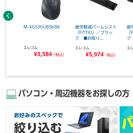
前へ
 レギュ
M-XGS30UBSKBK
疲労軽減パームレスト
疲
「FITTIO」／ブラッ
「
ク ■お取り...
ク
マ
エレコム
エレコム
エ
4
¥3,584
¥5,974
（税込）
（税込）
（税込）
パソコン・周辺機器をお探しの方