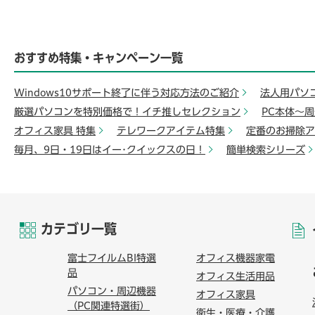
おすすめ特集・キャンペーン一覧
Windows10サポート終了に伴う対応方法のご紹介
法人用パソ
厳選パソコンを特別価格で！イチ推しセレクション
PC本体～
オフィス家具 特集
テレワークアイテム特集
定番のお掃除ア
毎月、9日・19日はイー･クイックスの日！
簡単検索シリーズ
カテゴリ一覧
富士フイルムBI特選
オフィス機器家電
品
オフィス生活用品
パソコン・周辺機器
オフィス家具
（PC関連特選街）
衛生・医療・介護