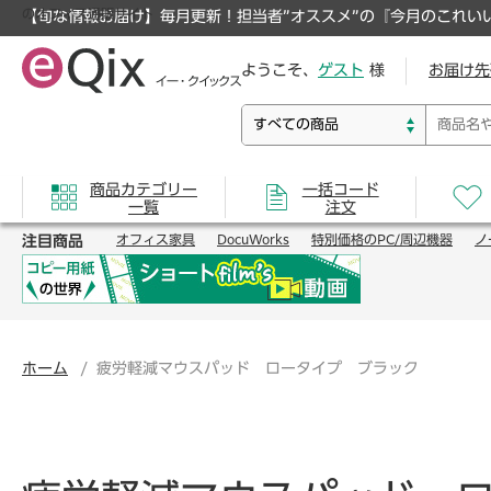
のオフィス通販サイト
【旬な情報お届け】毎月更新！担当者”オススメ”の『今月のこれい
ようこそ、
ゲスト
様
お届け先
商品カテゴリー
一括コード
一覧
注文
注目商品
オフィス家具
DocuWorks
特別価格のPC/周辺機器
ノ
ホーム
疲労軽減マウスパッド ロータイプ ブラック