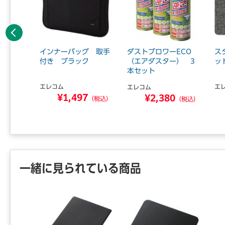
前へ
グ パソ
インナーバッグ 取手
ダストブロワーECO
ス
4 ブ
付き ブラック
（エアダスター） 3
ッ
本セット
エレコム
エ
エレコム
¥1,497
4
¥2,380
（税込）
（税込）
（税込）
一緒に見られている商品