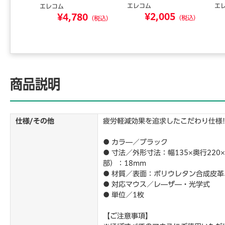
エレコム
エ
エレコム
¥2,005
0
¥4,780
（税込）
（税込）
（税込）
商品説明
仕様/その他
疲労軽減効果を追求したこだわり仕様
● カラ―／ブラック
● 寸法／外形寸法：幅135×奥行22
部）：18mm
● 材質／表面：ポリウレタン合成皮
● 対応マウス／レ―ザ―・光学式
● 単位／1枚
【ご注意事項】