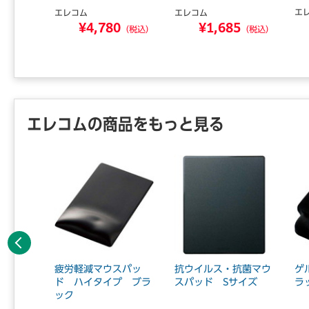
エ
エレコム
エレコム
8
¥4,780
¥1,685
（税込）
（税込）
（税込）
エレコムの商品をもっと見る
前へ
ECO
疲労軽減マウスパッ
抗ウイルス・抗菌マウ
ゲ
） 3
ド ハイタイプ ブラ
スパッド Sサイズ
ラ
ック