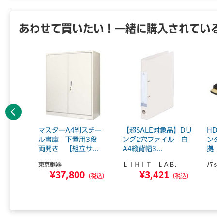
あわせて買いたい！一緒に購入されてい
前へ
クリアー
マスターA4判スチー
【超SALE対象品】Dリ
H
替式水A
ル書庫 下置用3段
ング2穴ファイル 白
ン
両開き 【組立サ...
A4縦背幅3...
拠 
東京鋼器
ＬＩＨＩＴ ＬＡＢ．
バ
7
¥37,800
¥3,421
（税込）
（税込）
（税込）