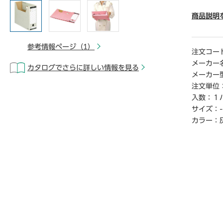
● サイズ
● 寸法／
商品説明
● 材質
● ワンタ
参考情報ページ（1）
● 単位
注文コー
メーカー
カタログでさらに詳しい情報を見る
【ご注意
メーカー
※1パッ
注文単位
※より詳
入数：
１
い。
サイズ：
-
【デジタ
カラー：
※こちら
クからご