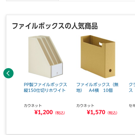
ファイルボックスの人気商品
前へ
クス D
PP製ファイルボックス
ファイルボックス（無
ク
 灰
縦150仕切りホワイト
地） A4横 10個
ス
カウネット
カウネット
セ
4
¥1,200
¥1,570
（税込）
（税込）
（税込）