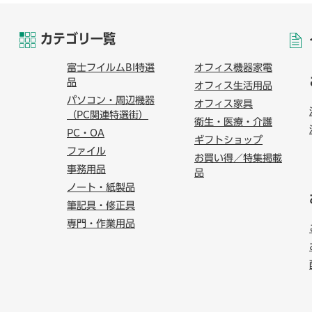
カテゴリ一覧
富士フイルムBI特選
オフィス機器家電
品
オフィス生活用品
パソコン・周辺機器
オフィス家具
（PC関連特選街）
衛生・医療・介護
PC・OA
ギフトショップ
ファイル
お買い得／特集掲載
事務用品
品
ノート・紙製品
筆記具・修正具
専門・作業用品