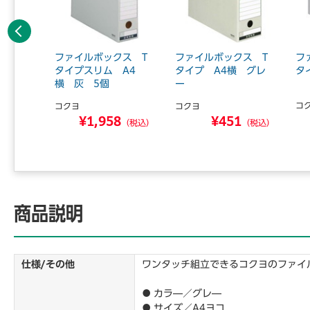
前へ
クス D
ファイルボックス T
ファイルボックス T
フ
A4
タイプスリム A4
タイプ A4横 グレ
タ
横 灰 5個
ー
コ
コクヨ
コクヨ
9
¥1,958
¥451
（税込）
（税込）
（税込）
商品説明
仕様/その他
ワンタッチ組立できるコクヨのファイ
● カラ―／グレ―
● サイズ／A4ヨコ