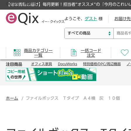
のオフィス通販サイト
【旬な情報お届け】毎月更新！担当者”オススメ”の『今月のこれい
ようこそ、
ゲスト
様
お届け先
商品カテゴリー
一括コード
一覧
注文
注目商品
オフィス家具
DocuWorks
特別価格のPC/周辺機器
ノ
ホーム
ファイルボックス Ｔタイプ Ａ４横 灰 １０個