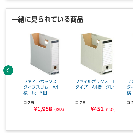
一緒に見られている商品
前へ
ーエコノ
ファイルボックス T
ファイルボックス T
フ
レット
タイプスリム A4
タイプ A4横 グレ
タ
横 灰 5個
ー
横
コクヨ
コクヨ
コ
2
¥1,958
¥451
（税込）
（税込）
（税込）