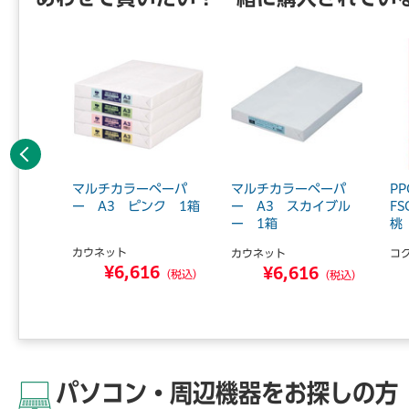
前へ
ペーパ
マルチカラーペーパ
マルチカラーペーパ
P
トグリ
ー A3 ピンク 1箱
ー A3 スカイブル
F
ー 1箱
桃
カウネット
カウネット
コ
¥6,616
6
¥6,616
（税込）
（税込）
（税込）
パソコン・周辺機器をお探しの方