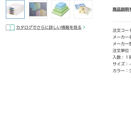
● カラ
● 紙厚／
商品説明
● 坪量／
● 適合
カタログでさらに詳しい情報を見る
ジェット
注文コー
● 単位／
メーカー
メーカー
【デジタ
注文単位
※こちら
入数：
１
クからご
サイズ：
-
カラー：