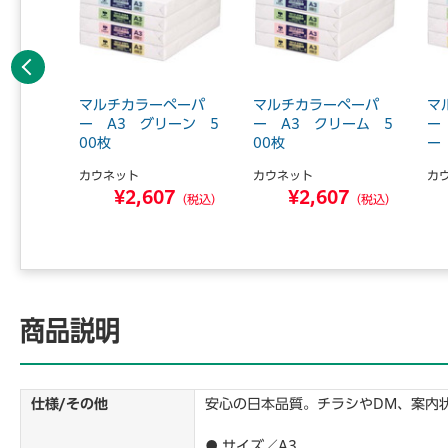
前へ
カラーペ
マルチカラーペーパ
マルチカラーペーパ
マ
1箱 ブ
ー A3 グリーン 5
ー A3 クリーム 5
ー
00枚
00枚
ー
カウネット
カウネット
カ
9
¥2,607
¥2,607
（税込）
（税込）
（税込）
商品説明
仕様/その他
安心の日本品質。チラシやDM、案内
● サイズ／A3