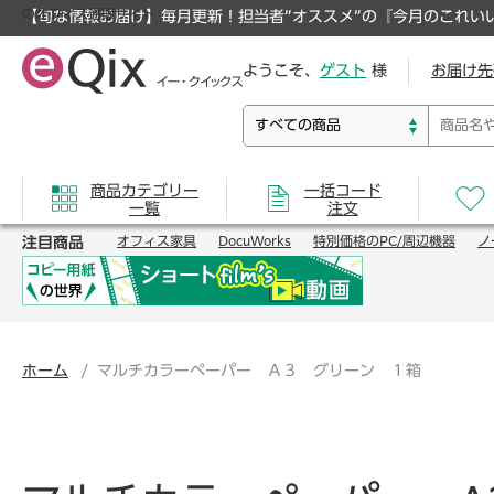
のオフィス通販サイト
【旬な情報お届け】毎月更新！担当者”オススメ”の『今月のこれい
ようこそ、
ゲスト
様
お届け先
商品カテゴリー
一括コード
一覧
注文
注目商品
オフィス家具
DocuWorks
特別価格のPC/周辺機器
ノ
ホーム
マルチカラーペーパー Ａ３ グリーン １箱