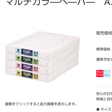
マルチカラ―ペ―パ― A
販売価
標準価格
獲得予定
安心の日
削減と自
画像をクリックすると拡大画像を表示します。
● サイズ