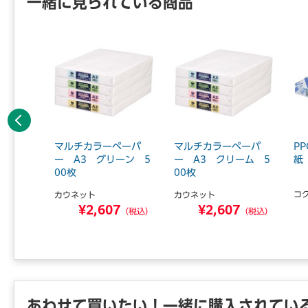
一緒に見られている商品
前へ
カートリ
マルチカラーペーパ
マルチカラーペーパ
P
00RC
ー A3 グリーン 5
ー A3 クリーム 5
紙
00枚
00枚
コ
カウネット
カウネット
0
¥2,607
¥2,607
（税込）
（税込）
（税込）
あわせて買いたい！一緒に購入されてい