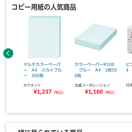
コピー用紙の人気商品
前へ
カラーペ
マルチカラーペーパ
カラーペーパーR100
ピ
1箱 ク
ー A4 スカイブル
ブルー A4 1冊50
4
ー 500枚
0枚
日
カウネット
北越コーポレーション
3
¥1,237
¥1,160
（税込）
（税込）
（税込）