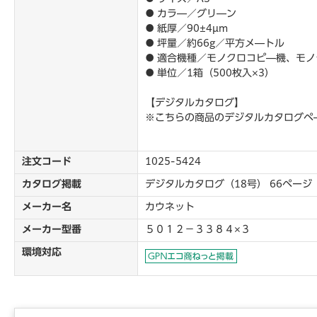
● カラ―／グリ―ン
● 紙厚／90±4μm
● 坪量／約66g／平方メ―トル
● 適合機種／モノクロコピ―機、モ
● 単位／1箱（500枚入×3）
【デジタルカタログ】
※こちらの商品のデジタルカタログペ
注文コード
1025-5424
カタログ掲載
デジタルカタログ（18号） 66ページ
メーカー名
カウネット
メーカー型番
５０１２－３３８４×３
環境対応