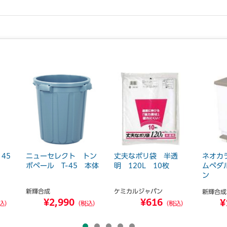
45
ニューセレクト トン
丈夫なポリ袋 半透
ネオカ
ボペール T-45 本体
明 120L 10枚
ムペダ
ン
新輝合成
ケミカルジャパン
新輝合成
¥2,990
¥616
¥
込）
（税込）
（税込）