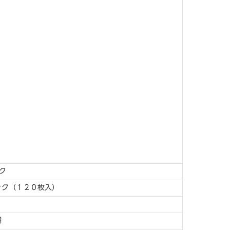
ク
ック（１２０枚入）
明