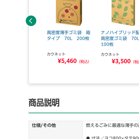
前へ
生原料入り増量ゴミ
高密度薄手ゴミ袋 箱
ナノハイブリッド
厚口70L300枚入
タイプ 70L 200枚
高密度ゴミ袋 7
100枚
カウネット
ウネット
カウネット
¥5,460
¥57,800
¥3,500
（税込）
（税込）
（税
商品説明
仕様/その他
燃えるごみに最適な薄手の
● 寸法／ヨコ800×タテ90