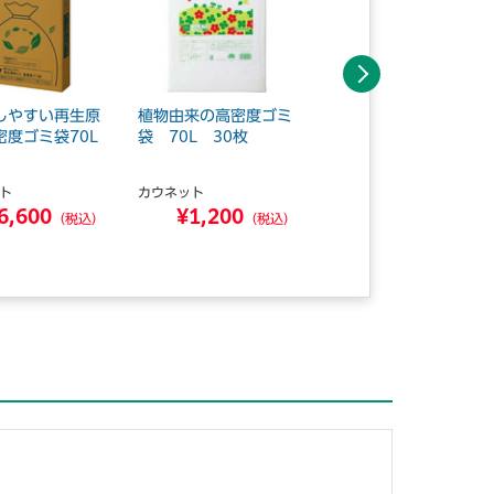
次へ
しやすい再生原
植物由来の高密度ゴミ
高密度薄手ゴミ袋 70
密度ゴミ袋70L
袋 70L 30枚
L 120枚×5
ト
カウネット
カウネット
6,600
¥1,200
¥13,340
（税込）
（税込）
（税込）