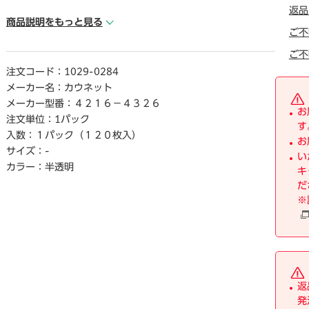
● 厚さ／0.018mm
返品
● カラ―／半透明
商品説明をもっと見る
ご不
● 容量／70L
● 材質／高密度ポリエチレン
ご不
● 単位（入数）／1パック（120枚入）
注文コード：
1029-0284
メーカー名：
カウネット
【ご注意事項】
メーカー型番：
４２１６－４３２６
※1パック単位でお申し込みください。
お
注文単位：
1パック
※メ―カ―の都合によりパッケ―ジが予告なく変更される場
す
入数：
１パック（１２０枚入）
合があります。
お
サイズ：
-
※この商品は、製造上、寸法・厚さに若干のバラつきがある
い
場合がございます。
カラー：
半透明
キ
だ
【デジタルカタログ】
※
※こちらの商品のデジタルカタログペ―ジは、画像下のリン
クからご覧いただけます。
返
発