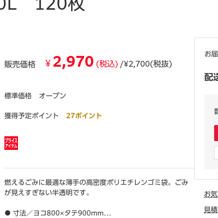
L 120枚
お届
2,970
¥
(税込)
/¥2,700(税抜)
販売価格
配
標準価格
オープン
獲得予定ポイント
27ポイント
燃えるごみに最適な薄手の高密度ポリエチレンゴミ袋。ごみ
が見えすぎない半透明です。
お気
見積
● 寸法／ヨコ800×タテ900mm