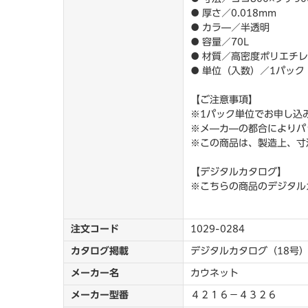
● 厚さ／0.018mm
● カラ―／半透明
● 容量／70L
● 材質／高密度ポリエチ
● 単位（入数）／1パック
【ご注意事項】
※1パック単位でお申し込
※メ―カ―の都合によりパ
※この商品は、製造上、寸
【デジタルカタログ】
※こちらの商品のデジタル
注文コード
1029-0284
カタログ掲載
デジタルカタログ（18号）
メーカー名
カウネット
メーカー型番
４２１６－４３２６