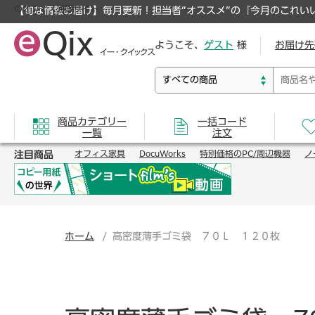
のオフィス通販サイト
【旬な情報お届け】毎月更新！担当者”オススメ”の『今月のこれい
ようこそ、
ゲスト
様
お届け先
商品カテゴリー
一括コード
一覧
注文
注目商品
オフィス家具
DocuWorks
特別価格のPC/周辺機器
ノ
ホーム
高密度薄手ゴミ袋 ７０Ｌ １２０枚