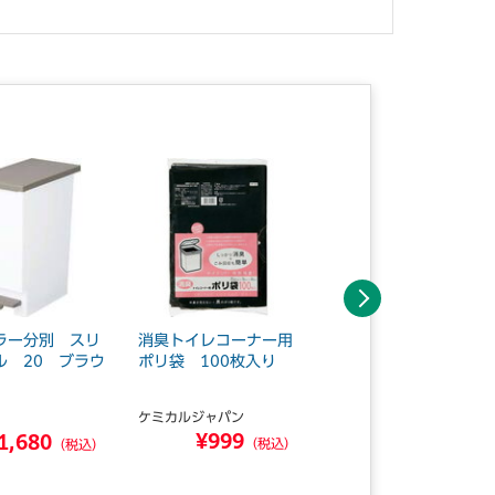
次へ
ラー分別 スリ
消臭トイレコーナー用
取り出しやすい低密度
ル 20 ブラウ
ポリ袋 100枚入り
厚手ゴミ袋詰替用透明
45L
ケミカルジャパン
カウネット
¥999
1,680
¥3,880
（税込）
（税込）
（税込）