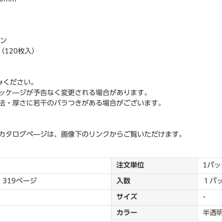
レン
（120枚入）
みください。
ッケ―ジが予告なく変更される場合があります。
法・厚さに若干のバラつきがある場合がございます。
カタログペ―ジは、画像下のリンクからご覧いただけます。
注文単位
1パッ
 319ページ
入数
１パ
サイズ
-
カラー
半透