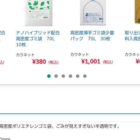
配合
ナノハイブリッド配合
高密度薄手ゴミ袋少量
取り出
0L
高密度ゴミ袋 70L
パック 70L 30枚
料入高
10枚
カウネット
カウネッ
カウネット
¥1,001
¥
¥380
（税込）
込）
（税込）
高密度ポリエチレンゴミ袋。ごみが見えすぎない半透明です。
0mm