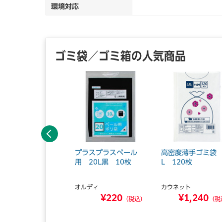
環境対応
ゴミ袋／ゴミ箱の人気商品
前へ
生原料100%ごみ
プラスプラスペール
高密度薄手ゴミ袋 
 半透明45L（30枚
用 20L黒 10枚
L 120枚
）
オルディ
カウネット
マテリアルソリュ...
¥220
¥1,240
¥990
（税込）
（税
（税込）