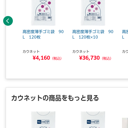
前へ
い高密
高密度薄手ゴミ袋 90
高密度薄手ゴミ袋 90
高
0枚 袋
L 120枚
L 120枚×10
L 
カウネット
カウネット
カ
¥4,160
¥36,730
2
（税込）
（税込）
（税込）
カウネットの商品をもっと見る