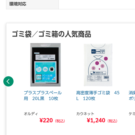
環境対応
ゴミ袋／ゴミ箱の人気商品
前へ
可燃ごみ
プラスプラスペール
高密度薄手ゴミ袋 45
消
03mm
用 20L黒 10枚
L 120枚
ポ
オルディ
カウネット
ケ
9
¥220
¥1,240
（税込）
（税込）
（税込）