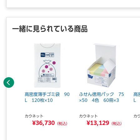
一緒に見られている商品
前へ
 No.5
高密度薄手ゴミ袋 90
ふせん徳用パック 75
高
60巻
L 120枚×10
×50 4色 60冊×3
L 
カウネット
カウネット
カ
0
¥36,730
¥13,129
（税込）
（税込）
（税込）