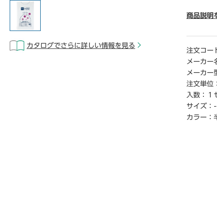
● 厚さ／
● カラ
商品説明
● 容量／
● 材質
カタログでさらに詳しい情報を見る
● 単位
注文コー
メーカー
【ご注意
メーカー
※1セッ
注文単位
※メ―カ
入数：
１
合があり
サイズ：
-
※この商
場合がご
カラー：
【デジタ
※こちら
クからご