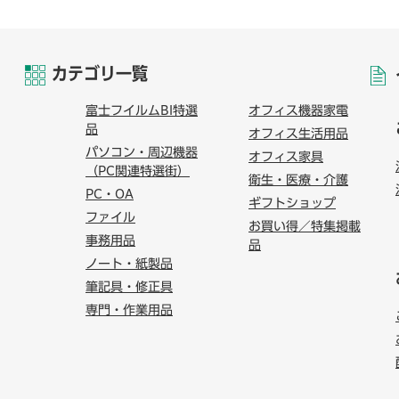
カテゴリ一覧
富士フイルムBI特選
オフィス機器家電
品
オフィス生活用品
パソコン・周辺機器
オフィス家具
（PC関連特選街）
衛生・医療・介護
PC・OA
ギフトショップ
ファイル
お買い得／特集掲載
事務用品
品
ノート・紙製品
筆記具・修正具
専門・作業用品