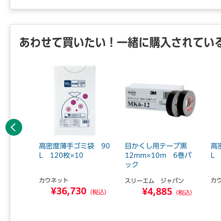
あわせて買いたい！一緒に購入されてい
前へ
袋 45
高密度薄手ゴミ袋 90
目かくし用テープ黒
高
L 120枚×10
12mm×10m 6巻パ
L 
ック
カウネット
カ
スリーエム ジャパン
1
¥36,730
¥4,885
（税込）
（税込）
（税込）