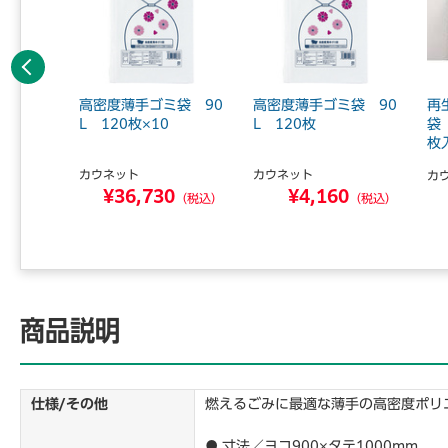
前へ
密度厚口
高密度薄手ゴミ袋 90
高密度薄手ゴミ袋 90
再
400枚
L 120枚×10
L 120枚
袋
枚
カウネット
カウネット
カ
¥36,730
¥4,160
0
（税込）
（税込）
（税込）
商品説明
仕様/その他
燃えるごみに最適な薄手の高密度ポリ
● 寸法／ヨコ900×タテ1000mm