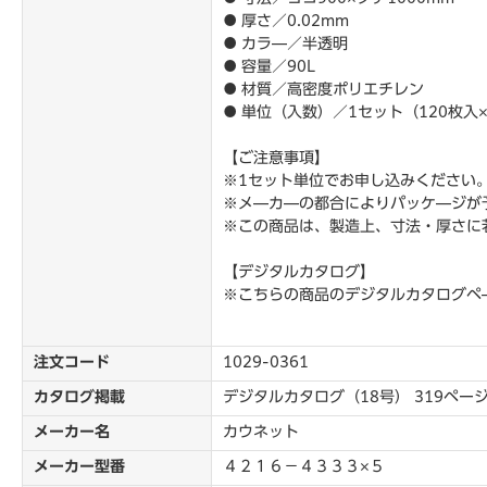
● 厚さ／0.02mm
● カラ―／半透明
● 容量／90L
● 材質／高密度ポリエチレン
● 単位（入数）／1セット（120枚入
【ご注意事項】
※1セット単位でお申し込みください
※メ―カ―の都合によりパッケ―ジが
※この商品は、製造上、寸法・厚さに
【デジタルカタログ】
※こちらの商品のデジタルカタログペ
注文コード
1029-0361
カタログ掲載
デジタルカタログ（18号） 319ペー
メーカー名
カウネット
メーカー型番
４２１６－４３３３×５