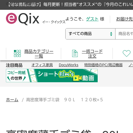
のオフィス通販サイト
【旬な情報お届け】毎月更新！担当者”オススメ”の『今月のこれい
ようこそ、
ゲスト
様
お届け先
商品カテゴリー
一括コード
一覧
注文
注目商品
オフィス家具
DocuWorks
特別価格のPC/周辺機器
ノ
ホーム
高密度薄手ゴミ袋 ９０Ｌ １２０枚×５