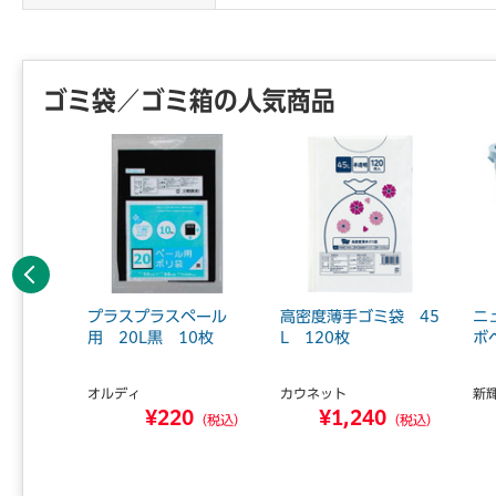
ゴミ袋／ゴミ箱の人気商品
前へ
付ポリ
プラスプラスペール
高密度薄手ゴミ袋 45
ニ
 10枚
用 20L黒 10枚
L 120枚
ボ
オルディ
カウネット
新
0
¥220
¥1,240
（税込）
（税込）
（税込）