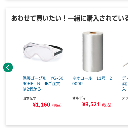
あわせて買いたい！一緒に購入されてい
前へ
070高1
保護ゴーグル YG-50
ネオロール 11号 2
デ
0 【組
90HF N ●ご注文
000P
済
は2個から
入 
オルディ
ｉ
山本光学
ア
¥3,521
0
¥1,160
（税込）
（税込）
（税込）