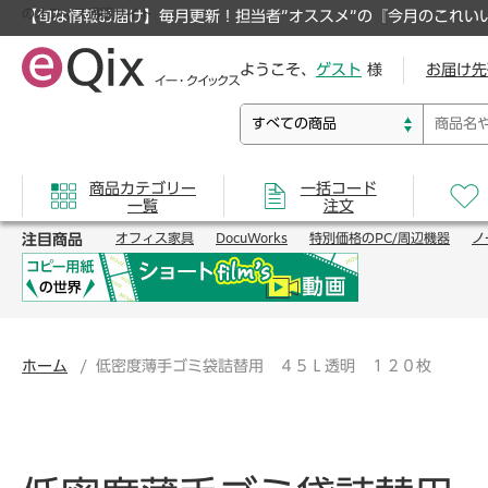
のオフィス通販サイト
【旬な情報お届け】毎月更新！担当者”オススメ”の『今月のこれい
ようこそ、
ゲスト
様
お届け先
商品カテゴリー
一括コード
一覧
注文
注目商品
オフィス家具
DocuWorks
特別価格のPC/周辺機器
ノ
ホーム
低密度薄手ゴミ袋詰替用 ４５Ｌ透明 １２０枚