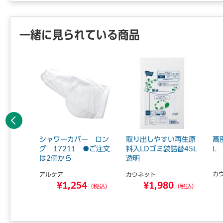
一緒に見られている商品
前へ
ミ袋 詰
シャワーカバー ロン
取り出しやすい再生原
高
00枚
グ 17211 ●ご注文
料入LDゴミ袋詰替45L
L 
は2個から
透明
カ
アルケア
カウネット
0
¥1,254
¥1,980
（税込）
（税込）
（税込）