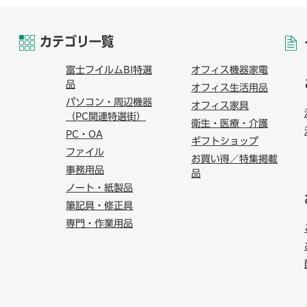
カテゴリ一覧
富士フイルムBI特選
オフィス機器家電
品
オフィス生活用品
パソコン・周辺機器
オフィス家具
（PC関連特選街）
衛生・医療・介護
PC・OA
ギフトショップ
ファイル
お買い得／特集掲載
事務用品
品
ノート・紙製品
筆記具・修正具
専門・作業用品