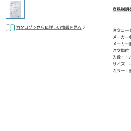
● 厚さ／
● カラ―
商品説明
● 容量／
● 材質
カタログでさらに詳しい情報を見る
● 単位
注文コー
メーカー
【ご注意
メーカー
※1パッ
注文単位
※メ―カ
入数：
１
合があり
サイズ：
-
※この商
場合がご
カラー：
【デジタ
※こちら
クからご