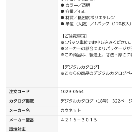
● カラ―／透明
● 容量／45L
● 材質／低密度ポリエチレン
● 単位（入数）／1パック（120枚
【ご注意事項】
※1パック単位でお申し込みください
※メ―カ―の都合によりパッケ―ジが
※この商品は、製造上、寸法・厚さに
【デジタルカタログ】
※こちらの商品のデジタルカタログペ
注文コード
1029-0564
カタログ掲載
デジタルカタログ（18号） 322ペー
メーカー名
カウネット
メーカー型番
４２１６－３０１５
環境対応