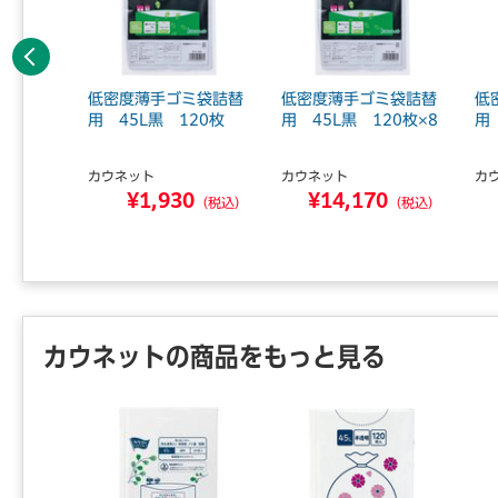
前へ
い高密度
低密度薄手ゴミ袋詰替
低密度薄手ゴミ袋詰替
低
0L12
用 45L黒 120枚
用 45L黒 120枚×8
用
カウネット
カウネット
カ
¥1,930
¥14,170
0
（税込）
（税込）
（税込）
カウネットの商品をもっと見る