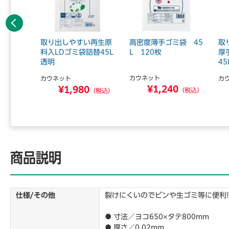
前へ
ミ袋少量
取り出しやすい再生原
高密度薄手ゴミ袋 45
取
白 20
料入LDゴミ袋詰替45L
L 120枚
厚
透明
45
カウネット
カウネット
カ
¥1,240
0
¥1,980
（税込）
（税込）
（税込）
商品説明
仕様/その他
裂けにくいのでビンや生ゴミ等に便利
● 寸法／ヨコ650×タテ800mm
● 厚さ／0.02mm