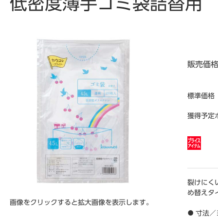
低密度薄手ゴミ袋詰替用 4
販売価
標準価格
獲得予定
裂けにく
め替えタ
画像をクリックすると拡大画像を表示します。
● 寸法／