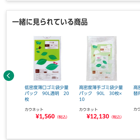
一緒に見られている商品
前へ
い再生原
低密度薄口ゴミ袋少量
高密度薄手ゴミ袋少量
高
袋90L
パック 90L透明 20
パック 90L 30枚×
替
枚
10
カ
カウネット
カウネット
0
¥1,560
¥12,130
（税込）
（税込）
（税込）