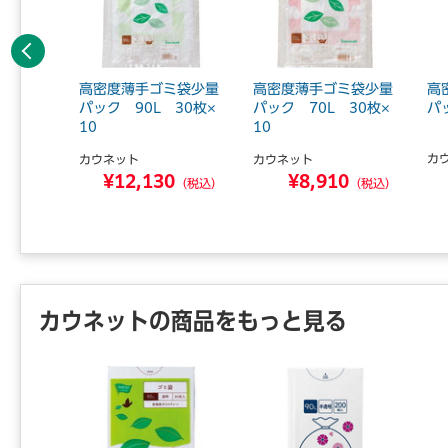
前へ
ミ袋少量
高密度薄手ゴミ袋少量
高密度薄手ゴミ袋少量
高
 20枚
パック 90L 30枚×
パック 70L 30枚×
パ
10
10
カ
カウネット
カウネット
0
¥12,130
¥8,910
（税込）
（税込）
（税込）
カウネットの商品をもっと見る