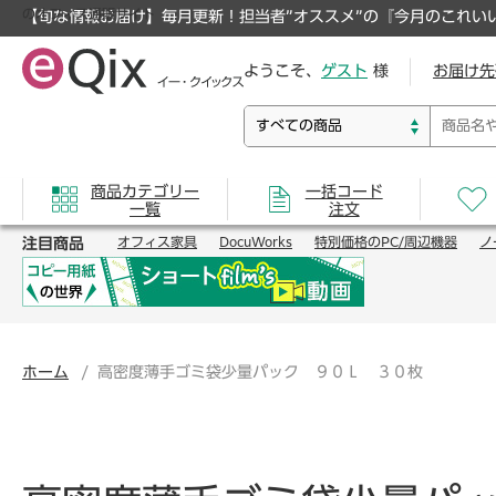
のオフィス通販サイト
【旬な情報お届け】毎月更新！担当者”オススメ”の『今月のこれい
ようこそ、
ゲスト
様
お届け先
商品カテゴリー
一括コード
一覧
注文
注目商品
オフィス家具
DocuWorks
特別価格のPC/周辺機器
ノ
ホーム
高密度薄手ゴミ袋少量パック ９０Ｌ ３０枚