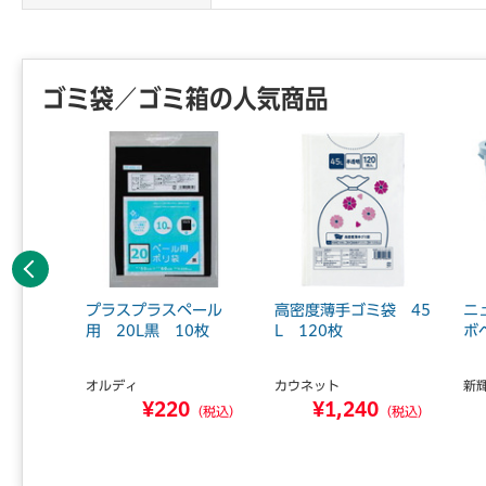
ゴミ袋／ゴミ箱の人気商品
前へ
%ごみ
プラスプラスペール
高密度薄手ゴミ袋 45
ニ
（30枚
用 20L黒 10枚
L 120枚
ボ
オルディ
カウネット
新
ュ...
¥220
¥1,240
0
（税込）
（税込）
（税込）