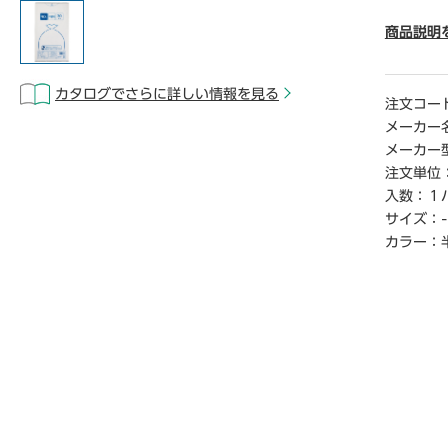
● 厚さ／0
● カラ
商品説明
● 容量／
● 材質
カタログでさらに詳しい情報を見る
● 単位
注文コー
メーカー
【ご注意
メーカー
※1パッ
注文単位
※メ―カ
入数：
１
合があり
サイズ：
-
※この商
場合がご
カラー：
【デジタ
※こちら
クからご