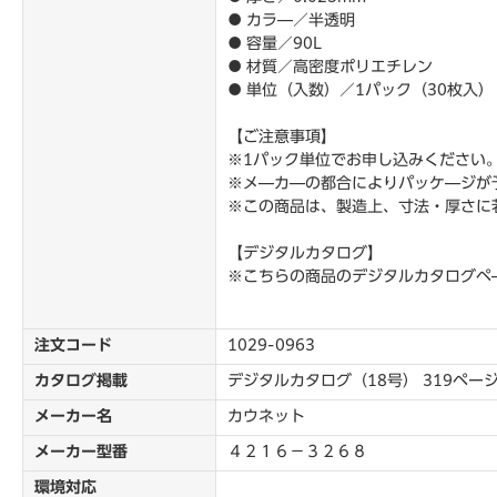
● カラ―／半透明
● 容量／90L
● 材質／高密度ポリエチレン
● 単位（入数）／1パック（30枚入
【ご注意事項】
※1パック単位でお申し込みください
※メ―カ―の都合によりパッケ―ジが
※この商品は、製造上、寸法・厚さに
【デジタルカタログ】
※こちらの商品のデジタルカタログペ
注文コード
1029-0963
カタログ掲載
デジタルカタログ（18号） 319ペー
メーカー名
カウネット
メーカー型番
４２１６－３２６８
環境対応