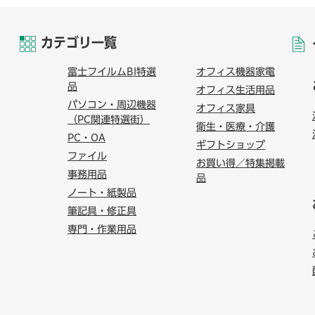
カテゴリ一覧
富士フイルムBI特選
オフィス機器家電
品
オフィス生活用品
パソコン・周辺機器
オフィス家具
（PC関連特選街）
衛生・医療・介護
PC・OA
ギフトショップ
ファイル
お買い得／特集掲載
事務用品
品
ノート・紙製品
筆記具・修正具
専門・作業用品