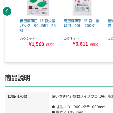
前へ
ミ袋少量
低密度薄口ゴミ袋少量
高密度薄手ゴミ袋 詰
植
明 20
パック 90L透明 20
替用 90L 200枚
袋
枚
カウネット
カ
カウネット
¥6,611
0
¥1,560
（税込）
（税込）
（税込）
商品説明
仕様/その他
使いやすい少枚数タイプのゴミ袋。収
● 寸法／ヨコ900×タテ1000mm
● 厚さ／0.023mm