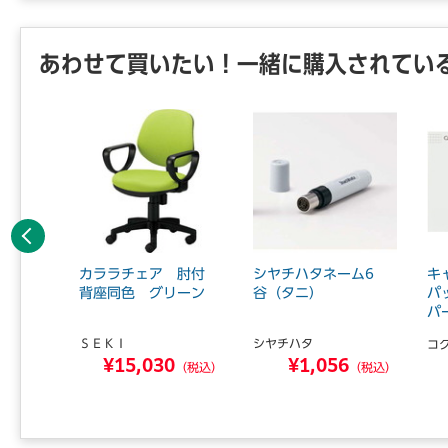
あわせて買いたい！一緒に購入されてい
前へ
ァイルケ
カララチェア 肘付
シヤチハタネーム6
キ
納・ブラ
背座同色 グリーン
谷（タニ）
パ
パ
ＳＥＫＩ
シヤチハタ
コ
¥15,030
¥1,056
6
（税込）
（税込）
（税込）