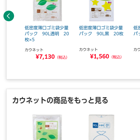
前へ
ミ袋少量
低密度薄口ゴミ袋少量
低密度薄口ゴミ袋少量
低
30枚
パック 90L透明 20
パック 90L黒 20枚
パ
枚×5
カウネット
カ
カウネット
1
¥1,560
¥7,130
（税込）
（税込）
（税込）
カウネットの商品をもっと見る