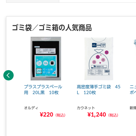
ゴミ袋／ゴミ箱の人気商品
前へ
%ごみ
プラスプラスペール
高密度薄手ゴミ袋 45
ニ
（30枚
用 20L黒 10枚
L 120枚
ボ
オルディ
カウネット
新
ュ...
¥220
¥1,240
0
（税込）
（税込）
（税込）