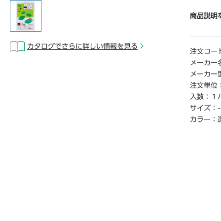
● 厚さ／0
● カラ―
商品説明
● 容量／
● 材質
カタログでさらに詳しい情報を見る
● 単位
注文コー
メーカー
【ご注意
メーカー
※1パッ
注文単位
※メ―カ
入数：
１
合があり
サイズ：
-
※この商
場合がご
カラー：
【デジタ
※こちら
クからご