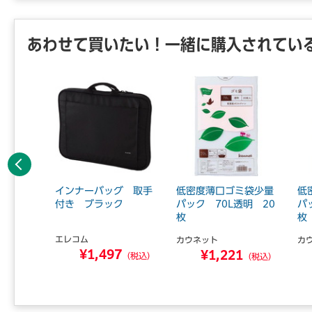
あわせて買いたい！一緒に購入されてい
前へ
オ ナス
インナーバッグ 取手
低密度薄口ゴミ袋少量
低
 A2
付き ブラック
パック 70L透明 20
パ
枚
枚
エレコム
ＡＢ．
カウネット
カ
¥1,497
8
¥1,221
（税込）
（税込）
（税込）