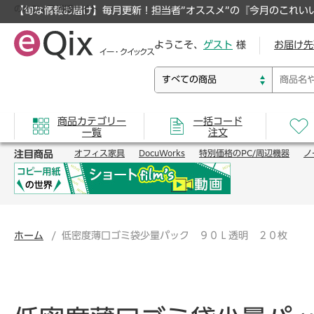
のオフィス通販サイト
【旬な情報お届け】毎月更新！担当者”オススメ”の『今月のこれい
ようこそ、
ゲスト
様
お届け先
商品カテゴリー
一括コード
一覧
注文
注目商品
オフィス家具
DocuWorks
特別価格のPC/周辺機器
ノ
ホーム
低密度薄口ゴミ袋少量パック ９０Ｌ透明 ２０枚