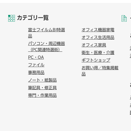
カテゴリ一覧
富士フイルムBI特選
オフィス機器家電
品
オフィス生活用品
パソコン・周辺機器
オフィス家具
（PC関連特選街）
衛生・医療・介護
PC・OA
ギフトショップ
ファイル
お買い得／特集掲載
事務用品
品
ノート・紙製品
筆記具・修正具
専門・作業用品