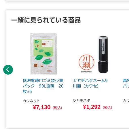
一緒に見られている商品
前へ
ッド配合
低密度薄口ゴミ袋少量
シヤチハタネーム9
高
 90L
パック 90L透明 20
川瀬（カワセ）
パ
枚×5
シヤチハタ
カ
カウネット
¥1,292
0
¥7,130
（税込）
（税込）
（税込）