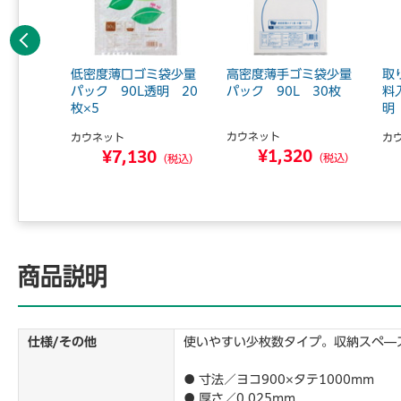
前へ
い再生原
低密度薄口ゴミ袋少量
高密度薄手ゴミ袋少量
取
90L透明
パック 90L透明 20
パック 90L 30枚
料
枚×5
明 
カウネット
カウネット
カ
¥1,320
0
¥7,130
（税込）
（税込）
（税込）
商品説明
仕様/その他
使いやすい少枚数タイプ。収納スペ―
● 寸法／ヨコ900×タテ1000mm
● 厚さ／0.025mm