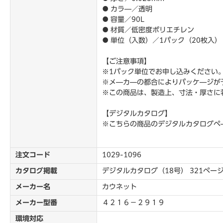
● カラ―／透明
● 容量／90L
● 材質／低密度ポリエチレン
● 単位（入数）／1パック（20枚入
【ご注意事項】
※1パック単位でお申し込みください
※メ―カ―の都合によりパッケ―ジが
※この商品は、製造上、寸法・厚さに
【デジタルカタログ】
※こちらの商品のデジタルカタログペ
注文コード
1029-1096
カタログ掲載
デジタルカタログ（18号） 321ペー
メーカー名
カウネット
メーカー型番
４２１６－２９１９
環境対応