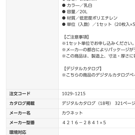
● カラ―／乳白
● 容量／20L
● 材質／低密度ポリエチレン
● 単位（入数）／1セット（20枚入
【ご注意事項】
※1セット単位でお申し込みください
※メ―カ―の都合によりパッケ―ジが
※この商品は、製造上、寸法・厚さに
【デジタルカタログ】
※こちらの商品のデジタルカタログペ
注文コード
1029-1215
カタログ掲載
デジタルカタログ（18号） 321ペー
メーカー名
カウネット
メーカー型番
４２１６－２８４１×５
環境対応