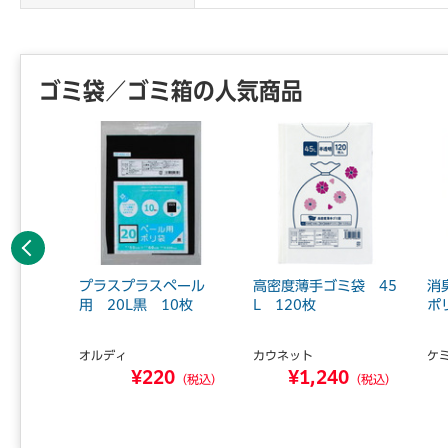
ゴミ袋／ゴミ箱の人気商品
前へ
可燃ごみ
プラスプラスペール
高密度薄手ゴミ袋 45
消
03mm
用 20L黒 10枚
L 120枚
ポ
オルディ
カウネット
ケ
9
¥220
¥1,240
（税込）
（税込）
（税込）