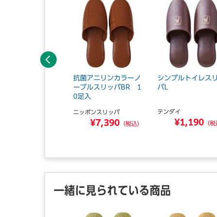
前へ
縫いスリッパ ブラ
抗菌アニリンカラーノ
シンプルトイレス
ン M 5足入
ーブルスリッパBR 1
パL
0足入
ンダイ
テンダイ
ニッポンスリッパ
¥4,540
¥1,190
¥7,390
（税込）
（税
（税込）
一緒に見られている商品