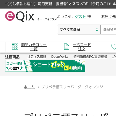
のオフィス通販サイト
【旬な情報お届け】毎月更新！担当者”オススメ”の『今月のこれい
ようこそ、
ゲスト
様
お届け先
商品カテゴリー
一括コード
一覧
注文
注目商品
オフィス家具
DocuWorks
特別価格のPC/周辺機器
ノ
ホーム
プリペラ柄スリッパ ダークオレンジ