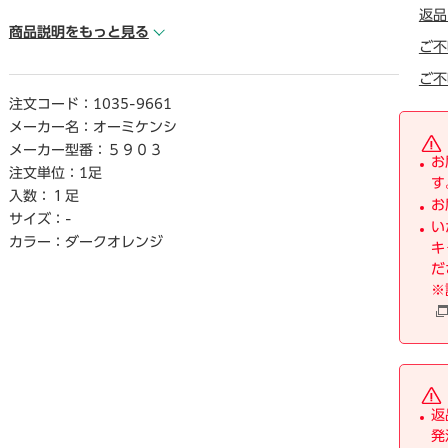
● 内寸／約26.0cm
返品
● 底寸／約26.5cm
商品説明をもっと見る
ご不
● ヒ―ル部厚さ／約3.0cm
● カラ―／ダ―クオレンジ
ご不
● 材質／甲、中敷き：ポリエステル100%、底面：PVC（全
注文コード：
1035-9661
面滑り止め付）
メーカー名：
オーミケンシ
● 単位／1足
メーカー型番：
５９０３
お
注文単位：
1足
す
入数：
１足
お
サイズ：
-
い
カラー：
ダークオレンジ
キ
だ
※
返
発