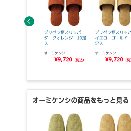
前へ
ザー調スリッパ ダ
プリペラ柄スリッパ
プリペラ柄スリ
クブルー 60足
ダークオレンジ 10足
イエローゴールド 
入
足入
ーミケンシ
オーミケンシ
オーミケンシ
¥29,880
¥9,720
¥9,720
（税込）
（税込）
（税
オーミケンシの商品をもっと見る