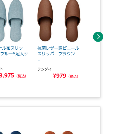
次へ
ナル布スリッ
抗菌レザー調ビニール
高機能ビニールスリッ
 ブルー5足入り
スリッパ ブラウン
パ アイボリー
L
ト
テンダイ
テンダイ
3,975
¥1,230
¥979
（税込）
（税込）
（税込）