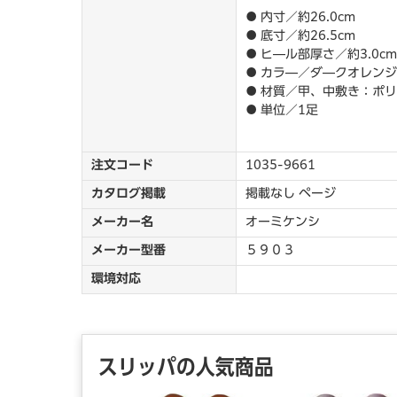
● 内寸／約26.0cm
● 底寸／約26.5cm
● ヒ―ル部厚さ／約3.0cm
● カラ―／ダ―クオレンジ
● 材質／甲、中敷き：ポリ
● 単位／1足
注文コード
1035-9661
カタログ掲載
掲載なし ページ
メーカー名
オーミケンシ
メーカー型番
５９０３
環境対応
スリッパの人気商品