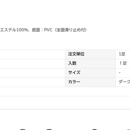
エステル100%、底面：PVC（全面滑り止め付）
注文単位
1足
入数
１足
サイズ
-
カラー
ダー