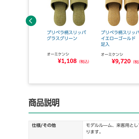
前へ
皮コンフォートタイ
プリペラ柄スリッパ
プリペラ柄スリ
スリッパ M 5足
グラスグリーン
イエローゴールド 
足入
オーミケンシ
ーミケンシ
オーミケンシ
¥1,108
¥9,480
¥9,720
（税込）
（税込）
（税
商品説明
仕様/その他
モデルル―ム、来客用とし
ります。