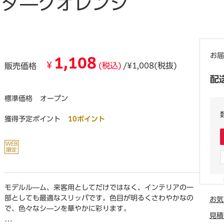
 ダ―クオレンジ
お届
1,108
¥
(税込)
/¥1,008(税抜)
販売価格
配
標準価格
オープン
獲得予定ポイント
10ポイント
モデルル―ム、来客用としてだけではなく、インテリアの一
部としても最適なスリッパです。色目が明るくさわやかなの
お気
で、色々なシ―ンを華やかに彩ります。
見積