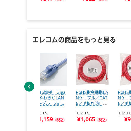
（税込）
（税込）
（税込）
エレコムの商品をもっと見る
前へ
HS準拠 ツメ
CAT6準拠 Giga
RoHS指令準拠LA
RoHS
防止LANケー
bitやわらかLAN
Nケーブル／CAT
Nケー
at6／5.0...
ケーブル 3m...
6／爪折れ防止／
6／爪
7...
5...
コム
エレコム
エレコム
エレコ
¥519
¥1,159
¥1,065
¥9
（税込）
（税込）
（税込）