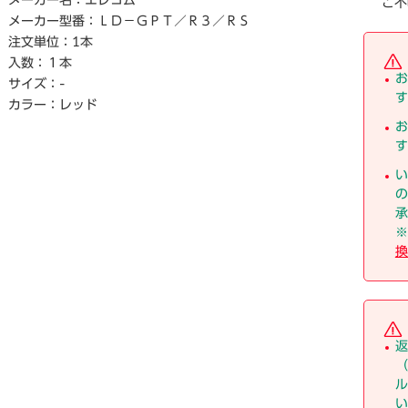
い。
メーカー名：
エレコム
ご不
※仕入先直送品のため、在庫状況により上記お届け目安にて
メーカー型番：
ＬＤ－ＧＰＴ／Ｒ３／ＲＳ
お届けできない場合がございます。
注文単位：
1本
※詳細納期をご確認されたい場合は、0120－812－069まで
入数：
１本
ご連絡ください。（お問い合わせ受付時間）月曜日～金曜日9
お
サイズ：
-
時から18時30分（祝日を除く）
す
カラー：
レッド
お
す
い
の
承
※
換
返
（
ル
い