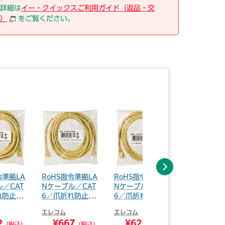
詳細は
イー・クイックスご利用ガイド（返品・交
）
をご覧ください。
次へ
令準拠LA
RoHS指令準拠LA
RoHS指令準拠LA
RoHS指令
／CAT
Nケーブル／CAT
Nケーブル／CAT
Nケーブル／
れ防止／
6／爪折れ防止／
6／爪折れ防止／
6／爪折れ
3...
2...
1...
エレコム
エレコム
エレコム
2
¥667
¥622
¥547