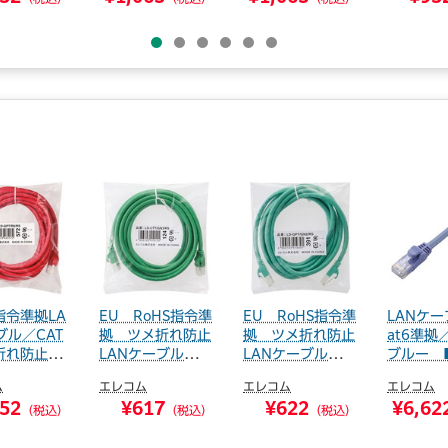
（税込）
（税込）
（税込）
指令準拠LA
EU RoHS指令準
EU RoHS指令準
LANケー
ブル／CAT
拠 ツメ折れ防止
拠 ツメ折れ防止
at6準拠
折れ防止／
LANケーブル（C
LANケーブル（C
ブルー 
a...
a...
寄せ品
ム
エレコム
エレコム
エレコム
52
¥617
¥622
¥6,62
（税込）
（税込）
（税込）