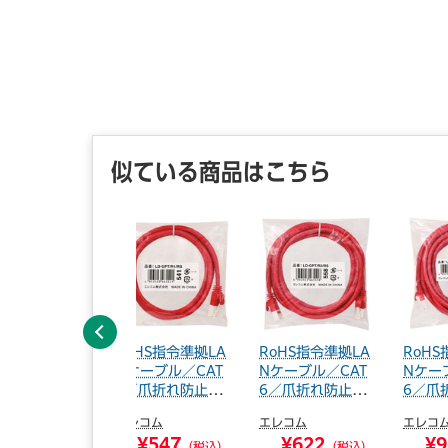
似ている商品はこちら
前へ
HS指令準拠LA
RoHS指令準拠LA
RoHS指令準拠LA
RoHS
ーブル／CAT
Nケーブル／CAT
Nケーブル／CAT
Nケー
爪折れ防止／
6／爪折れ防止／
6／爪折れ防止／
6／爪
1...
2...
5...
コム
エレコム
エレコム
エレコ
,501
¥547
¥622
¥9