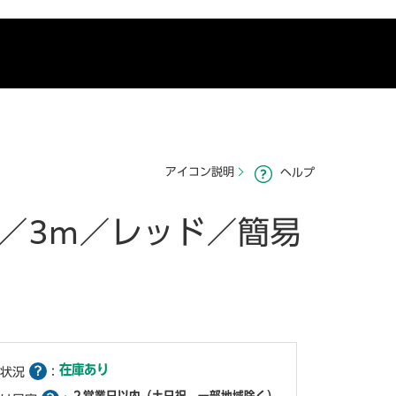
アイコン説明
ヘルプ
止／3m／レッド／簡易
在庫あり
状況
：