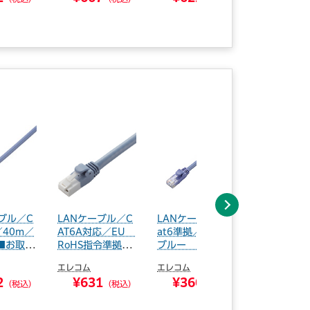
（税込）
（税込）
（税込）
次へ
ブル／C
LANケーブル／C
LANケーブル／C
RoHS準拠
／40m／
AT6A対応／EU
at6準拠／0.3m／
折れ防止LA
■お取り
RoHS指令準拠
ブルー LD-G...
ブルCat6／5.
／...
エレコム
エレコム
エレコム
2
¥631
¥360
¥519
（税込）
（税込）
（税込）