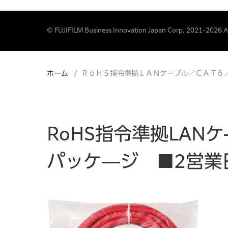
© FUJIFILM Business Innovation Japan Corp. 2021-2026 All
ホーム
ＲｏＨＳ指令準拠ＬＡＮケーブル／ＣＡＴ６
RoHS指令準拠LAN
パッケ―ジ ■2営業