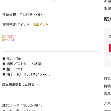
お届
お届
標準価格
¥1,309（税込）
配
獲得予定ポイント
6ポイント
● 長さ／3m
● 結線／ストレ―ト結線
● 色／レッド
● 端子／RJ－45コネクタ―
お気
● 規格／Cat6準拠（10BASE－T／100BASE－TX／1000BA
商品説明をもっと見る
SE－T／1000BASE－TX対応）
見積
返品
【ご注意事項】
※こちらの商品は返品不可商品となります。
ご不
注文コード：
1062-0873
※商品仕様につきましては、メ―カ―HPにてご確認くださ