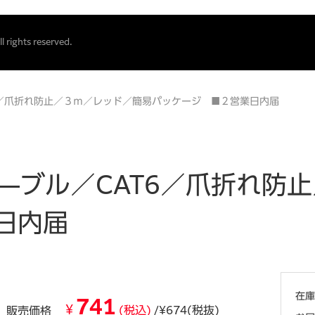
 rights reserved.
／爪折れ防止／３ｍ／レッド／簡易パッケージ ■２営業日内届
ケ―ブル／CAT6／爪折れ防
日内届
在庫
741
¥
(税込)
/¥674(税抜)
販売価格