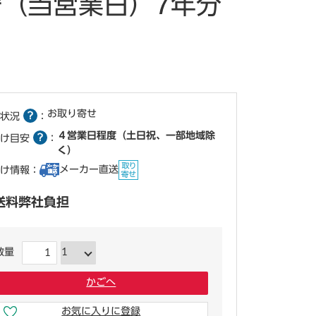
保守（当営業日）7年分
お取り寄せ
状況
：
４営業日程度（土日祝、一部地域除
け目安
：
く）
メーカー直送
け情報：
送料弊社負担
数量
かごへ
お気に入りに登録