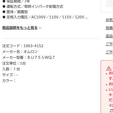
● 保証期間／7年
● 運転方式／常時インバ―タ給電方式
● 筐体／据置型
● 定格入力電圧／AC100V／110V／115V／120V
お気
● 定格入力周波数／50／60Hz±4Hz
● 入力相数／単相2線
商品説明をもっと見る
見積
● 入力コンセント形状／3P（NEMA5－15P）
返品
● 定格出力電圧／100Vmode：AC100±3%110Vmode：AC
110±3%115Vmode：AC115±3%120Vmode：AC120±3%
ご不
注文コード：
1063-4152
● 定格出力周波数／入力周波数に同期
メーカー名：
オムロン
ご不
● 出力相数／単相2線
メーカー型番：
ＢＵ７５ＳＷＱ７
● 出力コンセント形状／NEMA5－15R
注文単位：
1台
● 出力コンセント数（バックアップ）／6
入数：
１台
● 出力コンセント個数（スル―）／0
お
サイズ：
-
● 消費電力（通常／最大）／45W／65W
す
● 最大出力容量（W）／500W
カラー：
お
● 最大出力容量（VA）／750VA
い
● バックアップ時間（フル負荷時）／5分
キ
● バッテリ動作時出力電圧／100V
だ
● バッテリ動作時出力周波数／50／60±1%
※
● バッテリ動作時出力波形／正弦波
● バッテリへの切り替え時間／無瞬断