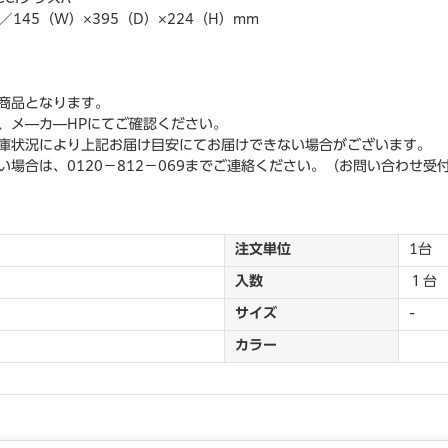
／145（W）×395（D）×224（H）mm
商品となります。
、メ―カ―HPにてご確認ください。
庫状況により上記お届け目安にてお届けできない場合がございます。
場合は、0120－812－069までご連絡ください。（お問い合わせ受
注文単位
1台
入数
１台
サイズ
-
カラー