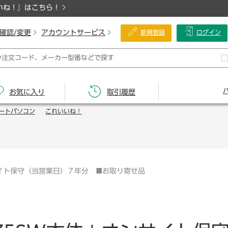
いね！』はこちら！
確認/変更
アカウントサービス
新規登録
ログイン
お気に入り
取引履歴
ートパソコン
これいいね！
イト保守（当営業日）７年分 ■お取り寄せ品