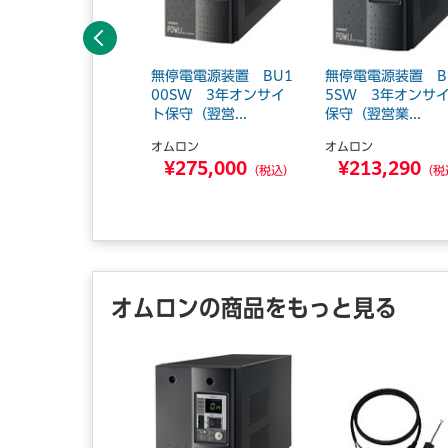
前へ
停電電源装置 BU1
無停電電源装置 BU1
無停電電源装置 B
0RC 6年オンサイ
00SW 3年オンサイ
5SW 3年オンサ
守（当営...
ト保守（翌営...
保守（翌営業...
ムロン
オムロン
オムロン
¥667,700
¥275,000
¥213,290
（税込）
（税込）
（税
オムロンの商品をもっと見る