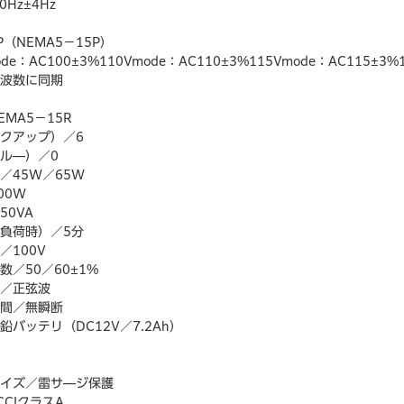
Hz±4Hz
（NEMA5－15P）
e：AC100±3%110Vmode：AC110±3%115Vmode：AC115±3%1
周波数に同期
MA5－15R
ックアップ）／6
ル―）／0
／45W／65W
00W
50VA
ル負荷時）／5分
／100V
／50／60±1%
形／正弦波
時間／無瞬断
バッテリ（DC12V／7.2Ah）
ノイズ／雷サ―ジ保護
CCIクラスA