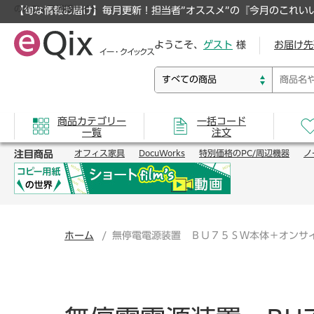
のオフィス通販サイト
【旬な情報お届け】毎月更新！担当者”オススメ”の『今月のこれい
ようこそ、
ゲスト
様
お届け先
商品カテゴリー
一括コード
一覧
注文
注目商品
オフィス家具
DocuWorks
特別価格のPC/周辺機器
ノ
ホーム
無停電電源装置 ＢＵ７５ＳＷ本体＋オンサ