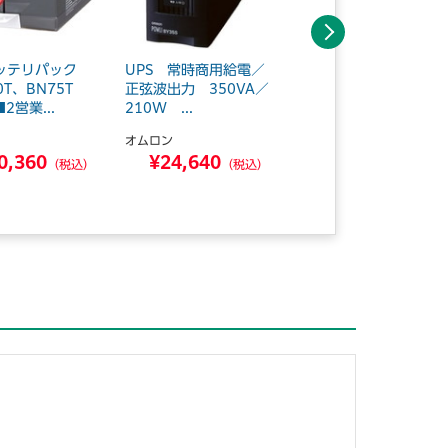
次へ
ッテリパック
UPS 常時商用給電／
オムロン UPS ライ
0T、BN75T
正弦波出力 350VA／
ンインタラクティブ／
2営業...
210W ...
正弦波 500...
オムロン
オムロン
0,360
¥24,640
¥39,380
（税込）
（税込）
（税込）