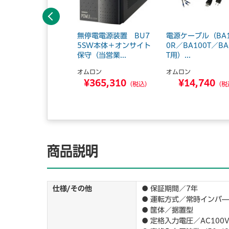
前へ
停電電源装置（常時
無停電電源装置 BU7
電源ケーブル（BA
ンバータ給電） 10
5SW本体＋オンサイト
0R／BA100T／BA
VA／80...
保守（当営業...
T用）...
ムロン
オムロン
オムロン
¥281,160
¥365,310
¥14,740
（税込）
（税込）
（税
商品説明
仕様/その他
● 保証期間／7年
● 運転方式／常時インバ
● 筐体／据置型
● 定格入力電圧／AC100V