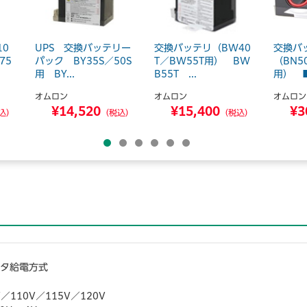
10
UPS 交換バッテリー
交換バッテリ（BW40
交換バ
75
パック BY35S／50S
T／BW55T用） BW
（BN5
用 BY...
B55T ...
用） ■
オムロン
オムロン
オムロン
¥14,520
¥15,400
¥3
込）
（税込）
（税込）
―タ給電方式
／110V／115V／120V