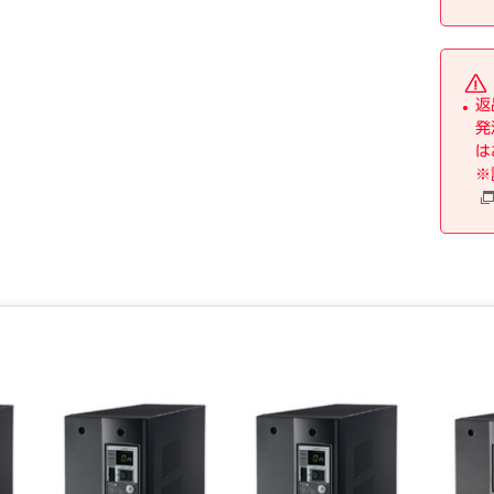
● バッテリタイプ／シ―ル鉛バッテリ（DC12V／7.2Ah）
● バッテリ個数／2個
● 充電時間／8時間
● サ－ジ機能／あり電源ノイズ／雷サ―ジ保護
返
● 安全規格／UL1778、VCCIクラスA
発
● 本体サイズ（H×W×D）／145（W）×395（D）×224
は
（H）mm
※
● 本体重量／約13kg
【ご注意事項】
※こちらの商品は返品不可商品となります。
※商品仕様につきましては、メ―カ―HPにてご確認くださ
い。
※仕入先直送品のため、在庫状況により上記お届け目安にて
お届けできない場合がございます。
※詳細納期をご確認されたい場合は、0120－812－069まで
ご連絡ください。（お問い合わせ受付時間）月曜日～金曜日9
時から18時30分（祝日を除く）