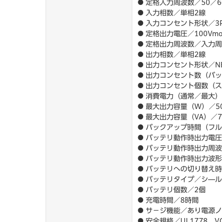
● 定格入力周波数／50／60
● 入力相数／単相2線
● 入力コンセント形状／3P
● 定格出力電圧／100Vmod
● 定格出力周波数／入力
● 出力相数／単相2線
● 出力コンセント形状／NE
● 出力コンセント数（バ
● 出力コンセント個数（ス
● 消費電力（通常／最大）
● 最大出力容量（W）／5
● 最大出力容量（VA）／7
● バックアップ時間（フ
● バッテリ動作時出力電圧
● バッテリ動作時出力周波数
● バッテリ動作時出力波
● バッテリへの切り替え
● バッテリタイプ／シ―ル鉛
● バッテリ個数／2個
● 充電時間／8時間
● サ－ジ機能／あり電源
● 安全規格／UL1778、V