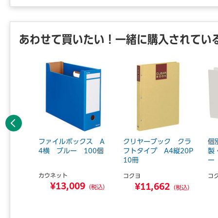
あわせて買いたい！一緒に購入されてい
前へ
タNEO
ファイルボックス A
クリヤーブック クラ
個
4横 ブルー 100個
フトタイプ A4縦20P
製
10冊
ー
カウネット
コクヨ
コ
5
¥13,009
¥11,662
（税込）
（税込）
（税込）