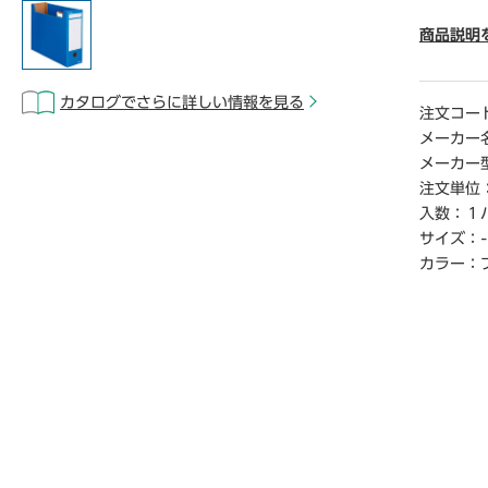
● サイズ
● 寸法／
商品説明
● 材質
● 仕様
カタログでさらに詳しい情報を見る
● 単位（
注文コー
メーカー
【ご注意
メーカー
※1パッ
注文単位
※この商
入数：
１
れる場合
サイズ：
-
【デジタ
カラー：
※こちら
クからご