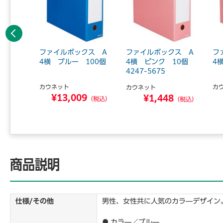
前へ
ルボック
ファイルボックス A
ファイルボックス A
フ
ネイビ
4横 ブルー 100個
4横 ピンク 10個
4
4247-5675
カウネット
カ
カウネット
¥13,009
0
¥1,448
（税込）
（税込）
（税込）
商品説明
仕様/その他
男性、女性共に人気のカラ―デザイン
● カラ―／ブル―