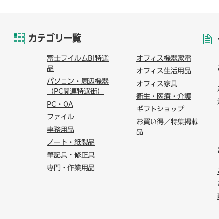
カテゴリ一覧
富士フイルムBI特選
オフィス機器家電
品
オフィス生活用品
パソコン・周辺機器
オフィス家具
（PC関連特選街）
衛生・医療・介護
PC・OA
ギフトショップ
ファイル
お買い得／特集掲載
事務用品
品
ノート・紙製品
筆記具・修正具
専門・作業用品