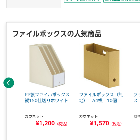
ファイルボックスの人気商品
前へ
クスシ
PP製ファイルボックス
ファイルボックス（無
ク
10セット
縦150仕切りホワイト
地） A4横 10個
ス
カウネット
カウネット
セ
¥1,200
¥1,570
0
（税込）
（税込）
（税込）