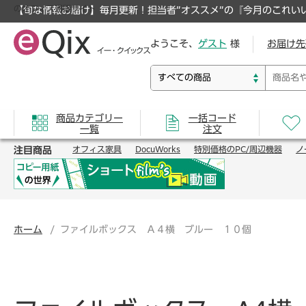
のオフィス通販サイト
【旬な情報お届け】毎月更新！担当者”オススメ”の『今月のこれい
ようこそ、
ゲスト
様
お届け先
商品カテゴリー
一括コード
一覧
注文
注目商品
オフィス家具
DocuWorks
特別価格のPC/周辺機器
ノ
ホーム
ファイルボックス Ａ４横 ブルー １０個