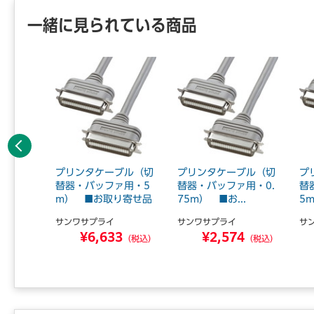
一緒に見られている商品
前へ
ル（15
プリンタケーブル（切
プリンタケーブル（切
プ
全結線）
替器・バッファ用・5
替器・バッファ用・0.
替
品
m） ■お取り寄せ品
75m） ■お...
5m
サンワサプライ
サンワサプライ
サ
0
¥6,633
¥2,574
（税込）
（税込）
（税込）