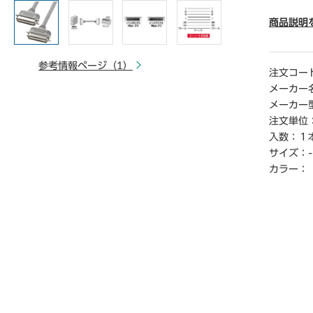
です。
● 2重
商品説明
密閉型の
どのノイ
参考情報ページ（1）
● モ―
注文コー
―ルド処
メーカー
万全。耐
メーカー
注文単位
【ご注意
入数：
１
※こちら
サイズ：
-
※商品仕
※仕入先
カラー：
お届けで
※詳細納期
連絡くだ
ら18時3