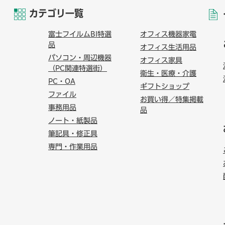
カテゴリ一覧
富士フイルムBI特選
オフィス機器家電
品
オフィス生活用品
パソコン・周辺機器
オフィス家具
（PC関連特選街）
衛生・医療・介護
PC・OA
ギフトショップ
ファイル
お買い得／特集掲載
事務用品
品
ノート・紙製品
筆記具・修正具
専門・作業用品