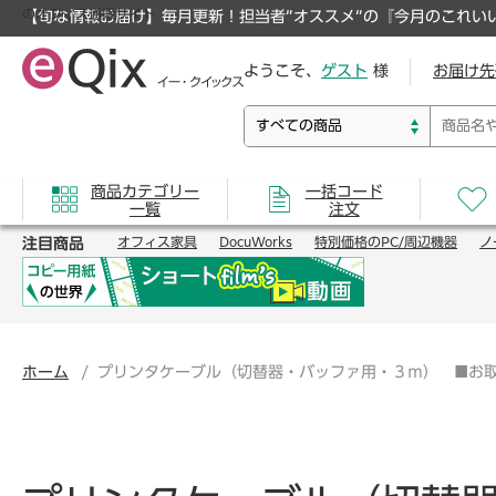
のオフィス通販サイト
【旬な情報お届け】毎月更新！担当者”オススメ”の『今月のこれい
ようこそ、
ゲスト
様
お届け先
商品カテゴリー
一括コード
一覧
注文
注目商品
オフィス家具
DocuWorks
特別価格のPC/周辺機器
ノ
ホーム
プリンタケーブル（切替器・バッファ用・３ｍ） ■お