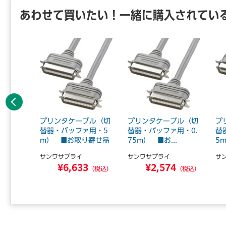
あわせて買いたい！一緒に購入されてい
前へ
ケーブル
プリンタケーブル（切
プリンタケーブル（切
プ
アナログ
替器・バッファ用・5
替器・バッファ用・0.
替
.
m） ■お取り寄せ品
75m） ■お...
5m
サンワサプライ
サンワサプライ
サ
0
¥6,633
¥2,574
（税込）
（税込）
（税込）