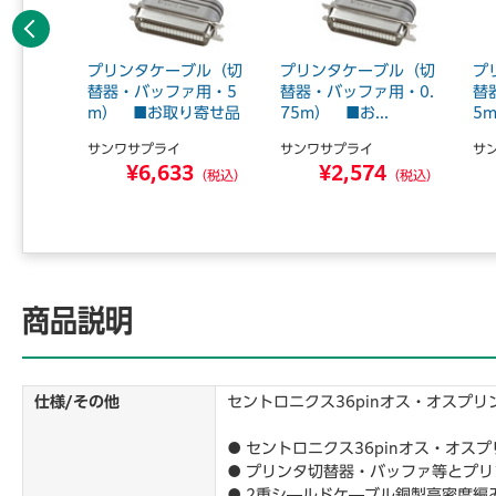
前へ
ケーブル
プリンタケーブル（切
プリンタケーブル（切
プ
アナログ
替器・バッファ用・5
替器・バッファ用・0.
替
.
m） ■お取り寄せ品
75m） ■お...
5m
サンワサプライ
サンワサプライ
サ
0
¥6,633
¥2,574
（税込）
（税込）
（税込）
商品説明
仕様/その他
セントロニクス36pinオス・オスプリ
● セントロニクス36pinオス・オス
● プリンタ切替器・バッファ等とプ
● 2重シ―ルドケ―ブル銅製高密度