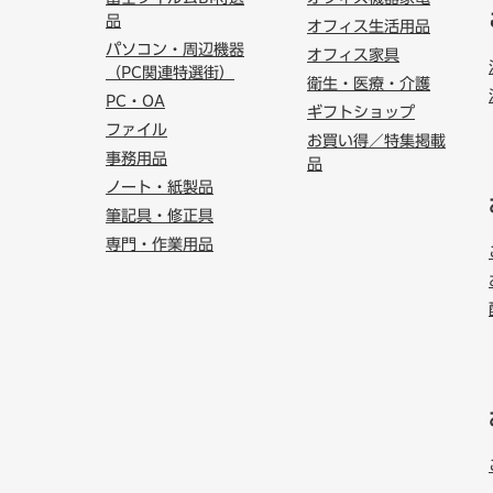
品
オフィス生活用品
パソコン・周辺機器
オフィス家具
（PC関連特選街）
衛生・医療・介護
PC・OA
ギフトショップ
ファイル
お買い得／特集掲載
事務用品
品
ノート・紙製品
筆記具・修正具
専門・作業用品