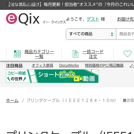
のオフィス通販サイト
【旬な情報お届け】毎月更新！担当者”オススメ”の『今月のこれい
ようこそ、
ゲスト
様
お届け先
商品カテゴリー
一括コード
一覧
注文
注目商品
オフィス家具
DocuWorks
特別価格のPC/周辺機器
ノ
ホーム
プリンタケーブル（ＩＥＥＥ１２８４・１０ｍ） ■お