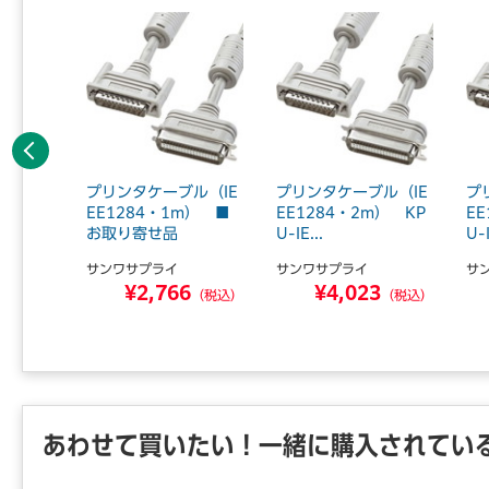
前へ
ター V
プリンタケーブル（IE
プリンタケーブル（IE
プ
【お取り
EE1284・1m） ■
EE1284・2m） KP
E
お取り寄せ品
U-IE...
U-I
サンワサプライ
サンワサプライ
サ
9
¥2,766
¥4,023
（税込）
（税込）
（税込）
あわせて買いたい！一緒に購入されてい