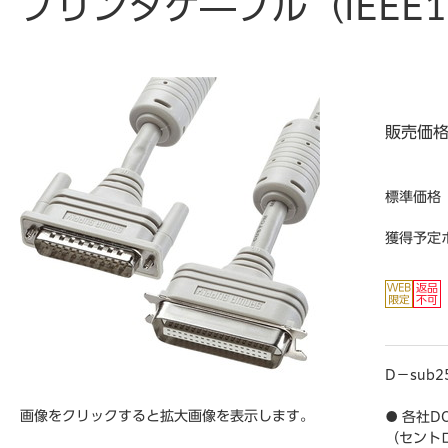
プリンタケ―ブル（IEEE
販売価
標準価格
獲得予定
D－sub
画像をクリックすると拡大画像を表示します。
● 各社D
（セント