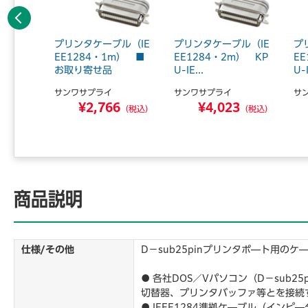
前へ
ブル（切
プリンタケーブル（IE
プリンタケーブル（IE
プ
用・1.
EE1284・1m） ■
EE1284・2m） KP
E
.
お取り寄せ品
U-IE...
U-I
サンワサプライ
サンワサプライ
サ
3
¥2,766
¥4,023
（税込）
（税込）
（税込）
商品説明
仕様/その他
D－sub25pinプリンタポ―ト用のケ―
● 各社DOS／Vパソコン（D－sub
切替器、プリンタバッファ等とを接続
● IEEE1284準拠ケ―ブル（イン