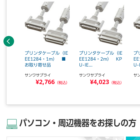
前へ
ブル（切
プリンタケーブル（IE
プリンタケーブル（IE
プ
用・1.
EE1284・1m） ■
EE1284・2m） KP
E
.
お取り寄せ品
U-IE...
U-I
サンワサプライ
サンワサプライ
サ
3
¥2,766
¥4,023
（税込）
（税込）
（税込）
パソコン・周辺機器をお探しの方