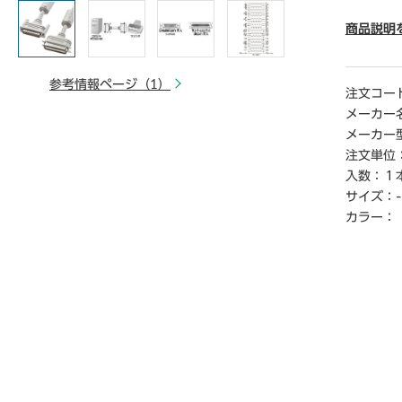
た、パソ
続するこ
商品説明
● IEE
送を可能
参考情報ページ（1）
PP双方向
注文コー
メーカー
【ご注意
メーカー
※こちら
注文単位
※商品仕
入数：
１
※仕入先
サイズ：
-
届けでき
※詳細納期
カラー：
連絡くだ
ら18時3