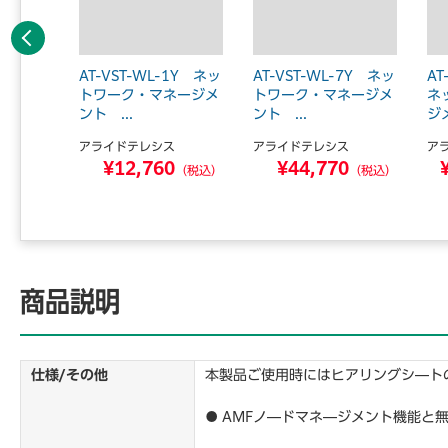
前へ
P LA
AT-VST-WL-1Y ネッ
AT-VST-WL-7Y ネッ
AT
バルク
トワーク・マネージメ
トワーク・マネージメ
ネ
.
ント ...
ント ...
ジメ
アライドテレシス
アライドテレシス
ア
9
¥12,760
¥44,770
（税込）
（税込）
（税込）
商品説明
仕様/その他
本製品ご使用時にはヒアリングシ―ト
● AMFノ―ドマネ―ジメント機能と