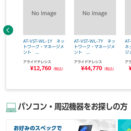
前へ
P LA
AT-VST-WL-1Y ネッ
AT-VST-WL-7Y ネッ
AT
バルク
トワーク・マネージメ
トワーク・マネージメ
ネ
.
ント ...
ント ...
ジメ
アライドテレシス
アライドテレシス
ア
9
¥12,760
¥44,770
（税込）
（税込）
（税込）
パソコン・周辺機器をお探しの方