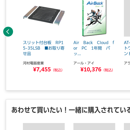
前へ
シール
スリット付台板 RP1
Air Back Cloud f
AT
0 【お
5-35LSB ■お取り寄
or PC 1年間 パ
ト
.
せ品
ッ...
ント
河村電器産業
アール・アイ
ア
4
¥7,455
¥10,376
（税込）
（税込）
（税込）
あわせて買いたい！一緒に購入されてい