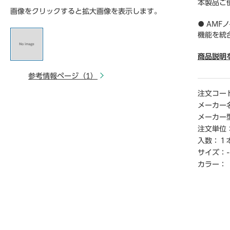
本製品ご
画像をクリックすると拡大画像を表示します。
● AM
機能を統
【ご注意
商品説明
※こちら
参考情報ページ（1）
※商品仕
い。
注文コー
※仕入先
メーカー
てお届け
メーカー
※詳細納期
注文単位
ご連絡く
入数：
１
時から1
サイズ：
-
カラー：