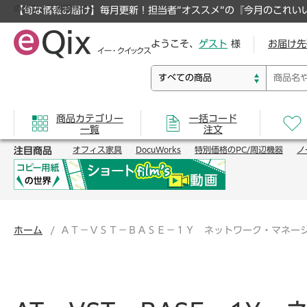
のオフィス通販サイト
【旬な情報お届け】毎月更新！担当者”オススメ”の『今月のこれい
ようこそ、
ゲスト
様
お届け先
商品カテゴリー
一括コード
一覧
注文
注目商品
オフィス家具
DocuWorks
特別価格のPC/周辺機器
ノ
ホーム
ＡＴ－ＶＳＴ－ＢＡＳＥ－１Ｙ ネットワーク・マネー