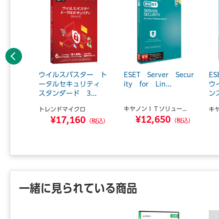
前へ
6.0 2
ウイルスバスター ト
ESET Server Secur
E
ッケー
ータルセキュリティ
ity for Lin...
ウ
スタンダード 3...
ンス
キヤノンＩＴソリュー...
トレンドマイクロ
キヤ
¥12,650
9
¥17,160
（税込）
（税込）
（税込）
一緒に見られている商品