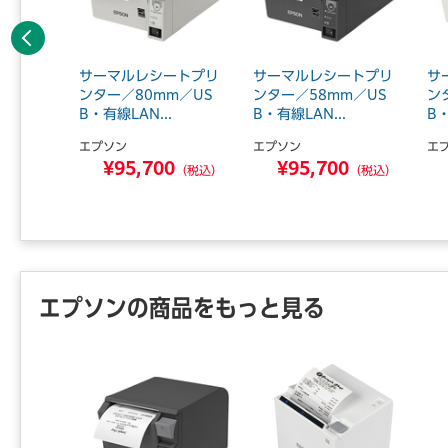
前へ
ED光学式
サーマルレシートプリ
サーマルレシートプリ
サ
3ボタ
ンター／80mm／US
ンター／58mm／US
ン
B・有線LAN...
B・有線LAN...
B・
エプソン
エプソン
エ
3
¥95,700
¥95,700
（税込）
（税込）
（税込）
エプソンの商品をもっと見る