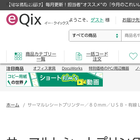
のオフィス通販サイト
【旬な情報お届け】毎月更新！担当者”オススメ”の『今月のこれい
ようこそ、
ゲスト
様
お届け先
商品カテゴリー
一括コード
一覧
注文
注目商品
オフィス家具
DocuWorks
特別価格のPC/周辺機器
ノ
ホーム
サーマルレシートプリンター／８０ｍｍ／ＵＳＢ・有線