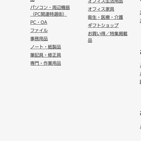
オフィス生活用品
パソコン・周辺機器
オフィス家具
（PC関連特選街）
衛生・医療・介護
PC・OA
ギフトショップ
ファイル
お買い得／特集掲載
事務用品
品
ノート・紙製品
筆記具・修正具
専門・作業用品