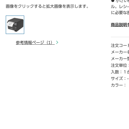
● 小さ
画像をクリックすると拡大画像を表示します。
ル。レシ
に必要な
● 高さ1
―下など
商品説明
す。
● 別売オ
参考情報ページ（1）
れば、1
注文コー
用が可能
メーカー
メーカー
【ご注意
注文単位
※こちら
入数：
１
※商品仕
サイズ：
-
い。
※仕入先
カラー：
てお届け
※詳細納期
ご連絡く
時から1