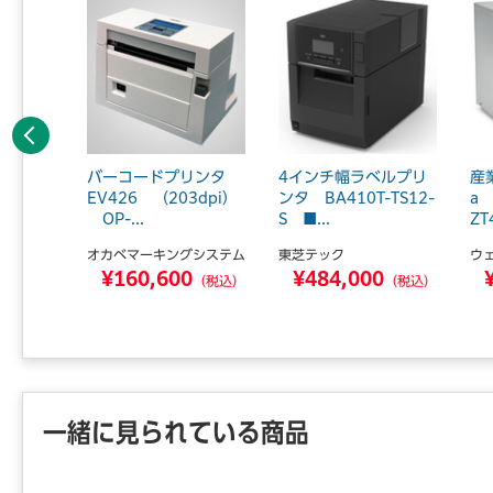
前へ
ンター／
バーコードプリンタ
4インチ幅ラベルプリ
産
ートカッ
EV426 （203dpi）
ンタ BA410T-TS12-
a
..
OP-...
S ■...
ZT4
オカベマーキングシステム
東芝テック
ウ
0
¥160,600
¥484,000
（税込）
（税込）
（税込）
一緒に見られている商品