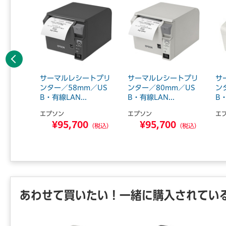
前へ
SBハブ
サーマルレシートプリ
サーマルレシートプリ
サ
ンター／58mm／US
ンター／80mm／US
ン
B・有線LAN...
B・有線LAN...
B・
エプソン
エプソン
エ
6
¥95,700
¥95,700
（税込）
（税込）
（税込）
あわせて買いたい！一緒に購入されてい