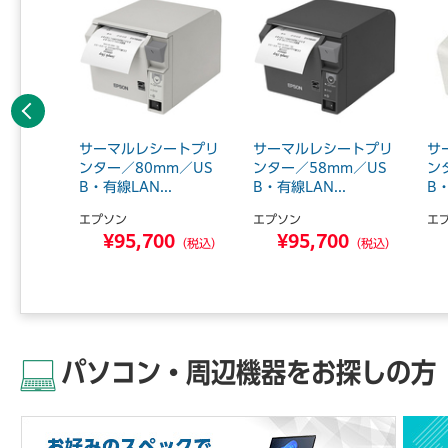
前へ
ED光学式
サーマルレシートプリ
サーマルレシートプリ
サ
3ボタ
ンター／80mm／US
ンター／58mm／US
ン
B・有線LAN...
B・有線LAN...
B・
エプソン
エプソン
エ
3
¥95,700
¥95,700
（税込）
（税込）
（税込）
パソコン・周辺機器をお探しの方