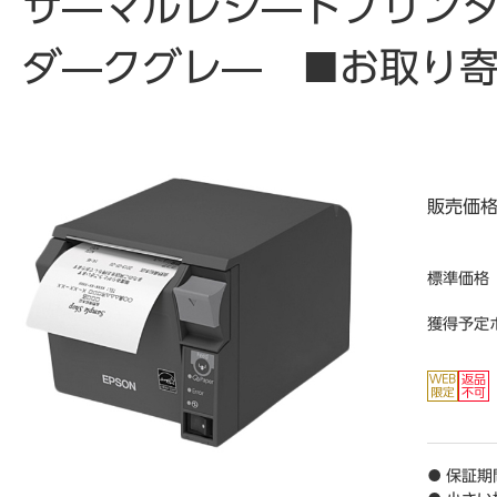
サ―マルレシ―トプリンタ
ダ―クグレ― ■お取り
販売価
標準価格
獲得予定
● 保証期