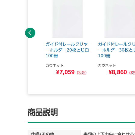
前へ
イド付レールクリヤ
ガイド付レールクリヤ
ガイド付レールク
ホルダー10枚とじ白
ーホルダー20枚とじ白
ーホルダー30枚と
冊
100冊
100冊
ウネット
カウネット
カウネット
¥793
¥7,059
¥8,860
（税込）
（税込）
（税
商品説明
仕様/その他
書類の上下中央に合わせる