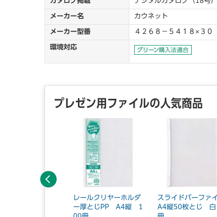
カタログ掲載
デジタルカタログ（18号）
メーカー名
カウネット
メーカー型番
４２６８－５４１８×３０
環境対応
プレゼン用ファイルの人気商品
前へ
ライドバーファイル
レールクリヤーホルダ
スライドバーファ
4縦20枚とじ 黒 1
ー厚とじPP A4縦 1
A4縦50枚とじ 白
00冊
冊