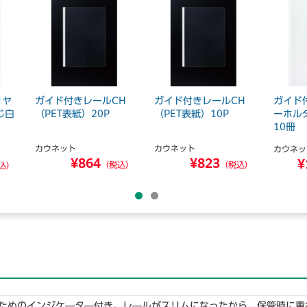
リヤ
ガイド付きレールCH
ガイド付きレールCH
ガイド
じ白
（PET表紙）20P
（PET表紙）10P
ーホル
10冊
カウネット
カウネット
カウネッ
¥864
¥823
¥
（税込）
（税込）
込）
ためのインジケ―タ―付き。レ―ルがスリムになったから、保管時に重