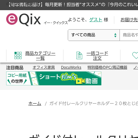
のオフィス通販サイト
【旬な情報お届け】毎月更新！担当者”オススメ”の『今月のこれい
ようこそ、
ゲスト
様
お届け先
商品カテゴリー
一括コード
一覧
注文
注目商品
オフィス家具
DocuWorks
特別価格のPC/周辺機器
ノ
ホーム
ガイド付レールクリヤーホルダー２０枚とじ