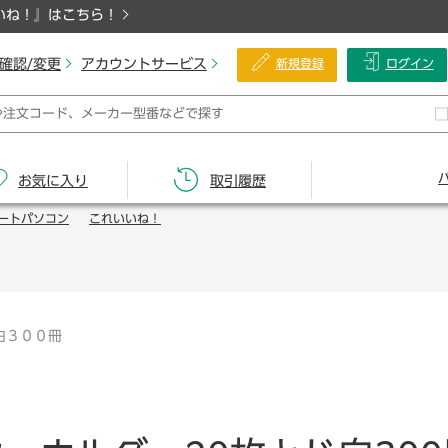
いね！』はこちら！
確認/変更
アカウントサービス
新規登録
ログイン
お気に入り
取引履歴
ートパソコン
これいいね！
白３００冊