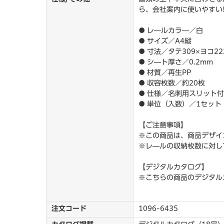
ら、会社案内に使いやすい
● レ―ルカラ―／白
● サイズ／A4縦
● 寸法／タテ309×ヨコ22
● シ―ト厚さ／0.2mm
● 材質／再生PP
● 収容枚数／約20枚
● 仕様／名刺用スリット付
● 単位（入数）／1セット（
【ご注意事項】
※この商品は、商品デザイ
※レ―ルの収納枚数に対し
【デジタルカタログ】
※こちらの商品のデジタル
注文コード
1096-6435