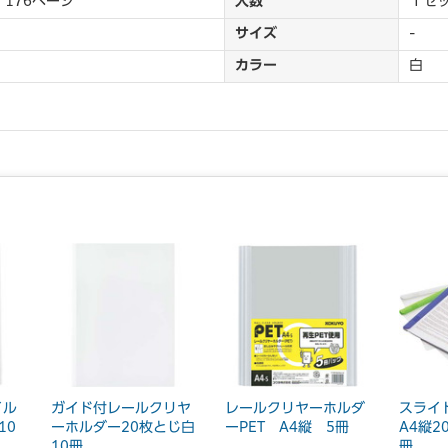
 176ページ
入数
１セ
サイズ
-
カラー
白
イル
ガイド付レールクリヤ
レールクリヤーホルダ
スライ
10
ーホルダー20枚とじ白
ーPET A4縦 5冊
A4縦2
10冊
冊