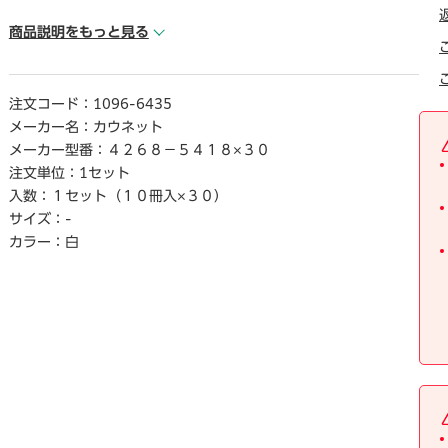
● レ―ルカラ―／白
● サイズ／A4縦
商品説明をもっと見る
● 寸法／タテ309×ヨコ222×レ―ル幅4.4mm
● シ―ト厚さ／0.2mm
● 材質／再生PP
注文コード：
1096-6435
● 収容枚数／約20枚
メーカー名：
カウネット
● 仕様／名刺用スリット付
メーカー型番：
４２６８－５４１８×３０
● 単位（入数）／1セット（10冊入×30）
注文単位：
1セット
入数：
１セット（１０冊入×３０）
【ご注意事項】
サイズ：
-
※この商品は、商品デザイン、パッケ―ジが予告なく変更される
場合があります。
カラー：
白
※レ―ルの収納枚数に対して、綴じ枚数が少ない場合、書類が抜
け落ちることがあります。
【デジタルカタログ】
※こちらの商品のデジタルカタログペ―ジは、画像下のリンクか
らご覧いただけます。