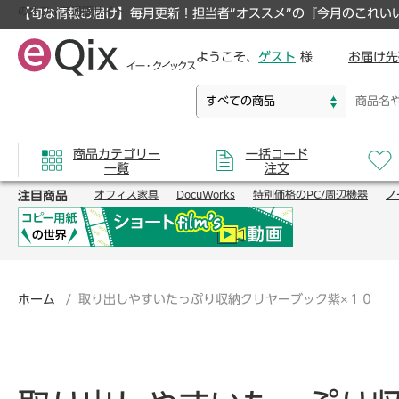
のオフィス通販サイト
【旬な情報お届け】毎月更新！担当者”オススメ”の『今月のこれい
ようこそ、
ゲスト
様
お届け先
商品カテゴリー
一括コード
一覧
注文
注目商品
オフィス家具
DocuWorks
特別価格のPC/周辺機器
ノ
ホーム
取り出しやすいたっぷり収納クリヤーブック紫×１０