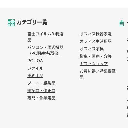
カテゴリ一覧
富士フイルムBI特選
オフィス機器家電
品
オフィス生活用品
パソコン・周辺機器
オフィス家具
（PC関連特選街）
衛生・医療・介護
PC・OA
ギフトショップ
ファイル
お買い得／特集掲載
事務用品
品
ノート・紙製品
筆記具・修正具
専門・作業用品