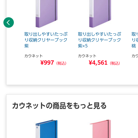
前へ
クマチポ
取り出しやすいたっぷ
取り出しやすいたっぷ
取
縦20P
り収納クリヤーブック
り収納クリヤーブック
り
紫
紫×5
桃
カウネット
カウネット
カ
5
¥997
¥4,561
（税込）
（税込）
（税込）
カウネットの商品をもっと見る