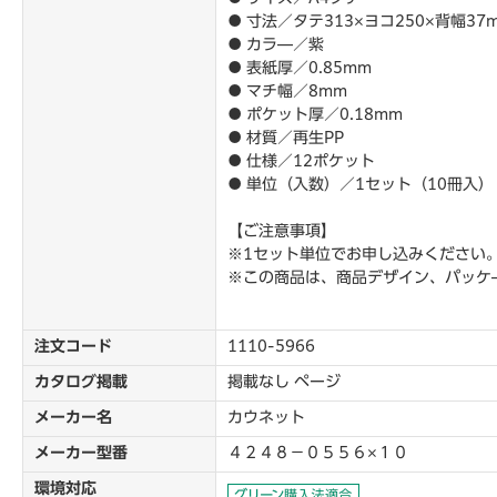
● 寸法／タテ313×ヨコ250×背幅37
● カラ―／紫
● 表紙厚／0.85mm
● マチ幅／8mm
● ポケット厚／0.18mm
● 材質／再生PP
● 仕様／12ポケット
● 単位（入数）／1セット（10冊入
【ご注意事項】
※1セット単位でお申し込みください
※この商品は、商品デザイン、パッケ
注文コード
1110-5966
カタログ掲載
掲載なし ページ
メーカー名
カウネット
メーカー型番
４２４８－０５５６×１０
環境対応