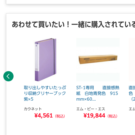
あわせて買いたい！一緒に購入されてい
前へ
ク交換
取り出しやすいたっぷ
ST-1専用 直接感熱
直
5mm
り収納クリヤーブック
紙 白地青発色 915
色 
紫×5
mm×60...
（
ＡＢ．
カウネット
エム・ビー・エス
エ
8
¥4,561
¥19,844
（税込）
（税込）
（税込）