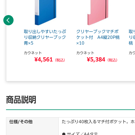
前へ
いたっぷ
取り出しやすいたっぷ
クリヤーブックマチポ
取
ーブック
り収納クリヤーブック
ケット付 A4縦20P桃
り
青×5
×10
桃
カウネット
カウネット
カ
7
¥4,561
¥5,384
（税込）
（税込）
（税込）
商品説明
仕様/その他
たっぷり40枚入るマチ付ポケット。
● サイズ／A4タテ