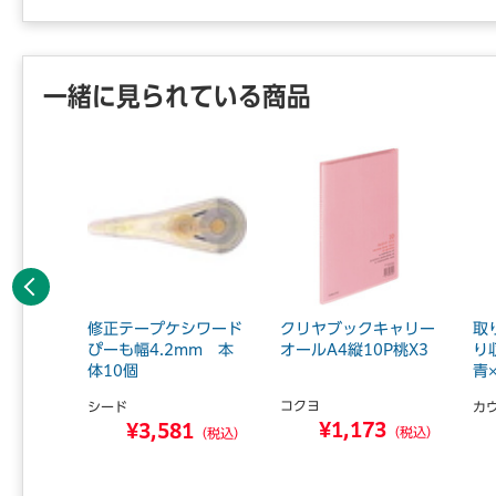
一緒に見られている商品
前へ
いたっぷ
修正テープケシワード
クリヤブックキャリー
取
ーブック
ぴーも幅4.2mm 本
オールA4縦10P桃X3
り
体10個
青
コクヨ
シード
カ
¥1,173
7
¥3,581
（税込）
（税込）
（税込）