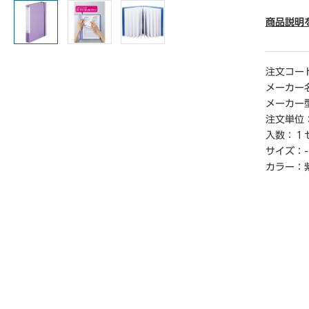
● 寸法／
● カラ―
商品説明
● 表紙厚
● マチ幅
● ポケッ
注文コー
● 材質／
メーカー
● 仕様／
メーカー
● 単位
注文単位
入数：
１
【ご注意
サイズ：
-
※1セッ
※この商
カラー：
れる場合