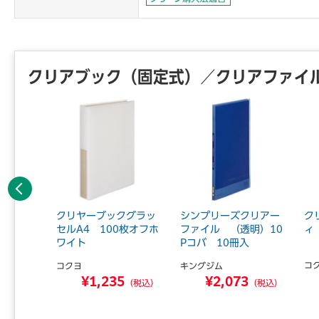
クリアブック（固定式）／クリアファイ
前へ
ブックA
クリヤーブックグラッ
シンプリーズクリアー
ク
0P
セルA4 100枚オフホ
ファイル （透明）10
ィ
ワイト
Pコバ 10冊入
ＡＢ．
コ
コクヨ
キングジム
0
¥1,235
¥2,073
（税込）
（税込）
（税込）