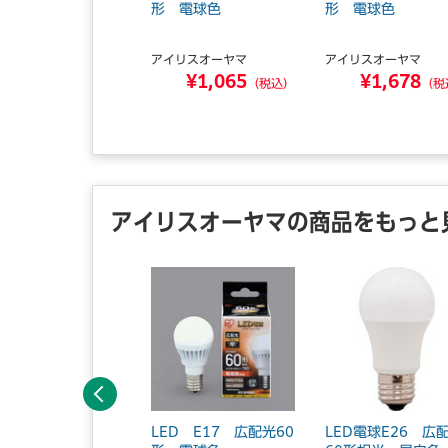
いLED 60W昼白
形 電球色
形 電球色
12
アイリスオーヤマ
アイリスオーヤマ
ザワ
¥1,065
¥1,678
¥7,876
（税込）
（税
（税込）
アイリスオーヤマの商品をもっと
前へ
ED一般形電球 全方
LED E17 広配光60
LED電球E26 広