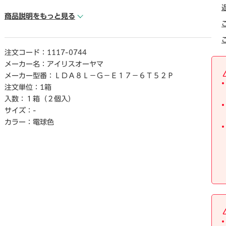
● 寸法／φ38×75mm
● 光色／電球色相当
商品説明をもっと見る
● 質量／約52g
● 定格寿命／40000h
● 定格消費電力／7.6W
注文コード：
1117-0744
● 口金／E17
メーカー名：
アイリスオーヤマ
● 明るさ（全光束）／約760lm
メーカー型番：
ＬＤＡ８Ｌ－Ｇ－Ｅ１７－６Ｔ５２Ｐ
● 演色性／Ra80
注文単位：
1箱
● 密閉器具対応／対応
入数：
１箱（２個入）
● 屋外器具対応／非対応
サイズ：
-
● 断熱材施工器具対応／非対応
● 単位（入数）／1セット（2個入）
カラー：
電球色
【返品に関するご注意】
※開封後はお客様のご都合による返品はお受けできません。