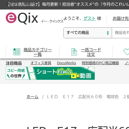
のオフィス通販サイト
【旬な情報お届け】毎月更新！担当者”オススメ”の『今月のこれい
ようこそ、
ゲスト
様
お届け先
商品カテゴリー
一括コード
一覧
注文
注目商品
オフィス家具
DocuWorks
特別価格のPC/周辺機器
ノ
ホーム
ＬＥＤ Ｅ１７ 広配光６０形 電球色 ２