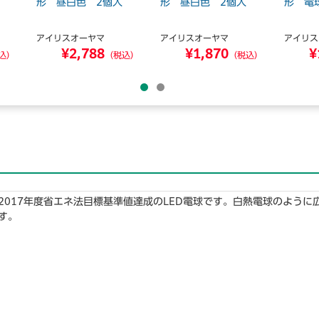
形 昼白色 2個入
形 昼白色 2個入
形 電
アイリスオーヤマ
アイリスオーヤマ
アイリス
¥2,788
¥1,870
¥
込）
（税込）
（税込）
2017年度省エネ法目標基準値達成のLED電球です。白熱電球のよう
す。