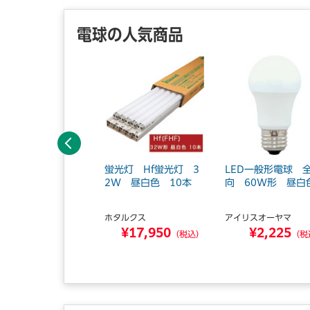
電球の人気商品
前へ
管蛍光灯 スリムパ
蛍光灯 Hf蛍光灯 3
LED一般形電球 
ックプレミア 20
2W 昼白色 10本
向 60W形 昼白
 昼白色
ホタルクス
アイリスオーヤマ
ナソニック
¥17,950
¥2,225
¥2,380
（税込）
（税
（税込）