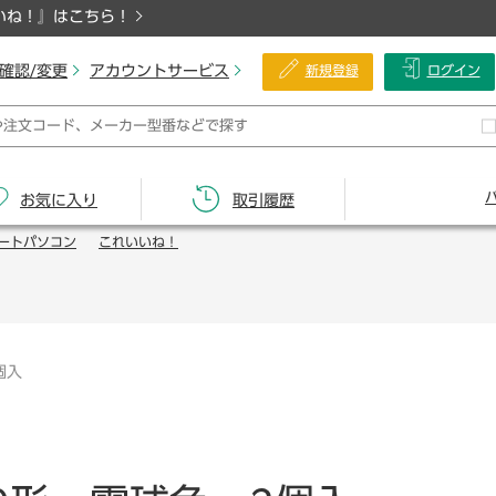
いね！』はこちら！
確認/変更
アカウントサービス
新規登録
ログイン
お気に入り
取引履歴
ートパソコン
これいいね！
個入