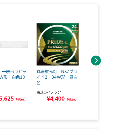
次へ
 一般形ラピッ
丸管蛍光灯 NSZプラ
蛍光灯 三波長 ラピ
0W形 白色10
イド2 34W形 昼白
ッド 40W 昼白
色
色 10本
東芝ライテック
ホタルクス
5,625
¥4,400
¥15,890
（税込）
（税込）
（税込）