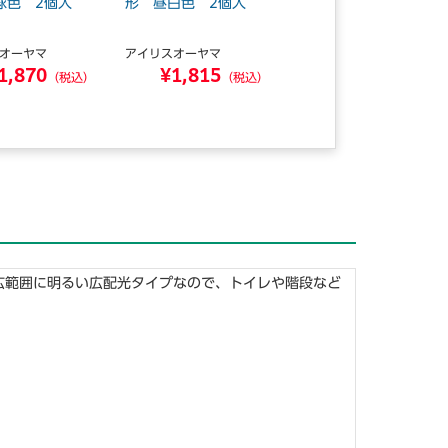
球色 2個入
形 昼白色 2個入
相当 昼白色 2個セ
ット 【お...
オーヤマ
アイリスオーヤマ
アイリスオーヤマ
1,870
¥1,815
¥2,987
（税込）
（税込）
（税込）
に広範囲に明るい広配光タイプなので、トイレや階段など