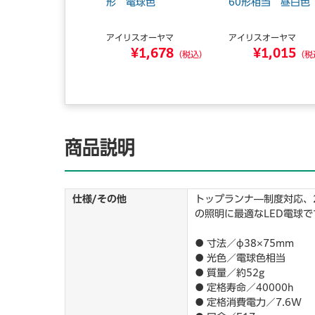
 60W形 昼白色
形 電球色
60形相当 昼白色
イリスオーヤマ
アイリスオーヤマ
アイリスオーヤマ
¥2,225
¥1,678
¥1,015
（税込）
（税込）
（税
商品説明
仕様/その他
トップランナ―制度対応、
の照明に最適なLED電球で
● 寸法／φ38×75mm
● 光色／電球色相当
● 質量／約52g
● 定格寿命／40000h
● 定格消費電力／7.6W