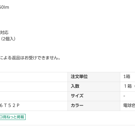
0lm
非対応
（2個入）
による返品はお受けできません。
注文単位
1箱
入数
１箱
サイズ
-
６Ｔ５２Ｐ
カラー
電球