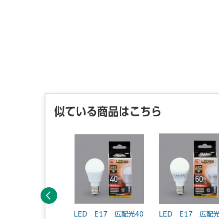
似ている商品はこちら
前へ
モ欄付きで管理しや
LED E17 広配光40
LED E17 広配光