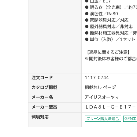
● 口金／E17
● 明るさ（全光束）／約76
● 演色性／Ra80
● 密閉器具対応／対応
● 屋外器具対応／非対応
● 断熱材施工器具対応／
● 単位（入数）／1セット
【返品に関するご注意】
※開封後はお客様のご都合
注文コード
1117-0744
カタログ掲載
掲載なし ページ
メーカー名
アイリスオーヤマ
メーカー型番
ＬＤＡ８Ｌ－Ｇ－Ｅ１７－
環境対応