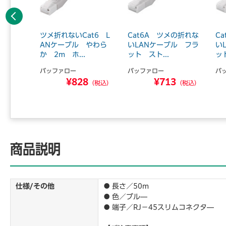
前へ
の折れな
ツメ折れないCat6 L
Cat6A ツメの折れな
C
ル フラ
ANケーブル やわら
いLANケーブル フラ
い
.
か 2m ホ...
ット スト...
ッ
バッファロー
バッファロー
バ
5
¥828
¥713
（税込）
（税込）
（税込）
商品説明
仕様/その他
● 長さ／50m
● 色／ブル―
● 端子／RJ－45スリムコネクタ―