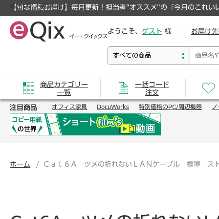
のオフィス通販サイト
【旬な情報お届け】毎月更新！担当者”オススメ”の『今月のこれい
ようこそ、
ゲスト
様
お届け先
商品カテゴリー
一括コード
一覧
注文
注目商品
オフィス家具
DocuWorks
特別価格のPC/周辺機器
ノ
ホーム
Ｃａｔ６Ａ ツメの折れないＬＡＮケーブル 標準 ス