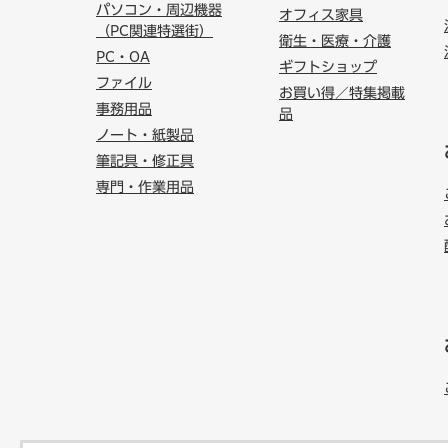
パソコン・周辺機器
オフィス家具
（PC関連特選街）
衛生・医療・介護
PC・OA
ギフトショップ
ファイル
お買い得／特集掲載
事務用品
品
ノート・紙製品
筆記具・修正具
専門・作業用品