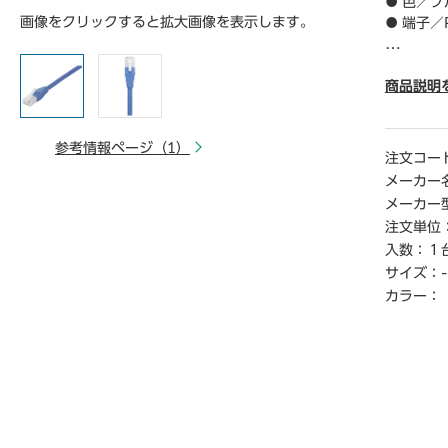
● 色／ブ
画像をクリックすると拡大画像を表示します。
● 端子／
【ご注意
※こちら
商品説明
※商品仕
い。
参考情報ページ（1）
※仕入先
注文コー
お届けで
メーカー
※詳細納期
メーカー
ご連絡く
注文単位
時から1
入数：
１
サイズ：
-
カラー：