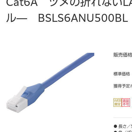
Cat6A ツメの折れない
ル― BSLS6ANU500
販売価
標準価格
獲得予定
● 長さ／