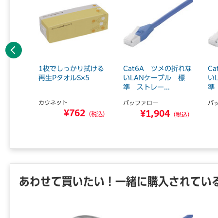
前へ
の折れな
1枚でしっかり拭ける
Cat6A ツメの折れな
C
ル 標
再生PタオルS×5
いLANケーブル 標
い
.
準 ストレー...
準
カウネット
バッファロー
バ
¥762
2
¥1,904
（税込）
（税込）
（税込）
あわせて買いたい！一緒に購入されてい