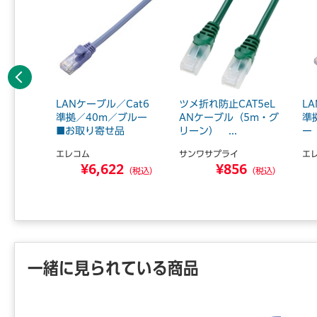
前へ
ツメ折れ
LANケーブル／Cat6
ツメ折れ防止CAT5eL
L
ルCat
準拠／40m／ブルー
ANケーブル（5m・グ
準
■お取り寄せ品
リーン） ...
ー 
エレコム
サンワサプライ
エ
4
¥6,622
¥856
（税込）
（税込）
（税込）
一緒に見られている商品