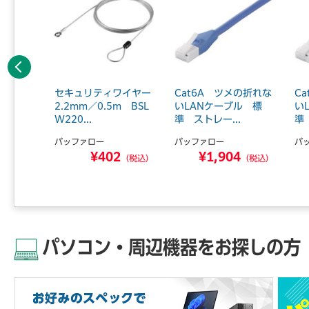
前へ
の折れな
セキュリティワイヤー
Cat6A ツメの折れな
C
ル フラ
2.2mm／0.5m BSL
いLANケーブル 標
い
W220...
準 ストレー...
準
バッファロー
バッファロー
バ
2
¥402
¥1,904
（税込）
（税込）
（税込）
パソコン・周辺機器をお探しの方