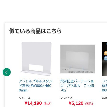
似ている商品はこちら
前へ
コップ
アクリルパネルスタン
飛沫防止パーテーショ
フ
0個入
ド窓ありW600×H60
ン パネル大 7-445
体
0mm
-02
00
クルーズ
アズワン
ネ
4
¥14,190
¥5,120
（税込）
（税込）
（税込）