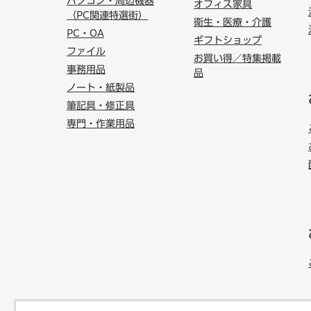
パソコン・周辺機器
オフィス家具
（PC関連特選街）
衛生・医療・介護
PC・OA
ギフトショップ
ファイル
お買い得／特集掲載
事務用品
品
ノート・紙製品
筆記具・修正具
専門・作業用品