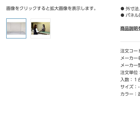
画像をクリックすると拡大画像を表示します。
● 外寸法
● パネル
● カラ―
● 質量／1
商品説明
● 材質／
● 仕様／
プ
注文コー
● 単位／
メーカー
メーカー
【ご注意
注文単位
※完成品
入数：
１
サイズ：
-
【返品に
※開梱後
カラー：