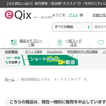
のオフィス通販サイト
【旬な情報お届け】毎月更新！担当者”オススメ”の『今月のこれい
ようこそ、
ゲスト
様
お届け先
商品カテゴリー
一括コード
一覧
注文
注目商品
オフィス家具
DocuWorks
特別価格のPC/周辺機器
ノ
ホーム
飛沫飛散防止パネル Ａ－ＰＥＴタイプ 大
こちらの商品は、現在一時的に販売を中止しています