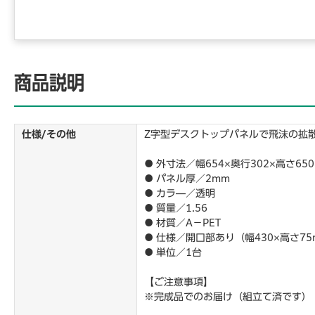
商品説明
仕様/その他
Z字型デスクトップパネルで飛沫の拡
● 外寸法／幅654×奥行302×高さ65
● パネル厚／2mm
● カラ―／透明
● 質量／1.56
● 材質／A－PET
● 仕様／開口部あり（幅430×高さ7
● 単位／1台
【ご注意事項】
※完成品でのお届け（組立て済です）