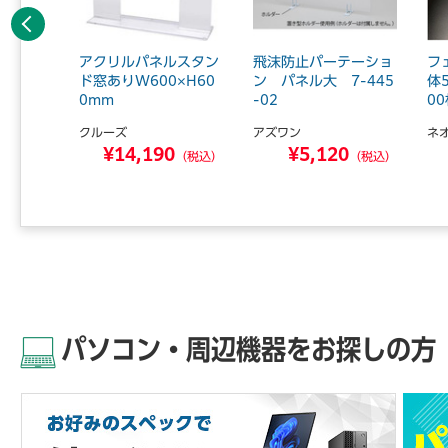
前へ
コップ
アクリルパネルスタン
飛沫防止パーテーショ
フ
0個入
ド窓ありW600×H60
ン パネル大 7-445
体
0mm
-02
00
クルーズ
アズワン
ネ
4
¥14,190
¥5,120
（税込）
（税込）
（税込）
パソコン・周辺機器をお探しの方