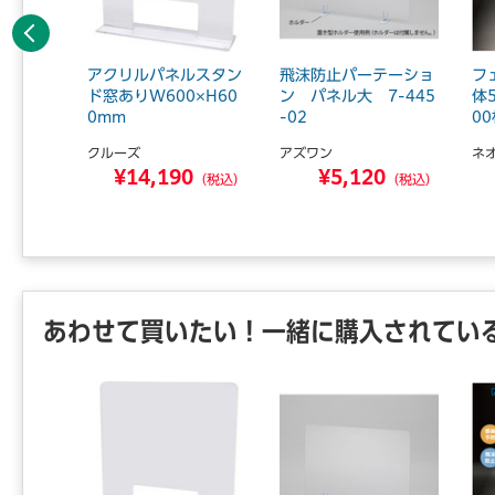
前へ
すり オ
アクリルパネルスタン
飛沫防止パーテーショ
フ
1-02
ド窓ありW600×H60
ン パネル大 7-445
体
0mm
-02
00
クルーズ
アズワン
ネ
4
¥14,190
¥5,120
（税込）
（税込）
（税込）
あわせて買いたい！一緒に購入されてい