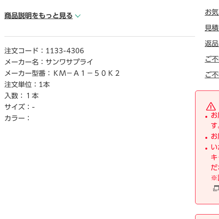
お気
【ご注意事項】
商品説明をもっと見る
※こちらの商品は返品不可商品となります。
見積
※商品仕様につきましては、メ―カ―HPにてご確認くださ
返品
い。
注文コード：
1133-4306
※仕入先直送品のため、在庫状況により上記お届け目安にて
ご不
メーカー名：
サンワサプライ
お届けできない場合がございます。
メーカー型番：
ＫＭ－Ａ１－５０Ｋ２
ご不
※詳細納期をご確認されたい場合は、0120－812－069まで
注文単位：
1本
ご連絡ください。（お問い合わせ受付時間）月曜日～金曜日9
入数：
１本
時から18時30分（祝日を除く）
サイズ：
-
お
カラー：
す
お
い
キ
だ
※