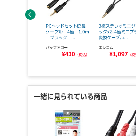
前へ
ッドホン延長ケーブ
PCヘッドセット延長
3極ステレオミニジ
／高耐久／2m／ブ
ケーブル 4極 1.0m
ックx2-4極ミニプ
ク ■お取り...
ブラック ...
変換ケーブル...
レコム
バッファロー
エレコム
¥800
¥430
¥1,097
（税込）
（税込）
（税
一緒に見られている商品