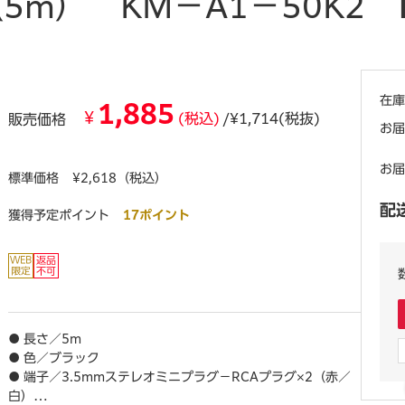
5m） KM－A1－50K2
在庫
1,885
¥
(税込)
/¥1,714(税抜)
販売価格
お届
お届
標準価格
¥2,618（税込）
配
獲得予定ポイント
17ポイント
● 長さ／5m
● 色／ブラック
● 端子／3.5mmステレオミニプラグ－RCAプラグ×2（赤／
白）