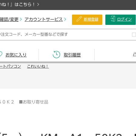
いね！』はこちら！
確認/変更
アカウントサービス
新規登録
ログイン
お気に入り
取引履歴
ートパソコン
これいいね！
５０Ｋ２ ■お取り寄せ品