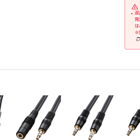
返
発
は
※