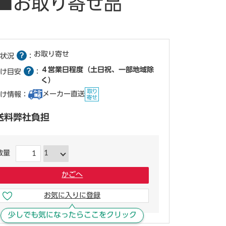
 ■お取り寄せ品
お取り寄せ
状況
：
４営業日程度（土日祝、一部地域除
け目安
：
く）
メーカー直送
け情報：
送料弊社負担
数量
かごへ
お気に入りに登録
少しでも気になったらここをクリック