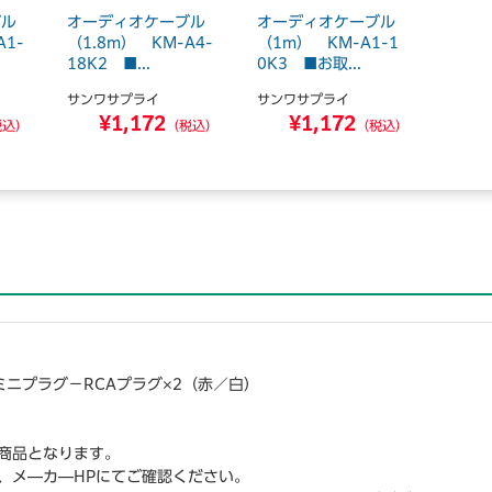
ブル
オーディオケーブル
オーディオケーブル
A1-
（1.8m） KM-A4-
（1m） KM-A1-1
18K2 ■...
0K3 ■お取...
サンワサプライ
サンワサプライ
¥1,172
¥1,172
税込）
（税込）
（税込）
オミニプラグ－RCAプラグ×2（赤／白）
商品となります。
、メ―カ―HPにてご確認ください。