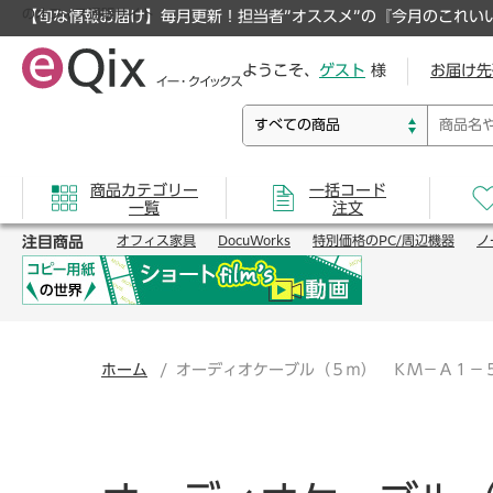
のオフィス通販サイト
【旬な情報お届け】毎月更新！担当者”オススメ”の『今月のこれい
ようこそ、
ゲスト
様
お届け先
商品カテゴリー
一括コード
一覧
注文
注目商品
オフィス家具
DocuWorks
特別価格のPC/周辺機器
ノ
ホーム
オーディオケーブル（５ｍ） ＫＭ－Ａ１－