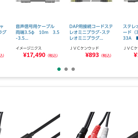
ャ
音声信号用ケーブル
DAP用接続コードステ
ステレ
ラグ
両端3.5φ 10m 3.5
レオミニプラグ-ステ
ード（3
-3.5...
レオミニプラグ...
33A ■
イメージニクス
ＪＶＣケンウッド
ＪＶＣケ
¥17,490
¥893
¥
込）
（税込）
（税込）