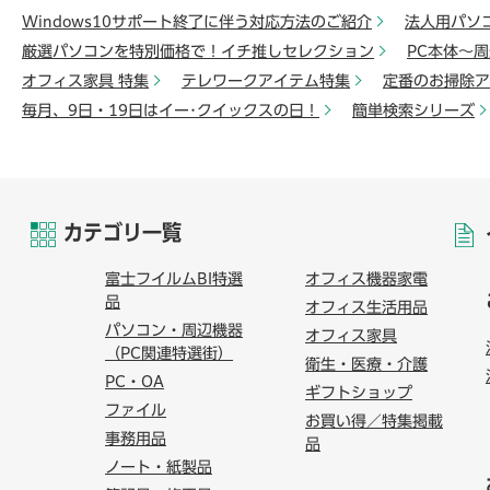
Windows10サポート終了に伴う対応方法のご紹介
法人用パソ
厳選パソコンを特別価格で！イチ推しセレクション
PC本体～
オフィス家具 特集
テレワークアイテム特集
定番のお掃除ア
毎月、9日・19日はイー･クイックスの日！
簡単検索シリーズ
カテゴリ一覧
富士フイルムBI特選
オフィス機器家電
品
オフィス生活用品
パソコン・周辺機器
オフィス家具
（PC関連特選街）
衛生・医療・介護
PC・OA
ギフトショップ
ファイル
お買い得／特集掲載
事務用品
品
ノート・紙製品