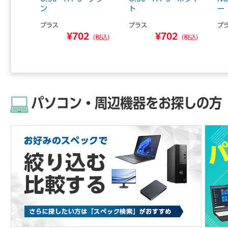
ン
ト
ー
プラス
プラス
プ
0
¥702
¥702
（税込）
（税込）
（税込）
パソコン・周辺機器をお探しの方