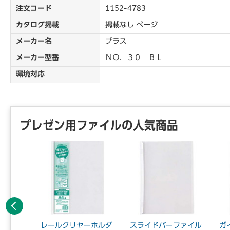
注文コード
1152-4783
カタログ掲載
掲載なし ページ
メーカー名
プラス
メーカー型番
ＮＯ．３０ ＢＬ
環境対応
プレゼン用ファイルの人気商品
前へ
A4
レールクリヤーホルダ
スライドバーファイル
ガ