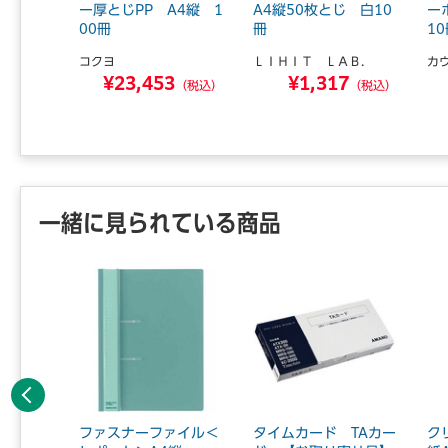
ー厚とじPP A4縦 1
A4縦50枚とじ 白10
ー
00冊
冊
1
ＡＢ．
コクヨ
ＬＩＨＩＴ ＬＡＢ．
カ
8
¥23,453
¥1,317
（税込）
（税込）
（税込）
一緒に見られている商品
前へ
イル ク
ファスナーファイル＜
タイムカード TAカー
ク