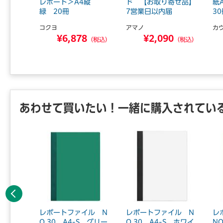
 5冊
レポート＞A4縦
ド 【お取り寄せ品】
紙
緑 20冊
7営業日以内届
3
ＡＢ．
コクヨ
アマノ
カ
3
¥6,878
¥2,090
（税込）
（税込）
（税込）
あわせて買いたい！一緒に購入されてい
前へ
うき 長
レポートファイル N
レポートファイル N
レ
O.30 A4-S グリー
O.30 A4-S ホワイ
NO