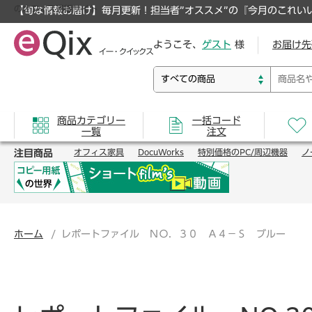
のオフィス通販サイト
【旬な情報お届け】毎月更新！担当者”オススメ”の『今月のこれい
ようこそ、
ゲスト
様
お届け先
商品カテゴリー
一括コード
一覧
注文
注目商品
オフィス家具
DocuWorks
特別価格のPC/周辺機器
ノ
ホーム
レポートファイル ＮＯ．３０ Ａ４－Ｓ ブルー