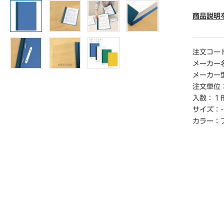
● カラ
● 材質／
商品説明
m、脊：
ン鋼板
● 穴数／
注文コー
● 最大収
メーカー
● 単位／
メーカー
注文単位
入数：
１
サイズ：
-
カラー：