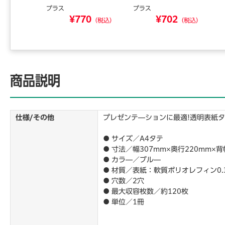
プラス
プラス
¥770
¥702
（税込）
（税込）
商品説明
仕様/その他
プレゼンテ―ションに最適!透明表紙
● サイズ／A4タテ
● 寸法／幅307mm×奥行220mm×背
● カラ―／ブル―
● 材質／表紙：軟質ポリオレフィン0.
● 穴数／2穴
● 最大収容枚数／約120枚
● 単位／1冊