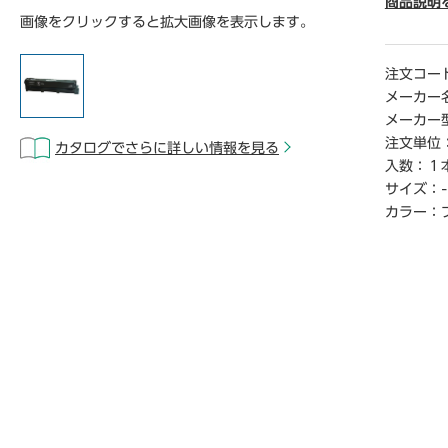
サイズ、
商品説明
画像をクリックすると拡大画像を表示します。
もなう初
り大きく
イメ―ジ
注文コー
ッジの一
メーカー
メーカー
【デジタ
注文単位
カタログでさらに詳しい情報を見る
※こちら
入数：
１
らご覧い
サイズ：
-
カラー：