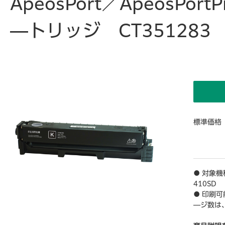
ApeosPort／ApeosP
―トリッジ CT351283
標準価格
● 対象機種
410SD
● 印刷
―ジ数は、
印刷した