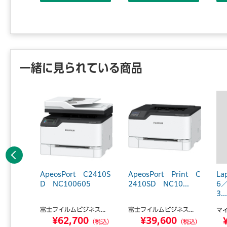
一緒に見られている商品
前へ
ガーゼ
ApeosPort C2410S
ApeosPort Print C
La
21001-
D NC100605
2410SD NC10...
6
3...
富士フイルムビジネス...
富士フイルムビジネス...
マ
¥62,700
¥39,600
0
（税込）
（税込）
（税込）