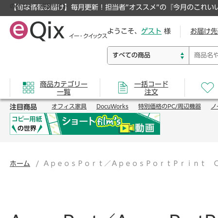
のオフィス通販サイト
【旬な情報お届け】毎月更新！担当者”オススメ”の『今月のこれい
ようこそ、
ゲスト
様
お届け先
商品カテゴリー
一括コード
一覧
注文
注目商品
オフィス家具
DocuWorks
特別価格のPC/周辺機器
ノ
ホーム
ＡｐｅｏｓＰｏｒｔ／ＡｐｅｏｓＰｏｒｔＰｒｉｎｔ 