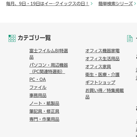
毎月、9日・19日はイー･クイックスの日！
簡単検索シリーズ
カテゴリ一覧
富士フイルムBI特選
オフィス機器家電
品
オフィス生活用品
パソコン・周辺機器
オフィス家具
（PC関連特選街）
衛生・医療・介護
PC・OA
ギフトショップ
ファイル
お買い得／特集掲載
事務用品
品
ノート・紙製品
筆記具・修正具
専門・作業用品