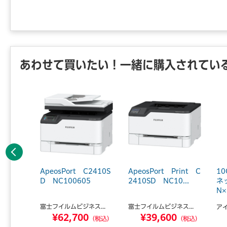
あわせて買いたい！一緒に購入されてい
前へ
ルカップ
ApeosPort C2410S
ApeosPort Print C
1
l25個
D NC100605
2410SD NC10...
ネ
N×
富士フイルムビジネス...
富士フイルムビジネス...
ア
¥62,700
¥39,600
2
（税込）
（税込）
（税込）