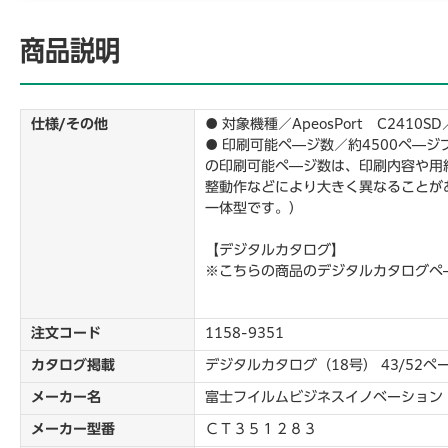
商品説明
仕様/その他
● 対象機種／ApeosPort C2410SD／
● 印刷可能ペ―ジ数／約4500ペ―ジ
の印刷可能ペ―ジ数は、印刷内容や用
整動作などにより大きく異なることが
一体型です。）
【デジタルカタログ】
※こちらの商品のデジタルカタログペ
注文コード
1158-9351
カタログ掲載
デジタルカタログ（18号） 43/52ペ
メーカー名
富士フイルムビジネスイノベーション
メーカー型番
ＣＴ３５１２８３