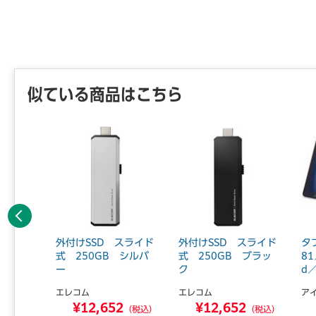
【返品に
※開封後
似ている商品はこちら
前へ
 1TB
外付けSSD スライド
外付けSSD スライド
タ
型 ホワ
式 250GB シルバ
式 250GB ブラッ
8
ー
ク
d／
エレコム
エレコム
ア
7
¥12,652
¥12,652
（税込）
（税込）
（税込）