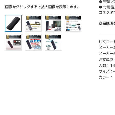
● 容量／
画像をクリックすると拡大画像を表示します。
● 付属品／
コネクタ含
（約0.
ュアル
商品説明
● 保証期
● 対応機
ン、およびm
注文コー
● 対応ゲ―
メーカー
o、PlayS
メーカー
※Play
注文単位
ります。
入数：
１
● インタ
サイズ：
-
USB3.0／
● コネク
カラー：
● デ―タ
900MB／
● 外形寸
● 重量／
● 単位