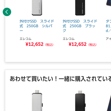
前へ
令準拠U
外付けSSD スライド
外付けSSD スライド
タ
 2.0
式 250GB シルバ
式 250GB ブラッ
8
ー
ク
d／
エレコム
エレコム
ア
4
¥12,652
¥12,652
（税込）
（税込）
（税込）
あわせて買いたい！一緒に購入されてい