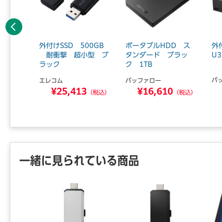
前へ
ハード
外付けSSD 500GB
ポータブルHDD ス
外
 2TB
耐衝撃 超小型 ブ
タンダード ブラッ
U3
ラック
ク 1TB
バ
エレコム
バッファロー
0
¥25,413
¥16,610
（税込）
（税込）
（税込）
一緒に見られている商品