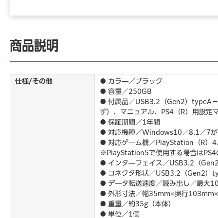
商品説明
仕様/その他
● カラ―／ブラック
● 容量／250GB
● 付属品／USB3.2（Gen2）type
ず）、マニュアル、PS4（R）用設定
● 保証期間／1年間
● 対応機種／Windows10／8.1／7
● 対応ゲ―ム機／PlayStation（R）4、P
※PlayStation5で使用する場合
● インタ―フェイス／USB3.2（Gen2）
● コネクタ形状／USB3.2（Gen2）t
● デ―タ転送速度／読み出し／最大100
● 外形寸法／幅35mm×奥行103mm×
● 重量／約35g（本体）
● 単位／1個