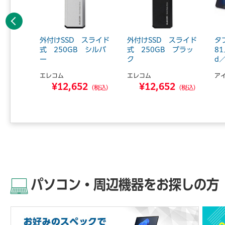
前へ
 1TB
外付けSSD スライド
外付けSSD スライド
タ
型 ホワ
式 250GB シルバ
式 250GB ブラッ
8
ー
ク
d／
エレコム
エレコム
ア
7
¥12,652
¥12,652
（税込）
（税込）
（税込）
パソコン・周辺機器をお探しの方