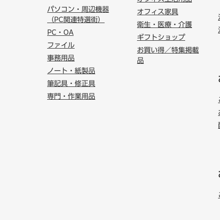
パソコン・周辺機器
オフィス家具
（PC関連特選街）
衛生・医療・介護
PC・OA
ギフトショップ
ファイル
お買い得／特集掲載
事務用品
品
ノート・紙製品
筆記具・修正具
専門・作業用品