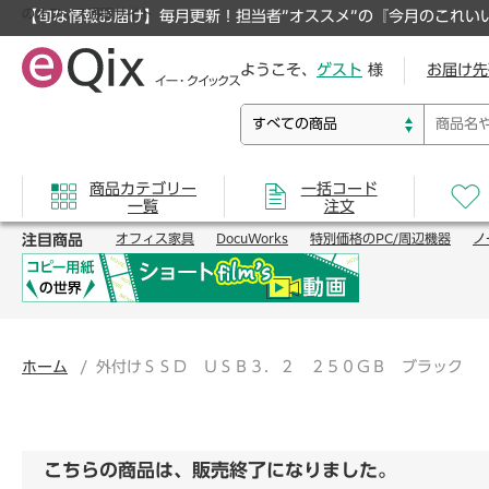
のオフィス通販サイト
【旬な情報お届け】毎月更新！担当者”オススメ”の『今月のこれい
ようこそ、
ゲスト
様
お届け先
商品カテゴリー
一括コード
一覧
注文
注目商品
オフィス家具
DocuWorks
特別価格のPC/周辺機器
ノ
ホーム
外付けＳＳＤ ＵＳＢ３．２ ２５０ＧＢ ブラック
こちらの商品は、販売終了になりました。