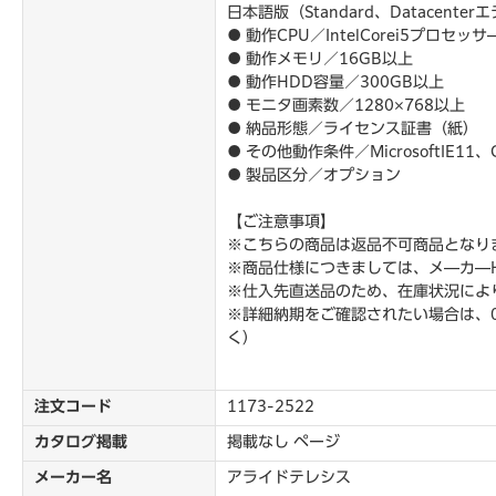
日本語版（Standard、Datacen
● 動作CPU／IntelCorei5プロセッサ
● 動作メモリ／16GB以上
● 動作HDD容量／300GB以上
● モニタ画素数／1280×768以上
● 納品形態／ライセンス証書（紙）
● その他動作条件／MicrosoftIE11、G
● 製品区分／オプション
【ご注意事項】
※こちらの商品は返品不可商品となり
※商品仕様につきましては、メ―カ―
※仕入先直送品のため、在庫状況によ
※詳細納期をご確認されたい場合は、0
く）
注文コード
1173-2522
カタログ掲載
掲載なし ページ
メーカー名
アライドテレシス