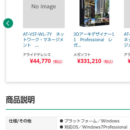
前へ
ERP
AT-VST-WL-7Y ネッ
3Dアーキデザイナー1
AT
ア 49
トワーク・マネージメ
1 Professional レ
ネ
ント ...
ガ...
ジメ
アライドテレシス
メガソフト
ア
0
¥44,770
¥331,210
（税込）
（税込）
（税込）
商品説明
仕様/その他
● プラットフォ―ム／Windows
● 対応OS／Windows7Professio