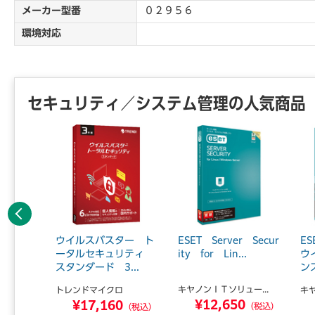
メーカー型番
０２９５６
環境対応
セキュリティ／システム管理の人気商品
前へ
6.0 2
ウイルスバスター ト
ESET Server Secur
E
ッケー
ータルセキュリティ
ity for Lin...
ウ
スタンダード 3...
ンス
キヤノンＩＴソリュー...
トレンドマイクロ
キヤ
¥12,650
9
¥17,160
（税込）
（税込）
（税込）