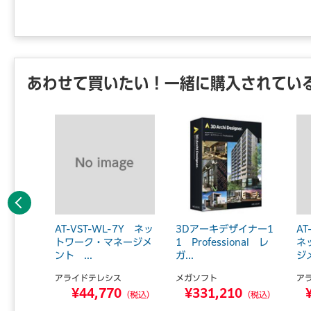
あわせて買いたい！一緒に購入されてい
前へ
ERP
AT-VST-WL-7Y ネッ
3Dアーキデザイナー1
AT
ア 49
トワーク・マネージメ
1 Professional レ
ネ
ント ...
ガ...
ジメ
アライドテレシス
メガソフト
ア
0
¥44,770
¥331,210
（税込）
（税込）
（税込）