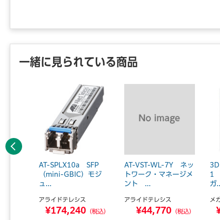
一緒に見られている商品
前へ
ERP
AT-SPLX10a SFP
AT-VST-WL-7Y ネッ
3
ア 49
（mini-GBIC）モジ
トワーク・マネージメ
1 
ュ...
ント ...
ガ..
アライドテレシス
アライドテレシス
メ
0
¥174,240
¥44,770
（税込）
（税込）
（税込）