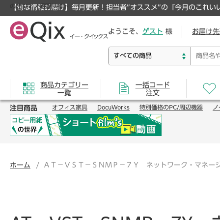
のオフィス通販サイト
【旬な情報お届け】毎月更新！担当者”オススメ”の『今月のこれい
ようこそ、
ゲスト
様
お届け先
商品カテゴリー
一括コード
一覧
注文
注目商品
オフィス家具
DocuWorks
特別価格のPC/周辺機器
ノ
ホーム
ＡＴ－ＶＳＴ－ＳＮＭＰ－７Ｙ ネットワーク・マネー