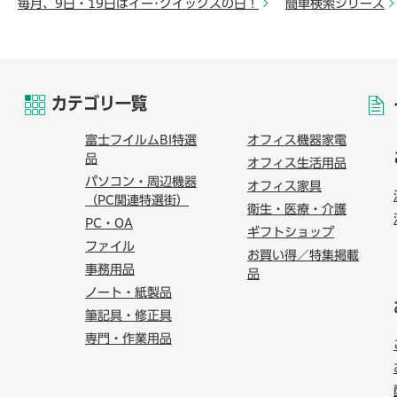
毎月、9日・19日はイー･クイックスの日！
簡単検索シリーズ
カテゴリ一覧
富士フイルムBI特選
オフィス機器家電
品
オフィス生活用品
パソコン・周辺機器
オフィス家具
（PC関連特選街）
衛生・医療・介護
PC・OA
ギフトショップ
ファイル
お買い得／特集掲載
事務用品
品
ノート・紙製品
筆記具・修正具
専門・作業用品