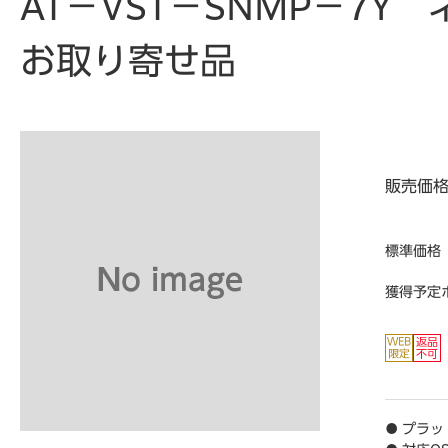
AT－VST－SNMP－7
お取り寄せ品
販売価
標準価格
獲得予定
● プラッ