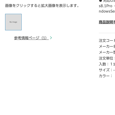
● 対応OS
画像をクリックすると拡大画像を表示します。
s8.1Pr
ndowsS
ションの
● 動作CP
商品説明
● 動作メ
● 動作H
参考情報ページ（1）
● モニタ
注文コー
● 納品
メーカー
● その他動
メーカー
● 製品
注文単位
入数：
１
【ご注意
サイズ：
-
※こちら
※商品仕
カラー：
※仕入先
けできな
※詳細納期
連絡くだ
ら18時3