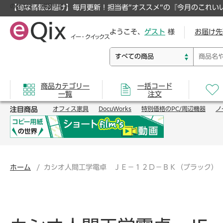
のオフィス通販サイト
【旬な情報お届け】毎月更新！担当者”オススメ”の『今月のこれい
ようこそ、
ゲスト
様
お届け先
商品カテゴリー
一括コード
一覧
注文
注目商品
オフィス家具
DocuWorks
特別価格のPC/周辺機器
ノ
ホーム
カシオ人間工学電卓 ＪＥ－１２Ｄ－ＢＫ（ブラック）