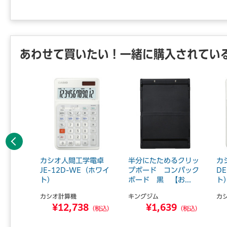
あわせて買いたい！一緒に購入されてい
前へ
plus
カシオ人間工学電卓
半分にたためるクリッ
カ
消 BI
JE-12D-WE（ホワイ
プボード コンパック
D
ト）
ボード 黒 【お...
ト
ジーズ
カシオ計算機
キングジム
カ
1
¥12,738
¥1,639
（税込）
（税込）
（税込）