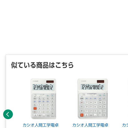
似ている商品はこちら
前へ
C-79
カシオ人間工学電卓
カシオ人間工学電卓
カ