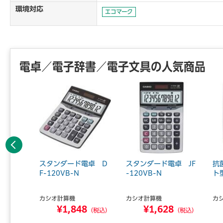
環境対応
電卓／電子辞書／電子文具の人気商品
前へ
 ミニナ
スタンダード電卓 D
スタンダード電卓 JF
抗
F-120VB-N
-120VB-N
ト
カシオ計算機
カシオ計算機
カ
7
¥1,848
¥1,628
（税込）
（税込）
（税込）