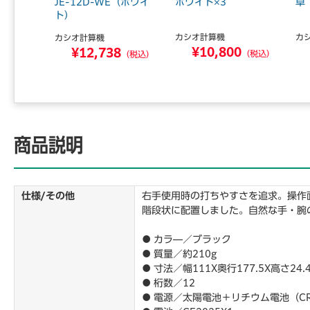
JE-12D-WE（ホワイ
ホワイト×3
卓 
ト）
カシオ計算機
カ
カシオ計算機
0
¥10,800
¥12,738
（税込）
（税込）
（税込）
商品説明
仕様/その他
右手使用時の打ちやすさを追求。操作
階段状に配置しました。自然な手・腕
● カラ―／ブラック
● 質量／約210g
● 寸法／幅111X奥行177.5X高さ24.
● 桁数／12
● 電源／太陽電池＋リチウム電池（CR2