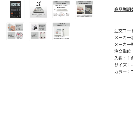
● カラ
商品説明
● 質量／
● 寸法／幅
● 桁数／
注文コー
● 電源／
メーカー
● 電池／C
メーカー
● 付属品
注文単位
● 機能
入数：
１
の変更可
サイズ：
-
● 保証期
● チルト
カラー：
● メモ
● 四捨
● 演算
● キ―
● 単位／
● 単位
【返品に
※この商