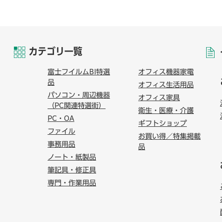
カテゴリ一覧
富士フイルムBI特選
オフィス機器家電
品
オフィス生活用品
パソコン・周辺機器
オフィス家具
（PC関連特選街）
衛生・医療・介護
PC・OA
ギフトショップ
ファイル
お買い得／特集掲載
事務用品
品
ノート・紙製品
筆記具・修正具
専門・作業用品