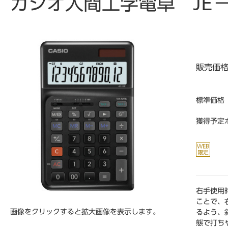
カシオ人間工学電卓 JE－
販売価
標準価格
獲得予定
右手使用
ことで、
画像をクリックすると拡大画像を表示します。
るよう、
態で打ち