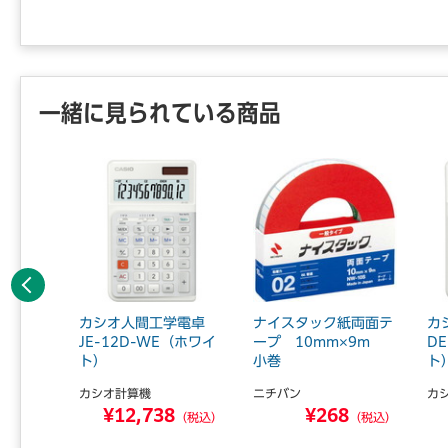
一緒に見られている商品
前へ
ミックヒ
カシオ人間工学電卓
ナイスタック紙両面テ
カ
JE-12D-WE（ホワイ
ープ 10mm×9m
D
ト）
小巻
ト
カシオ計算機
ニチバン
カ
0
¥12,738
¥268
（税込）
（税込）
（税込）