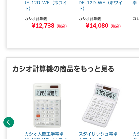
JE-12D-WE（ホワイ
DE-12D-WE（ホワイ
卓 
ト）
ト）
カ
カシオ計算機
カシオ計算機
0
¥12,738
¥14,080
（税込）
（税込）
（税込）
カシオ計算機の商品をもっと見る
前へ
卓 DJ
カシオ人間工学電卓
スタイリッシュ電卓
カ