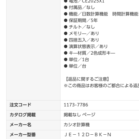
● 電池／CE2025X1
● 付属品／なし
● 機能／日数計算機能 時間計算機
● 保証期間／5年
● チルト／なし
● メモリ―／あり
● 四捨五入／あり
● 演算状態表示／あり
● キ―材質／2色成形キ―
● 単位／1台
● 単位／台
【返品に関するご注意】
※この商品はお客様のご都合による返
注文コード
1173-7786
カタログ掲載
掲載なし ページ
メーカー名
カシオ計算機
メーカー型番
ＪＥ－１２Ｄ－ＢＫ－Ｎ