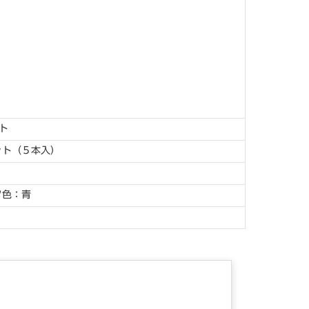
ト
ット（５本入）
ク色：青