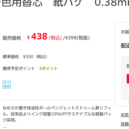
色用替芯 紙パケ 0.38m
お届
438
¥
(税込)
/¥399(税抜)
販売価格
配
標準価格
¥550（税込）
獲得予定ポイント
3ポイント
なめらか書き味油性ボ―ルペンジェットストリ―ム新リフィ
ル。従来品よりインク容量10%UP!サステナブルな紙製パッ
お気
ク採用。
見積