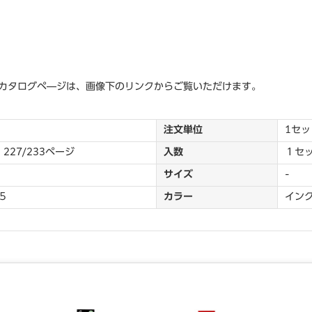
）
カタログペ―ジは、画像下のリンクからご覧いただけます。
注文単位
1セッ
227/233ページ
入数
１セ
サイズ
-
５
カラー
イン