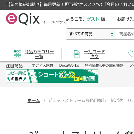
のオフィス通販サイト
【旬な情報お届け】毎月更新！担当者”オススメ”の『今月のこれい
ようこそ、
ゲスト
様
お届け先
商品カテゴリー
一括コード
一覧
注文
注目商品
オフィス家具
DocuWorks
特別価格のPC/周辺機器
ノ
ホーム
ジェットストリーム多色用替芯 紙パケ ０