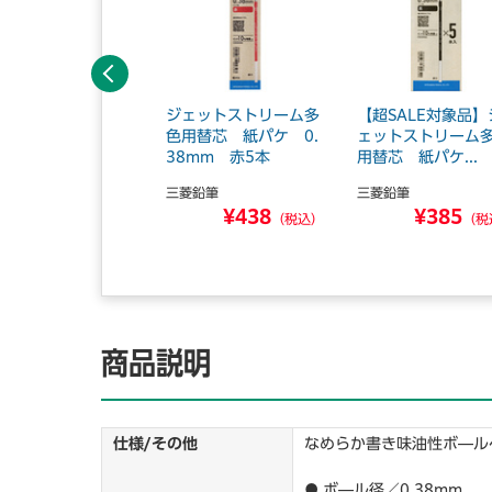
前へ
ェットストリーム多
ジェットストリーム多
【超SALE対象品】
用替芯 紙パケ 0.
色用替芯 紙パケ 0.
ェットストリーム
mm 赤5本
38mm 赤5本
用替芯 紙パケ...
菱鉛筆
三菱鉛筆
三菱鉛筆
¥455
¥438
¥385
（税込）
（税込）
（税
商品説明
仕様/その他
なめらか書き味油性ボ―ル
● ボ―ル径／0.38mm