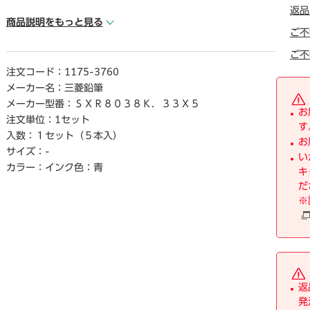
● ボ―ル径／0.38mm
返品
● インク種類／油性
商品説明をもっと見る
ご不
● インク色／青
● 単位／1セット（5本入）
ご不
注文コード：
1175-3760
【デジタルカタログ】
メーカー名：
三菱鉛筆
※こちらの商品のデジタルカタログペ―ジは、画像下のリン
メーカー型番：
ＳＸＲ８０３８Ｋ．３３Ｘ５
クからご覧いただけます。
お
注文単位：
1セット
す
入数：
１セット（５本入）
お
サイズ：
-
い
カラー：
インク色：青
キ
だ
※
返
発