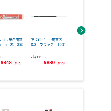
次へ
ション単色用替
アクロボール用替芯
ジェットストリーム単
5mm 赤 3本
0.3 ブラック 10本
色用替芯 0.5mm
黒10本
ト
パイロット
三菱鉛筆
¥348
¥880
¥770
（税込）
（税込）
（税込）