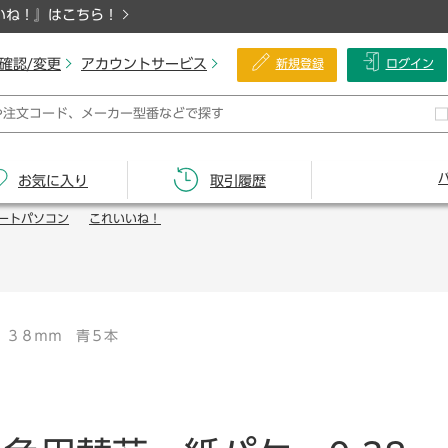
いね！』はこちら！
確認/変更
アカウントサービス
新規登録
ログイン
お気に入り
取引履歴
ートパソコン
これいいね！
．３８ｍｍ 青５本