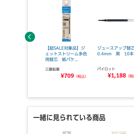
前へ
ェットストリーム多
【超SALE対象品】ジ
ジュースアップ
用替芯 紙パケ 0.
ェットストリーム多色
0.4mm 黒 10本
mm 黒
用替芯 紙パケ...
パイロット
菱鉛筆
三菱鉛筆
¥1,188
¥92
¥709
（税
（税込）
（税込）
一緒に見られている商品