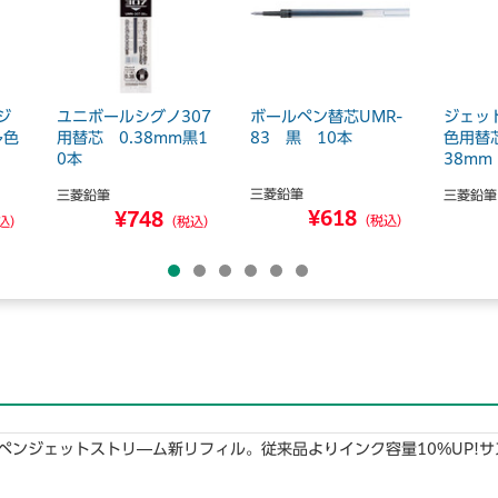
ジ
ユニボールシグノ307
ボールペン替芯UMR-
ジェッ
多色
用替芯 0.38mm黒1
83 黒 10本
色用替
0本
38mm
三菱鉛筆
三菱鉛筆
三菱鉛筆
¥618
¥748
（税込）
込）
（税込）
ペンジェットストリ―ム新リフィル。従来品よりインク容量10%UP!