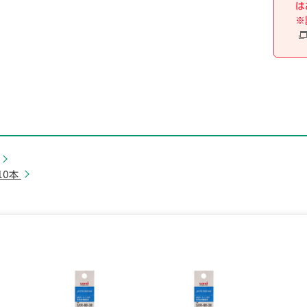
は
※
10本