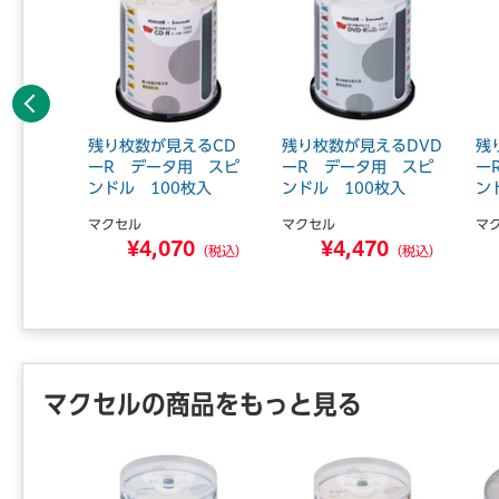
前へ
用 16
残り枚数が見えるCD
残り枚数が見えるDVD
残
50枚SP
ーR データ用 スピ
ーR データ用 スピ
ー
ンドル 100枚入
ンドル 100枚入
ンド
ディア
マクセル
マクセル
マ
0
¥4,070
¥4,470
（税込）
（税込）
（税込）
マクセルの商品をもっと見る