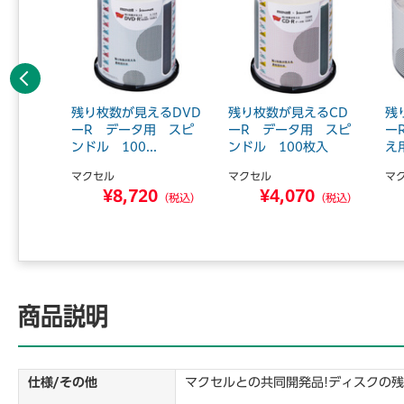
前へ
用 16
残り枚数が見えるDVD
残り枚数が見えるCD
残
5枚P
ーR データ用 スピ
ーR データ用 スピ
ー
ンドル 100...
ンドル 100枚入
え
マクセル
マクセル
マ
8
¥8,720
¥4,070
（税込）
（税込）
（税込）
商品説明
仕様/その他
マクセルとの共同開発品!ディスクの残