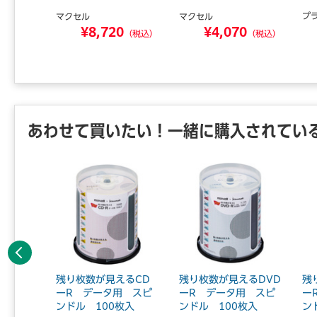
プ
マクセル
マクセル
1
¥8,720
¥4,070
（税込）
（税込）
（税込）
あわせて買いたい！一緒に購入されてい
前へ
用 16
残り枚数が見えるCD
残り枚数が見えるDVD
残
50枚SP
ーR データ用 スピ
ーR データ用 スピ
ー
ンドル 100枚入
ンドル 100枚入
ンド