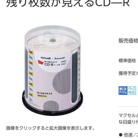
残り枚数が見えるCD―R
販売価
標準価格
獲得予定
マクセル
な目盛り付
画像をクリックすると拡大画像を表示します。
● 倍速／