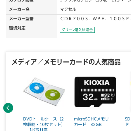
カタログ掲載
デジタルカタログ（18号） 111ペー
メーカー名
マクセル
メーカー型番
ＣＤＲ７００Ｓ．ＷＰＥ．１００ＳＰ
環境対応
メディア／メモリーカードの人気商品
前へ
ケー
DVDトールケース（2
microSDHCメモリー
S
120
枚収納・10枚セット）
カード 32GB
ド
【お取り寄...