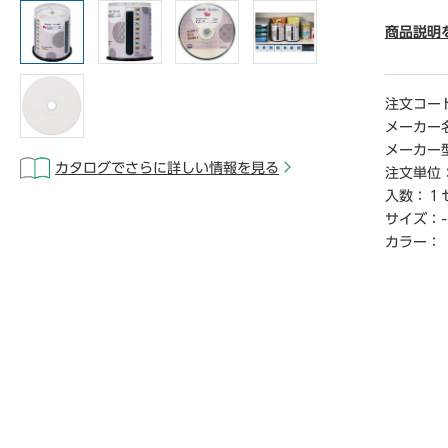
● ケ―
● レ―
商品説明
● レ―
● 生産国
● 規格／
注文コー
● 記憶容
メーカー
● 印刷範
メーカー
● 単位／
カタログでさらに詳しい情報を見る
注文単位
入数：
１
【ご注意
サイズ：
-
※ディス
でくださ
カラー：
所にケ―
※製造上
く場合が
【デジタ
※こちら
からご覧