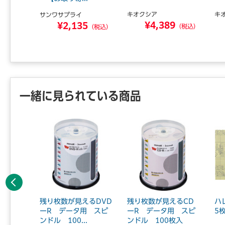
キオクシア
キ
サンワサプライ
¥4,389
3
¥2,135
（税込）
（税込）
（税込）
一緒に見られている商品
前へ
ーパース
残り枚数が見えるDVD
残り枚数が見えるCD
ハ
50枚入
ーR データ用 スピ
ーR データ用 スピ
5
.
ンドル 100...
ンドル 100枚入