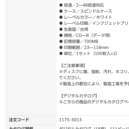
● 倍速／2―48倍速対応
● ケ―ス／スピンドルケ―ス
● レ―ベルカラ―／ホワイト
● レ―ベル印刷／インクジェットプ
● 生産国／台湾
● 規格／CD―R（デ―タ用）
● 記憶容量／700MB
● 印刷範囲／23―118mm
● 単位／1セット（100枚入×2）
【ご注意事項】
※ディスクに傷、指紋、汚れ、ホコリ
てください。
※製造上の都合により、製造工場を予
【デジタルカタログ】
※こちらの商品のデジタルカタログペ
注文コード
1175-5013