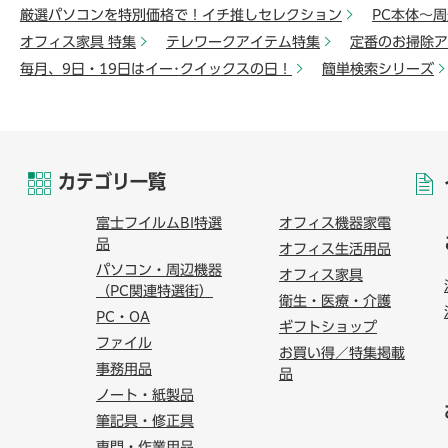
厳選パソコンを特別価格で！イチ推しセレクション
PC本体～
オフィス家具 特集
テレワークアイテム特集
定番のお掃除ア
毎月、9日・19日はイー･クイックスの日！
簡単検索シリーズ
カテゴリ一覧
富士フイルムBI特選
オフィス機器家電
品
オフィス生活用品
パソコン・周辺機器
オフィス家具
（PC関連特選街）
衛生・医療・介護
PC・OA
ギフトショップ
ファイル
お買い得／特集掲載
事務用品
品
ノート・紙製品
筆記具・修正具