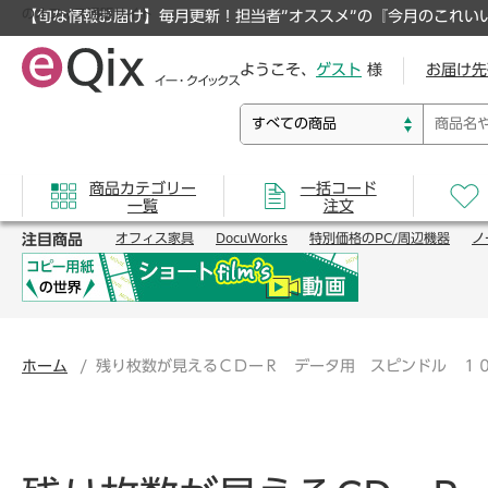
のオフィス通販サイト
【旬な情報お届け】毎月更新！担当者”オススメ”の『今月のこれい
ようこそ、
ゲスト
様
お届け先
商品カテゴリー
一括コード
一覧
注文
注目商品
オフィス家具
DocuWorks
特別価格のPC/周辺機器
ノ
ホーム
残り枚数が見えるＣＤーＲ データ用 スピンドル １０