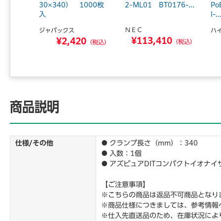
0枚×10
30×340） 1000枚
2-ML01 BT0176-...
P
入
I-..
ＮＥＣ
ジャパックス
ハ
6
¥113,410
¥2,420
（税込）
（税込）
（税込）
商品説明
仕様/その他
● クランプ長さ（mm）：340
● 入数：1個
● アズピュアDITコンパクトイオナイザ
【ご注意事項】
※こちらの商品は返品不可商品となり
※商品仕様につきましては、参考情報
※仕入先直送品のため、在庫状況によ