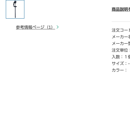
【ご注意
商品説明
※こちら
※商品仕
参考情報ページ（1）
さい。
注文コー
※仕入先
メーカー
お届けで
メーカー
※詳細納期
注文単位
ご連絡く
入数：
１
時から1
サイズ：
-
カラー：