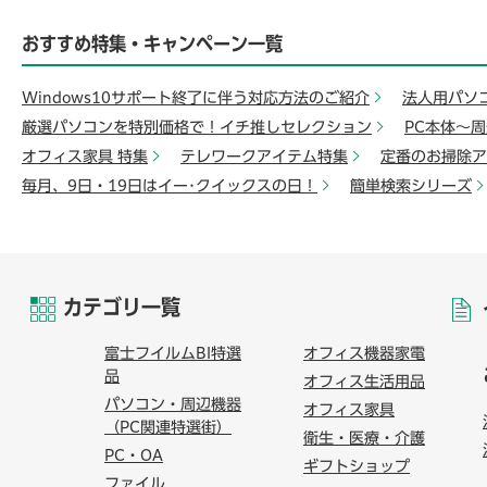
おすすめ特集・キャンペーン一覧
Windows10サポート終了に伴う対応方法のご紹介
法人用パソ
厳選パソコンを特別価格で！イチ推しセレクション
PC本体～
オフィス家具 特集
テレワークアイテム特集
定番のお掃除ア
毎月、9日・19日はイー･クイックスの日！
簡単検索シリーズ
カテゴリ一覧
富士フイルムBI特選
オフィス機器家電
品
オフィス生活用品
パソコン・周辺機器
オフィス家具
（PC関連特選街）
衛生・医療・介護
PC・OA
ギフトショップ
ファイル