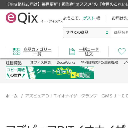
のオフィス通販サイト
【旬な情報お届け】毎月更新！担当者”オススメ”の『今月のこれい
ようこそ、
ゲスト
様
お届け先
商品カテゴリー
一括コード
一覧
注文
注目商品
オフィス家具
DocuWorks
特別価格のPC/周辺機器
ノ
ホーム
アズピュアＤＩＴイオナイザークランプ ＧＭＳＪ－０