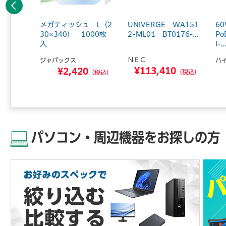
前へ
.01m
メガティッシュ L（2
UNIVERGE WA151
6
0枚×10
30×340） 1000枚
2-ML01 BT0176-...
P
入
I-..
ＮＥＣ
ジャパックス
ハ
6
¥113,410
¥2,420
（税込）
（税込）
（税込）
パソコン・周辺機器をお探しの方