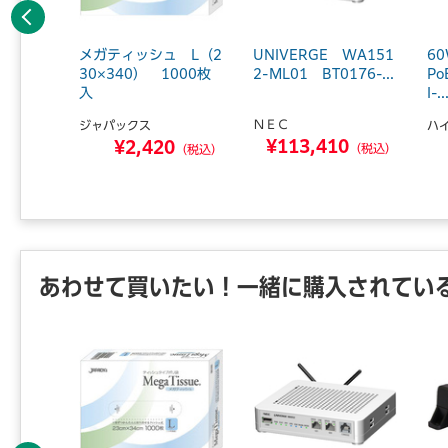
前へ
ポートブ
メガティッシュ L（2
UNIVERGE WA151
6
0穴 背
30×340） 1000枚
2-ML01 BT0176-...
P
.
入
I-..
ＮＥＣ
ジャパックス
ハ
¥113,410
8
¥2,420
（税込）
（税込）
（税込）
あわせて買いたい！一緒に購入されてい