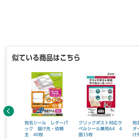
似ている商品はこちら
前へ
インクボ
宛名シール レターパ
クリックポスト対応ラ
宛
5mm
ック 届け先・依頼
ベルシール兼用A4 4
タ
主 40枚
面15枚
け先