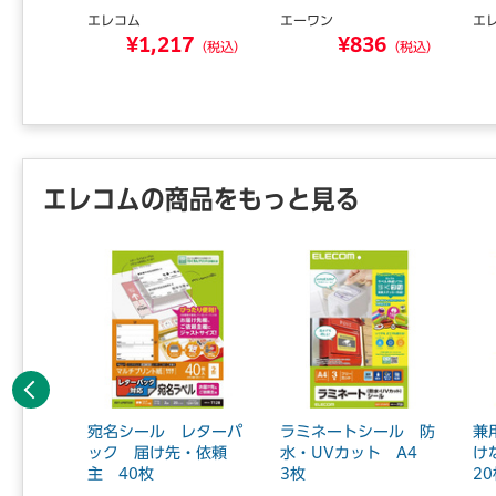
エレコム
エーワン
エ
0
¥1,217
¥836
（税込）
（税込）
（税込）
エレコムの商品をもっと見る
前へ
ベル 速
宛名シール レターパ
ラミネートシール 防
兼
面 角
ック 届け先・依頼
水・UVカット A4
け
主 40枚
3枚
2