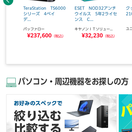
前へ
n1）対
TeraStation TS6000
ESET NOD32アンチ
ク
／C両対
シリーズ 4ベイ
ウイルス 5年2ライセ
21
デ...
ンス C...
ユ
バッファロー
キヤノンＩＴソリュー...
7
¥237,600
¥32,230
（税込）
（税込）
（税込）
パソコン・周辺機器をお探しの方