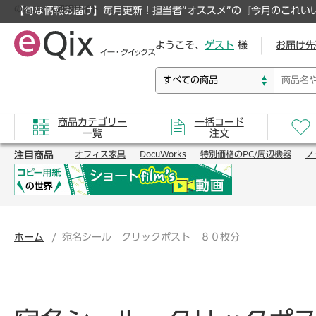
のオフィス通販サイト
【旬な情報お届け】毎月更新！担当者”オススメ”の『今月のこれい
ようこそ、
ゲスト
様
お届け先
商品カテゴリー
一括コード
一覧
注文
注目商品
オフィス家具
DocuWorks
特別価格のPC/周辺機器
ノ
ホーム
宛名シール クリックポスト ８０枚分