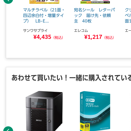
前へ
下地がす
マルチラベル（21面・
宛名シール レターパ
ク
2面角丸
四辺余白付・増量タイ
ック 届け先・依頼
ベ
プ） LB-E...
主 40枚
面
サンワサプライ
エレコム
エ
6
¥4,435
¥1,217
（税込）
（税込）
（税込）
あわせて買いたい！一緒に購入されてい