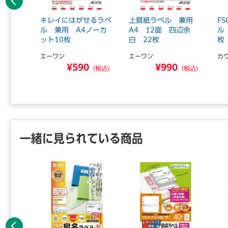
前へ
るフィル
キレイにはがせるラベ
上質紙ラベル 兼用
F
1面 1
ル 兼用 A4ノーカ
A4 12面 四辺余
ル
ット10枚
白 22枚
枚
エーワン
エーワン
カ
0
¥590
¥990
（税込）
（税込）
（税込）
一緒に見られている商品