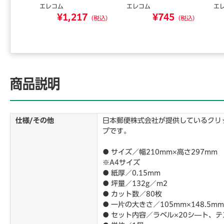
エレコム
エレコム
エ
5
¥1,217
¥745
（税込）
（税込）
（税込）
商品説明
仕様/その他
日本郵便株式会社が提供しているクリ
プです。
● サイズ／幅210mm×高さ297mm
※A4サイズ
● 紙厚／0.15mm
● 坪量／132g／m2
● カット数／80枚
● 一片の大きさ／105mm×148.5mm
● セット内容／ラベル×20シ―ト、