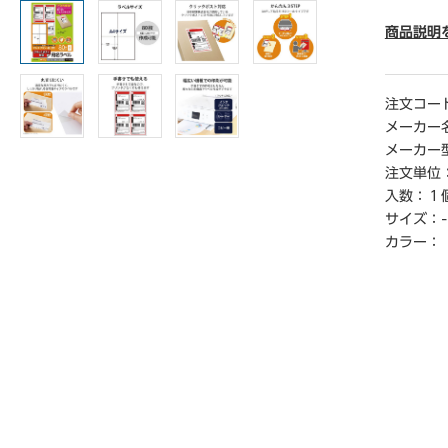
● サイズ
※A4サイ
商品説明
● 紙厚／
● 坪量／
● カット
注文コー
● 一片の
メーカー
● セッ
メーカー
● 単位／
注文単位
入数：
１
サイズ：
-
カラー：