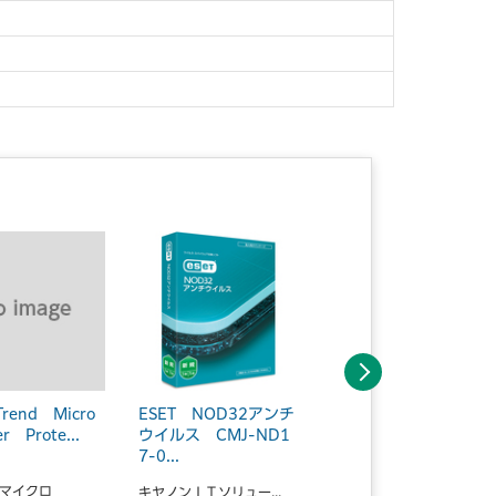
次へ
rend Micro
ESET NOD32アンチ
ESVS 5年1ライセン
 Prote...
ウイルス CMJ-ND1
ス CMJ-EA07-E42
7-0...
■...
マイクロ
キヤノンＩＴソリュー...
キヤノンＩＴソリュー...