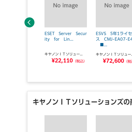
前へ
業大臣NX Super
ESET Server Secur
ESVS 5年1ライ
タンドアロン ライ
ity for Lin...
ス CMJ-EA07-E
スKi...
■...
キヤノンＩＴソリュー...
研
キヤノンＩＴソリュー..
¥22,110
¥209,550
¥72,600
（税込）
（税込）
（税
キヤノンＩＴソリューションズの