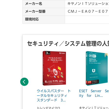
メーカー名
キヤノンＩＴソリューショ
メーカー型番
ＣＭＪ－ＥＡ０７－Ｅ０７
環境対応
セキュリティ／システム管理の人
前へ
フィルター 6.0 2
ウイルスバスター ト
ESET Server Se
イセンスパッケー
ータルセキュリティ
ity for Lin...
IF-...
スタンダード 3...
キヤノンＩＴソリュー..
ジタルアーツ
トレンドマイクロ