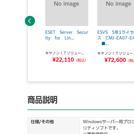
前へ
ET NOD32アンチ
ESET Server Secur
ESVS 5年1ライ
イルス 5年4ライセ
ity for Lin...
ス CMJ-EA07-E
 C...
■...
キヤノンＩＴソリュー...
ノンＩＴソリュー...
キヤノンＩＴソリュー..
¥22,110
¥59,400
¥72,600
（税込）
（税込）
（税
商品説明
仕様/その他
Windowsサ―バ―用プ
リティソフトです。