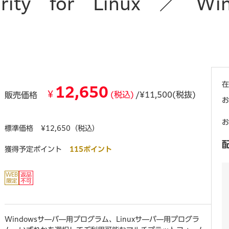
urity for Linux ／ Wi
在
12,650
¥
(税込)
/¥11,500(税抜)
販売価格
お
お
標準価格
¥12,650（税込）
獲得予定ポイント
115ポイント
Windowsサ―バ―用プログラム、Linuxサ―バ―用プログラ