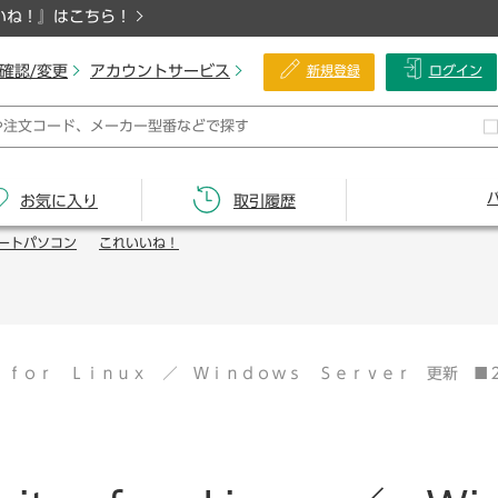
いね！』はこちら！
確認/変更
アカウントサービス
新規登録
ログイン
お気に入り
取引履歴
ートパソコン
これいいね！
 ｆｏｒ Ｌｉｎｕｘ ／ Ｗｉｎｄｏｗｓ Ｓｅｒｖｅｒ 更新 ■