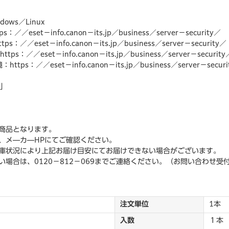
ows／Linux
／eset－info.canon－its.jp／business／server－security／
／／eset－info.canon－its.jp／business／server－security／
：／／eset－info.canon－its.jp／business／server－security
ps：／／eset－info.canon－its.jp／business／server－securi
ジ」
商品となります。
、メ―カ―HPにてご確認ください。
庫状況により上記お届け目安にてお届けできない場合がございます。
場合は、0120－812－069までご連絡ください。（お問い合わせ受
注文単位
1本
入数
１本