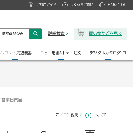
ご利用ガイド
よくあるご質問
お問い合わせ
詳細検索
買い物かごを見る
環境商品のみ
検索
パソコン・
周辺機器
コピー用紙&
トナー注文
デジタル
カタログ
２営業日内届
アイコン説明
ヘルプ