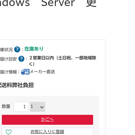
ndows Server 更
在庫あり
庫状況
：
２営業日以内（土日祝、一部地域除
届け目安
：
く）
メーカー直送
届け情報：
配送料弊社負担
数量
かごへ
お気に入りに登録