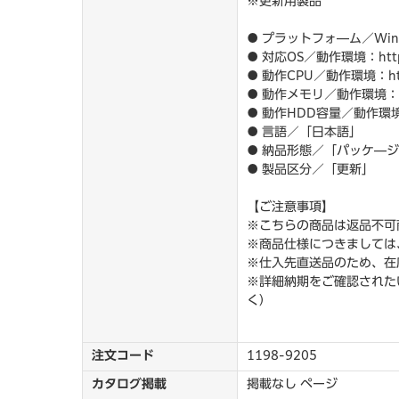
※更新用製品
● プラットフォ―ム／Wind
● 対応OS／動作環境：https：／
● 動作CPU／動作環境：https：
● 動作メモリ／動作環境：https
● 動作HDD容量／動作環境：htt
● 言語／「日本語」
● 納品形態／「パッケ―
● 製品区分／「更新」
【ご注意事項】
※こちらの商品は返品不可
※商品仕様につきましては
※仕入先直送品のため、在
※詳細納期をご確認されたい
く）
注文コード
1198-9205
カタログ掲載
掲載なし ページ