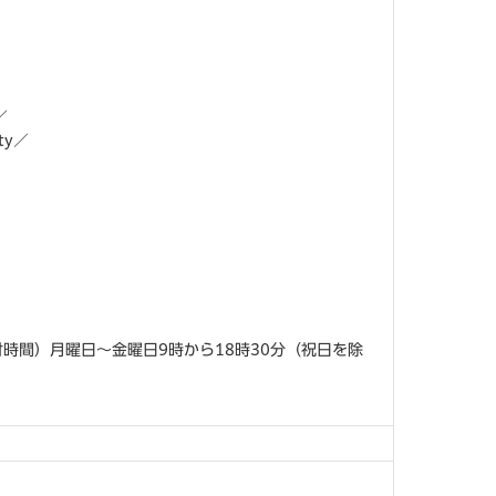
／
ty／
付時間）月曜日～金曜日9時から18時30分（祝日を除