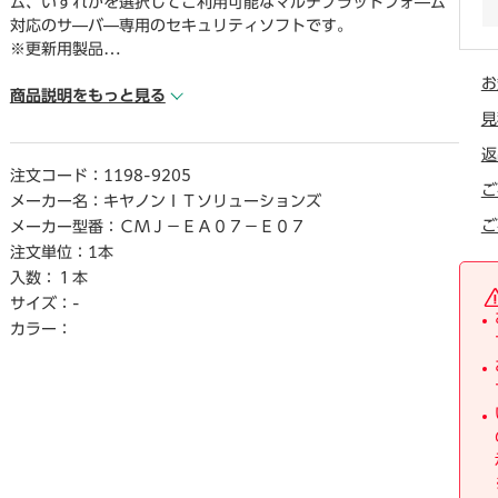
ム、いずれかを選択してご利用可能なマルチプラットフォ―ム
対応のサ―バ―専用のセキュリティソフトです。
※更新用製品
お
● プラットフォ―ム／Windows／Linux
商品説明をもっと見る
● 対応OS／動作環境：https：／／eset－info.canon－its.jp／
見
business／server－security／
返
● 動作CPU／動作環境：https：／／eset－info.canon－its.jp
注文コード：
1198-9205
／business／server－security／
ご
メーカー名：
キヤノンＩＴソリューションズ
● 動作メモリ／動作環境：https：／／eset－info.canon－its.j
ご
メーカー型番：
ＣＭＪ－ＥＡ０７－Ｅ０７
p／business／server－security／
注文単位：
1本
● 動作HDD容量／動作環境：https：／／eset－info.canon－i
入数：
１本
ts.jp／business／server－security／
サイズ：
-
● 言語／「日本語」
● 納品形態／「パッケ―ジ」
カラー：
● 製品区分／「更新」
【ご注意事項】
※こちらの商品は返品不可商品となります。
※商品仕様につきましては、メ―カ―HPにてご確認ください。
※仕入先直送品のため、在庫状況により上記お届け目安にてお
届けできない場合がございます。