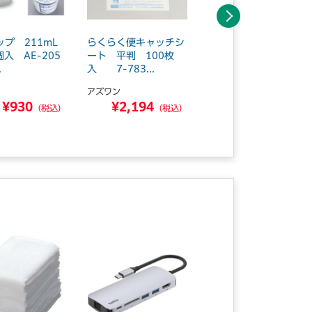
次へ
プ 211mL
らくらく便キャッチシ
バイタログラフ 消耗
入 AE-205
ート 平判 100枚
品 セイフTウェイ・
.
入 7-783...
マウスピース 1...
アズワン
その他
¥930
¥2,194
¥24,557
（税込）
（税込）
（税込）