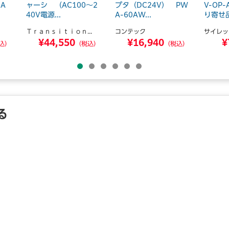
A
ャーシ （AC100～2
プタ（DC24V） PW
V-OP
40V電源...
A-60AW...
り寄せ
Ｔｒａｎｓｉｔｉｏｎ...
コンテック
サイレッ
¥44,550
¥16,940
¥
込）
（税込）
（税込）
る