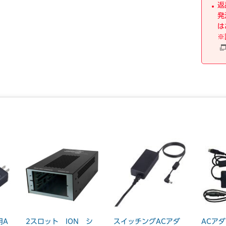
返
発
は
※
用A
2スロット ION シ
スイッチングACアダ
ACアダ