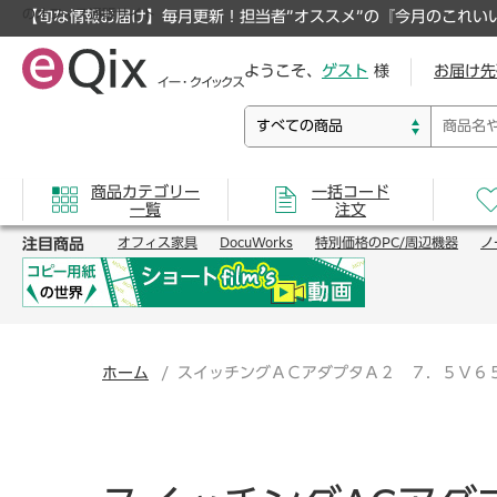
のオフィス通販サイト
【旬な情報お届け】毎月更新！担当者”オススメ”の『今月のこれい
ようこそ、
ゲスト
様
お届け先
商品カテゴリー
一括コード
一覧
注文
注目商品
オフィス家具
DocuWorks
特別価格のPC/周辺機器
ノ
ホーム
スイッチングＡＣアダプタＡ２ ７．５Ｖ６