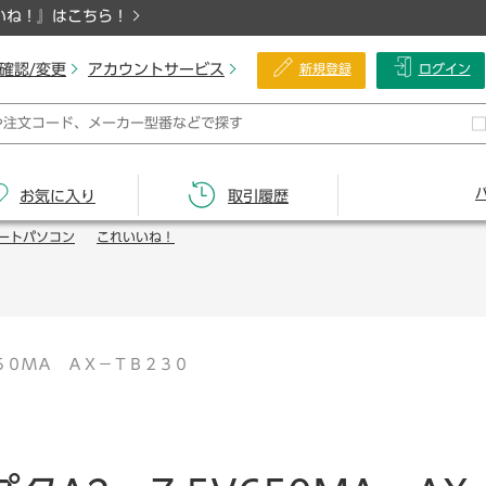
いね！』はこちら！
確認/変更
アカウントサービス
新規登録
ログイン
お気に入り
取引履歴
ートパソコン
これいいね！
５０ＭＡ ＡＸ－ＴＢ２３０