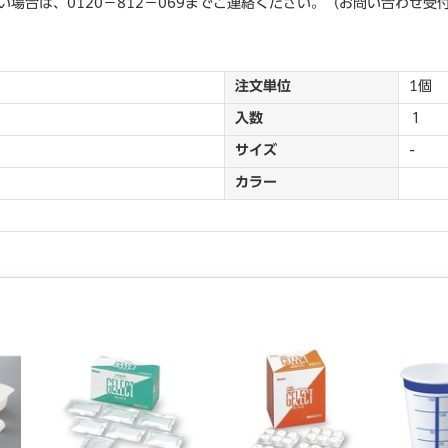
場合は、0120－812－069までご連絡ください。（お問い合わせ受
注文単位
1個
入数
１
サイズ
-
カラー