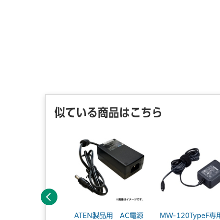
似ている商品はこちら
前へ
3.1AC充電器／Cx
ATEN製品用 AC電源
MW-120TypeF専