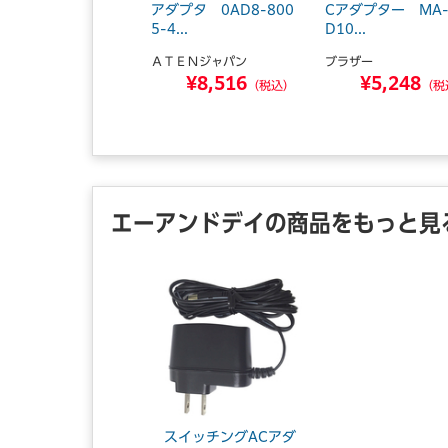
Ax1／BK＆Type-
アダプタ 0AD8-800
Cアダプター MA-
5-4...
D10...
ドテック
ＡＴＥＮジャパン
ブラザー
¥8,197
¥8,516
¥5,248
（税込）
（税込）
（税
エーアンドデイの商品をもっと見
スイッチングACアダ