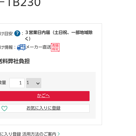
TB230
３営業日内届（土日祝、一部地域除
け目安
：
く）
メーカー直送
け情報：
送料弊社負担
数量
かごへ
お気に入りに登録
少しでも気になったらここをクリック
に入り登録 活用方法のご案内