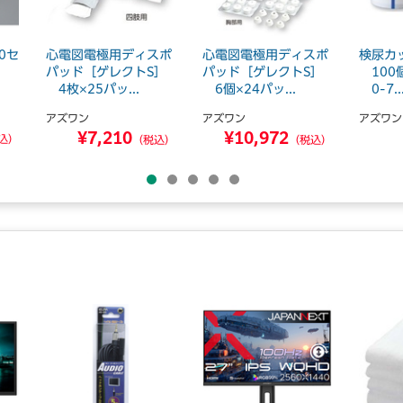
0セ
心電図電極用ディスポ
心電図電極用ディスポ
検尿カッ
パッド［ゲレクトS］
パッド［ゲレクトS］
100個
4枚×25パッ...
6個×24パッ...
0-7..
アズワン
アズワン
アズワン
¥7,210
¥10,972
込）
（税込）
（税込）