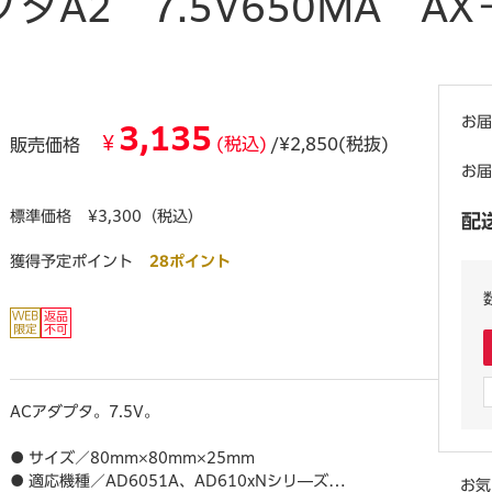
A2 7.5V650MA AX－
お届
3,135
¥
(税込)
/¥2,850(税抜)
販売価格
お届
標準価格
¥3,300（税込）
配
獲得予定ポイント
28ポイント
ACアダプタ。7.5V。
● サイズ／80mm×80mm×25mm
● 適応機種／AD6051A、AD610xNシリ―ズ
お気