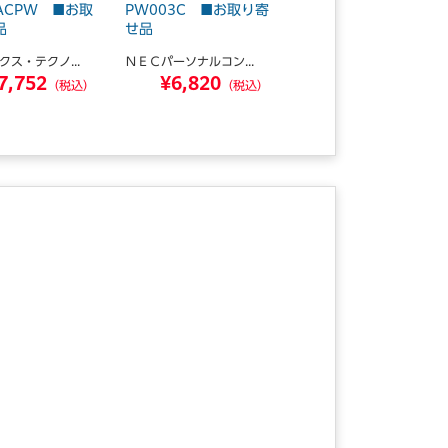
-ACPW ■お取
PW003C ■お取り寄
アダプタ 0AD8-070
品
せ品
5-1...
クス・テクノ...
ＮＥＣパーソナルコン...
ＡＴＥＮジャパン
7,752
¥6,820
¥4,579
（税込）
（税込）
（税込）