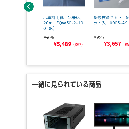
前へ
力表（ラミネート加
心電計用紙 10冊入
採尿検査セット 5
） ランドルト 3
20m FQW50-2-10
ット入 0905-AS
0-672...
0（K）
その他
ズワン
その他
¥3,657
¥3,135
¥5,489
（税
（税込）
（税込）
一緒に見られている商品