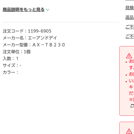
見積
【ご注意事項】
商品説明をもっと見る
※こちらの商品は返品不可商品となります。
返品
※商品仕様につきましては、参考情報ペ―ジにてご確認くだ
ご不
さい。
注文コード：
1199-6905
※仕入先直送品のため、在庫状況により上記お届け目安にて
ご不
メーカー名：
エーアンドデイ
お届けできない場合がございます。
メーカー型番：
ＡＸ－ＴＢ２３０
※詳細納期をご確認されたい場合は、0120－812－069まで
注文単位：
1個
ご連絡ください。（お問い合わせ受付時間）月曜日～金曜日9
入数：
１
時から18時30分（祝日を除く）
お
サイズ：
-
す
カラー：
お
い
キ
だ
※