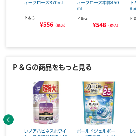
替 52
ィークローズ370ml
ィークローズ本体450
ト
ml
85
Ｐ＆Ｇ
Ｐ＆Ｇ
Ｐ
¥556
7
¥548
（税込）
（税込）
（税込）
Ｐ＆Ｇの商品をもっと見る
前へ
 Pブ
レノアハピネスホワイ
ボールドジェルボー
レ