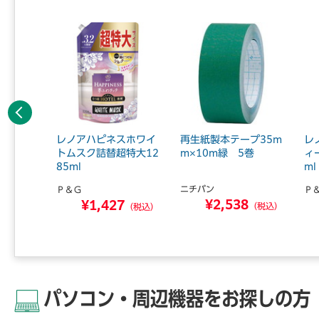
前へ
 インク
レノアハピネスホワイ
再生紙製本テープ35m
レ
ンタ用
トムスク詰替超特大12
m×10m緑 5巻
ィ
85ml
ml
ニチバン
Ｐ＆Ｇ
Ｐ
¥2,538
0
¥1,427
（税込）
（税込）
（税込）
パソコン・周辺機器をお探しの方