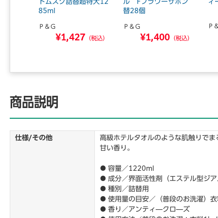
580g
トムスク詰替超特大12
ル Fフラワーサボン
ィ
85ml
替28個
Ｐ
Ｐ＆Ｇ
Ｐ＆Ｇ
9
¥1,427
¥1,400
（税込）
（税込）
（税込）
商品説明
仕様/その他
高級ホテルタオルのような肌触りでま
甘い香り。
● 容量／1220ml
● 成分／界面活性剤（エステル型ジ
● 種別／詰替用
● 使用量の目安／（普段のお洗濯）衣料1
● 香り／アンティ―クロ―ズ