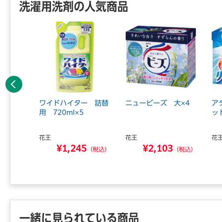
洗濯用洗剤の人気商品
前へ
ー 詰替
ワイドハイター 詰替
ニュービーズ 大×4
ア
用 720ml×5
ッ
花王
花王
花
2
¥1,245
¥2,103
（税込）
（税込）
（税込）
一緒に見られている商品