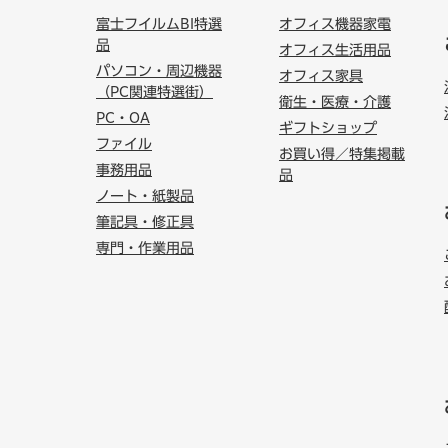
富士フイルムBI特選
オフィス機器家電
品
オフィス生活用品
パソコン・周辺機器
オフィス家具
（PC関連特選街）
衛生・医療・介護
PC・OA
ギフトショップ
ファイル
お買い得／特集掲載
事務用品
品
ノート・紙製品
筆記具・修正具
専門・作業用品