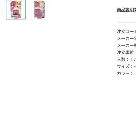
● 容量／1
● 成分
商品説明
塩）、安
● 種別／
● 使用量
注文コー
プ1杯：4
メーカー
● 香り
メーカー
● 使用方
注文単位
は44mL
入数：
１
● 原産国
サイズ：
-
● 単位／
カラー：
【ご注意
※洗剤、
※高温や
※目に入
※飲み込
処置をす