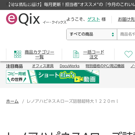
のオフィス通販サイト
【旬な情報お届け】毎月更新！担当者”オススメ”の『今月のこれい
ようこそ、
ゲスト
様
お届け先
商品カテゴリー
一括コード
一覧
注文
注目商品
オフィス家具
DocuWorks
特別価格のPC/周辺機器
ノ
ホーム
レノアハピネスＡローズ詰替超特大１２２０ｍｌ