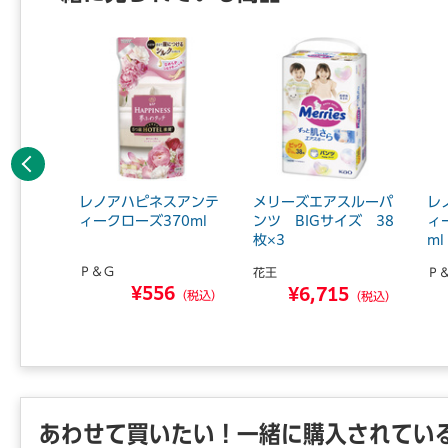
前へ
わ楽パ
レノアハピネスアンテ
メリーズエアスルーパ
レ
 M
ィークローズ370ml
ンツ BIGサイズ 38
ィ
枚×3
ml
Ｐ＆Ｇ
花王
Ｐ
2
¥556
¥6,715
（税込）
（税込）
（税込）
あわせて買いたい！一緒に購入されてい