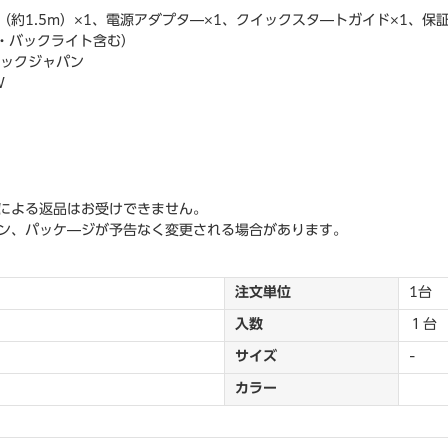
ル（約1.5m）×1、電源アダプタ―×1、クイックスタ―トガイド×1、保証
ル・バックライト含む）
ニックジャパン
W
による返品はお受けできません。
ン、パッケ―ジが予告なく変更される場合があります。
注文単位
1台
入数
１台
サイズ
-
カラー