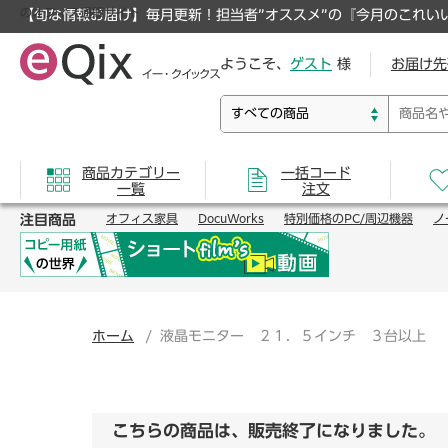
のオフィス通販サイト
【旬な情報お届け】毎月更新！担当者”オススメ”の『今月のこれい
ようこそ、
ゲスト
様
お届け先
商品カテゴリー
一括コード
一覧
注文
注目商品
オフィス家具
DocuWorks
特別価格のPC/周辺機器
ノ
ホーム
液晶モニター ２１．５インチ ３台以上
こちらの商品は、販売終了になりました。