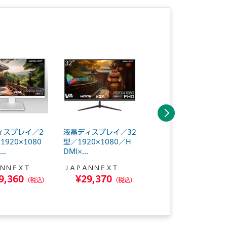
次へ
ィスプレイ／2
液晶ディスプレイ／32
液晶モニター 23.8イ
1920×1080
型／1920×1080／H
ンチ 3台
..
DMI×...
ＪＡＰＡＮＮＥＸＴ
ＮＮＥＸＴ
ＪＡＰＡＮＮＥＸＴ
¥49,200
9,360
¥29,370
（税込）
（税込）
（税込）