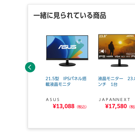
一緒に見られている商品
前へ
晶ディスプレイ 27
21.5型 IPSパネル搭
液晶モニター 23.
／医用 LCD-MDQ
載液晶モニタ
ンチ 1台
1A ...
ＡＳＵＳ
ＪＡＰＡＮＮＥＸＴ
イ・オー・データ機器
¥13,088
¥17,580
¥75,350
（税込）
（税
（税込）