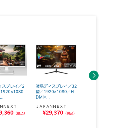
次へ
ィスプレイ／2
液晶ディスプレイ／32
液晶モニター 23.8イ
1920×1080
型／1920×1080／H
ンチ 3台
..
DMI×...
ＪＡＰＡＮＮＥＸＴ
ＮＮＥＸＴ
ＪＡＰＡＮＮＥＸＴ
¥49,200
9,360
¥29,370
（税込）
（税込）
（税込）