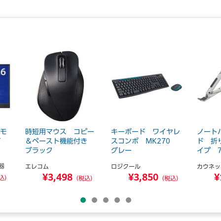
応モ
時短用マウス コピー
キーボード ワイヤレ
ノート
イ
＆ペースト機能付き
スコンボ MK270
ド 折
ブラック
グレー
イプ 
器
エレコム
ロジクール
カウネッ
¥3,498
¥3,850
¥
込）
（税込）
（税込）