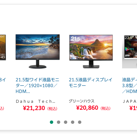
8イ
21.5型ワイド液晶モニ
21.5液晶ディスプレイ
液晶デ
ター／1920×1080／
モニター
3.8型／
HDM...
／HDM.
グリーンハウス
Ｄａｈｕａ Ｔｅｃｈ...
ＪＡＰＡ
¥20,860
¥21,230
¥1
込）
（税込）
（税込）