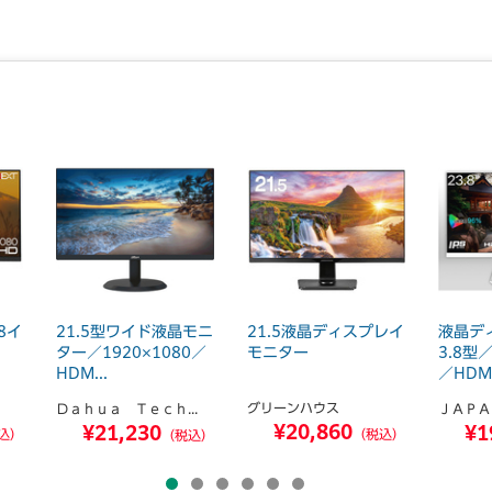
● 単位／1台
※3台以上
【返品に関するご注意】
※開封後はお客様のご都合による返品はお受けできません。
※この商品は、商品デザイン、パッケ―ジが予告なく変更さ
れる場合があります。
8イ
21.5型ワイド液晶モニ
21.5液晶ディスプレイ
液晶デ
ター／1920×1080／
モニター
3.8型／
HDM...
／HDM.
グリーンハウス
Ｄａｈｕａ Ｔｅｃｈ...
ＪＡＰＡ
¥20,860
¥21,230
¥1
込）
（税込）
（税込）