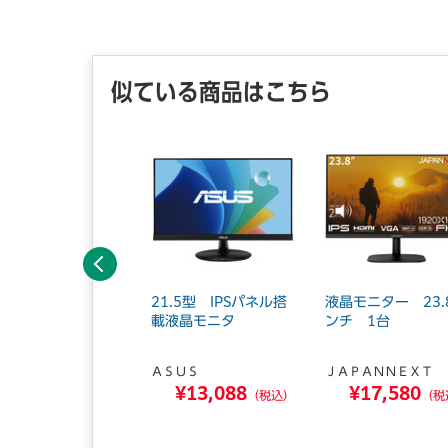
似ている商品はこちら
前へ
換コード ピンプラ
21.5型 IPSパネル搭
液晶モニター 23.
×2-ステレオミニジ
載液晶モニタ
ンチ 1台
ク 0.3...
ＡＳＵＳ
ＪＡＰＡＮＮＥＸＴ
ＶＣケンウッド
¥13,088
¥17,580
¥1,490
（税込）
（税
（税込）