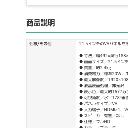
商品説明
仕様/その他
21.5インチのVAパネルを
● 寸法／幅492×奥行188
● 画面サイズ／21.5イン
● 質量／約2.4kg
● 消費電力／標準20W、
● 最大解像度／1920×10
● 液晶表面処理／非光沢
● 表示色／最大約1677万
● 可視角度／水平178°垂直
● パネルタイプ／VA
● 入力端子／HDMI×1、
● スピ―カ―有無／なし
● 仕様／フルHD
● カラ―／ブラック