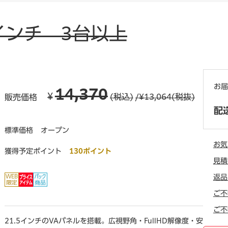
インチ 3台以上
お届
14,370
¥
(税込)
/¥13,064(税抜)
販売価格
配
標準価格
オープン
お気
獲得予定ポイント
130ポイント
見積
返品
ご不
ご不
21.5インチのVAパネルを搭載。広視野角・FullHD解像度・安