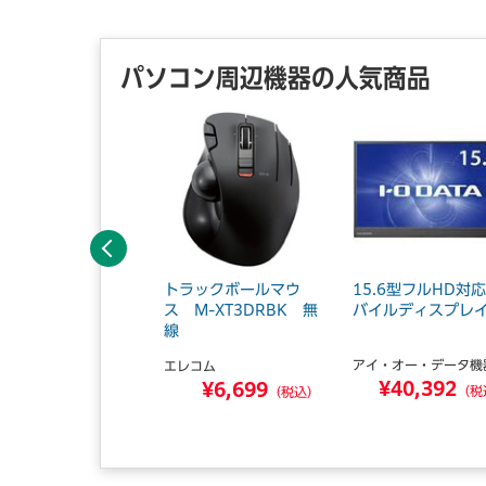
パソコン周辺機器の人気商品
前へ
イヤレステンキー
トラックボールマウ
15.6型フルHD対
-TDM017BK 黒
ス M-XT3DRBK 無
バイルディスプレ
線
レコム
アイ・オー・データ機
エレコム
¥3,435
¥40,392
¥6,699
（税込）
（税
（税込）