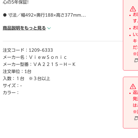
心の5年保証!
お
● 寸法／幅492×奥行188×高さ377mm
す
● 画面サイズ／21.5インチ
お
● 質量／約2.4kg
商品説明をもっと見る
い
● 消費電力／標準20W、エコ13W、待機時0.5W以下
キ
● 最大解像度／1920×1080
だ
● 液晶表面処理／非光沢
注文コード：
1209-6333
※
● 表示色／最大約1677万色
メーカー名：
ＶｉｅｗＳｏｎｉｃ
● 可視角度／水平178°垂直178°
メーカー型番：
ＶＡ２２１５－Ｈ－Ｋ
● パネルタイプ／VA
注文単位：
1台
● 入力端子／HDMI×1、VGA×1、ステレオミニジャック×1
入数：
１台 ※３台以上
● スピ―カ―有無／なし
サイズ：
-
● 仕様／フルHD
返
● カラ―／ブラック
カラー：
発
● 付属品／HDMIケ―ブル（約1.5m）×1、電源アダプタ―×
は
1、クイックスタ―トガイド×1、保証書×1
※
● 保証期間／5年（パネル・バックライト含む）
● メ―カ―名／ビュ―ソニックジャパン
● 最大消費電力／最大21W
● タイプ／固定スタンド