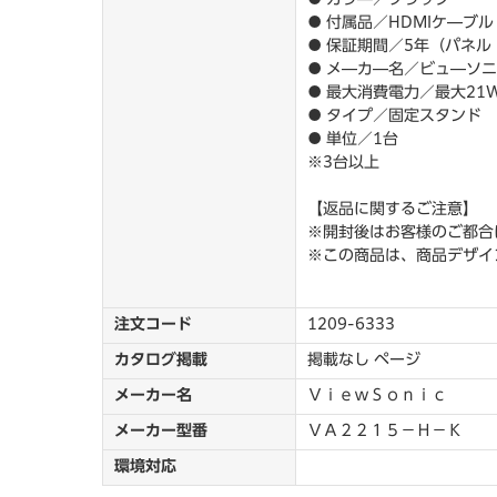
● 付属品／HDMIケ―ブ
● 保証期間／5年（パネ
● メ―カ―名／ビュ―ソ
● 最大消費電力／最大21
● タイプ／固定スタンド
● 単位／1台
※3台以上
【返品に関するご注意】
※開封後はお客様のご都合
※この商品は、商品デザイ
注文コード
1209-6333
カタログ掲載
掲載なし ページ
メーカー名
ＶｉｅｗＳｏｎｉｃ
メーカー型番
ＶＡ２２１５－Ｈ－Ｋ
環境対応