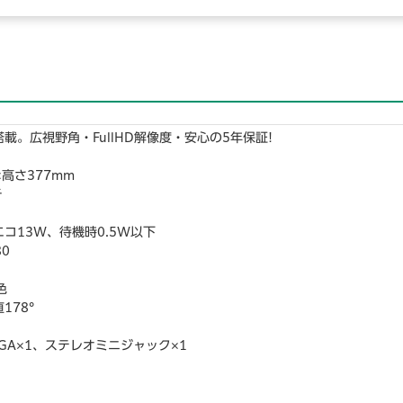
搭載。広視野角・FullHD解像度・安心の5年保証!
×高さ377mm
チ
エコ13W、待機時0.5W以下
80
色
178°
VGA×1、ステレオミニジャック×1