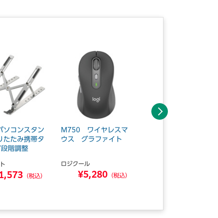
次へ
パソコンスタン
M750 ワイヤレスマ
無線マウス 2.4GHz
りたたみ携帯タ
ウス グラファイト
Mサイズ ブラック
7段階調整
ロジクール
エレコム
ト
¥5,280
¥2,686
1,573
（税込）
（税込）
（税込）