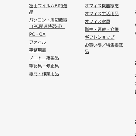
富士フイルムBI特選
オフィス機器家電
品
オフィス生活用品
パソコン・周辺機器
オフィス家具
（PC関連特選街）
衛生・医療・介護
PC・OA
ギフトショップ
ファイル
お買い得／特集掲載
事務用品
品
ノート・紙製品
筆記具・修正具
専門・作業用品