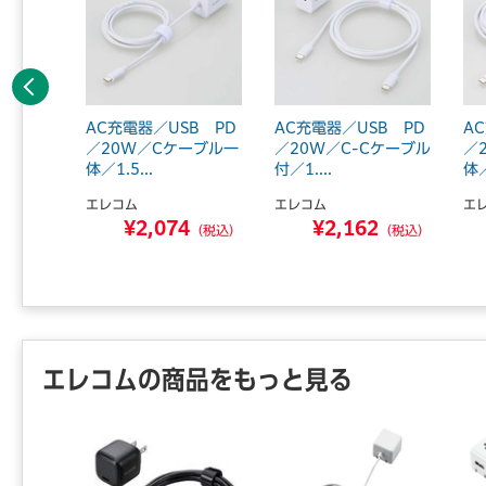
前へ
SB P
AC充電器／USB PD
AC充電器／USB PD
A
2／A×1
／20W／Cケーブル一
／20W／C-Cケーブル
／
体／1.5...
付／1....
体／
エレコム
エレコム
エ
5
¥2,074
¥2,162
（税込）
（税込）
（税込）
エレコムの商品をもっと見る