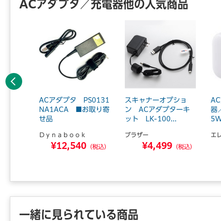
ACアダプタ／充電器他の人気商品
前へ
Power
ACアダプタ PS0131
スキャナーオプショ
A
 PD
NA1ACA ■お取り寄
ン ACアダプターキ
器
せ品
ット LK-100...
5W
ａ
Ｄｙｎａｂｏｏｋ
ブラザー
エ
8
¥12,540
¥4,499
（税込）
（税込）
（税込）
一緒に見られている商品