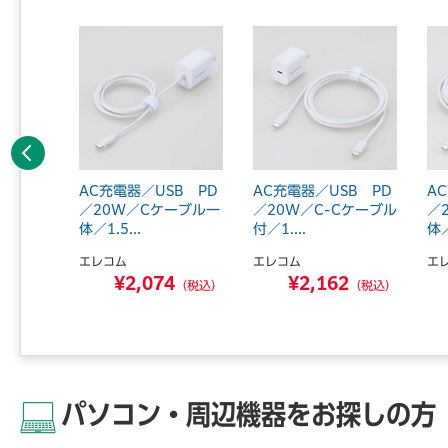
前へ
SB P
AC充電器／USB PD
AC充電器／USB PD
A
2／A×1
／20W／Cケーブル一
／20W／C-Cケーブル
／
体／1.5...
付／1....
体／
エレコム
エレコム
エ
5
¥2,074
¥2,162
（税込）
（税込）
（税込）
パソコン・周辺機器をお探しの方