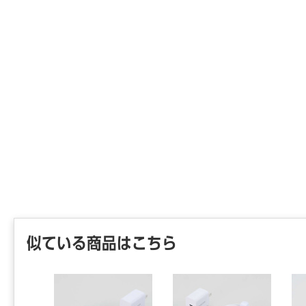
● コン
● 使用温
● 法令／
● ケ―ブ
● 付属
● ケ―ブ
ル
● ケ―
【ご注意
※こちら
※商品仕
※仕入先
けできな
※詳細納期
連絡くだ
似ている商品はこちら
ら18時3