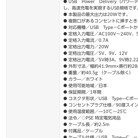
● USB Power Deliver
し、高速充電を実現するUSB規格です
● 本製品の最大出力は20Wです。
● 複数口があるコンセントに挿すと
● 対応機種／USB Type－Cポ―トか
● 定格入力電圧／AC100V～240V、5
● 定格入力電流／0.7A
● 定格出力電力／20W
● 定格出力電圧／5V、9V、12V
● 定格出力電流／5V時3A、9V時2.22
● 外形寸法／幅約41.9mm×奥行約28
● 重量／約40.5g （ケ―ブル除く）
● カラ―／ホワイト
● 使用可能地域／日本
● 保証期間／1年間
● コネクタ形状／USB Type―Cポ―
● コンセントプラグ仕様／90度スイ
● 使用温度範囲／―10℃～25℃
● 法令／◇PSE 特定電気用品
● ケ―ブル長／約2.5m
● 付属品／ケ―ブル
● ケ―ブル仕様／USB Type―C －