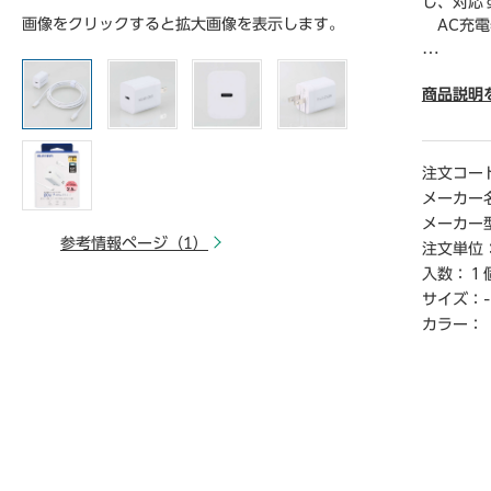
し、対応
画像をクリックすると拡大画像を表示します。
AC充電
● USB
タ―と接
商品説明
ける最適
● 本製
● 複数
注文コー
スリムな
メーカー
● 対応機種
メーカー
y （2
参考情報ページ（1）
注文単位
● 定格入
入数：
１
● 定格入
サイズ：
-
● 定格出
● 定格出
カラー：
● 定格出
● 外形寸
● 重量／
● カラ
● 使用
● 保証期
● コネク