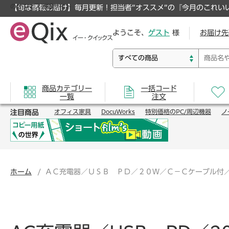
のオフィス通販サイト
【旬な情報お届け】毎月更新！担当者”オススメ”の『今月のこれい
ようこそ、
ゲスト
様
お届け先
商品カテゴリー
一括コード
一覧
注文
注目商品
オフィス家具
DocuWorks
特別価格のPC/周辺機器
ノ
ホーム
ＡＣ充電器／ＵＳＢ ＰＤ／２０Ｗ／Ｃ－Ｃケーブル付