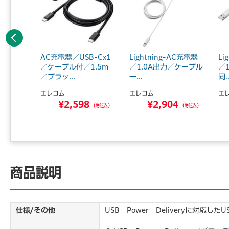
前へ
SB充電
AC充電器／USB-Cx1
Lightning-AC充電器
Li
対応／3
／ケーブル付／1.5m
／1.0A出力／ケーブル
／
／ブラッ...
一...
同..
エレコム
エレコム
エ
0
¥2,598
¥2,904
（税込）
（税込）
（税込）
商品説明
仕様/その他
USB Power Deliveryに対