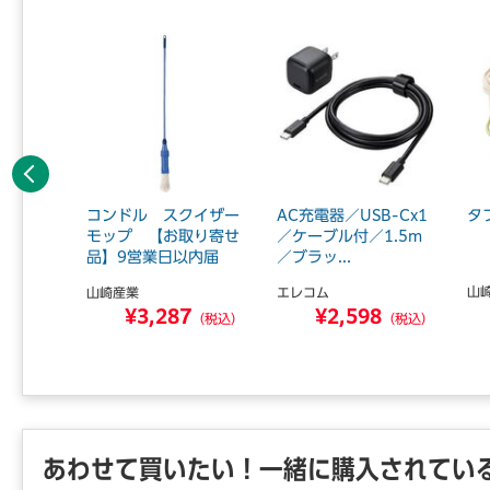
前へ
光彩 わ
コンドル スクイザー
AC充電器／USB-Cx1
タ
 【お取
モップ 【お取り寄せ
／ケーブル付／1.5m
.
品】9営業日以内届
／ブラッ...
山
山崎産業
エレコム
5
¥3,287
¥2,598
（税込）
（税込）
（税込）
あわせて買いたい！一緒に購入されてい