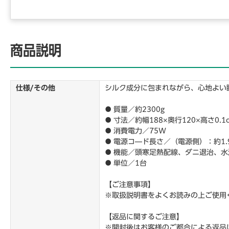
商品説明
仕様/その他
シルク成分に包まれながら、心地よい
● 質量／約2300g
● 寸法／約幅188×奥行120×高さ0.1
● 消費電力／75W
● 電源コ―ド長さ／（電源側）：約1.
● 機能／頭寒足熱配線、ダニ退治、水
● 単位／1台
【ご注意事項】
※取扱説明書をよくお読みの上ご使用
【返品に関するご注意】
※開封後はお客様のご都合による返品