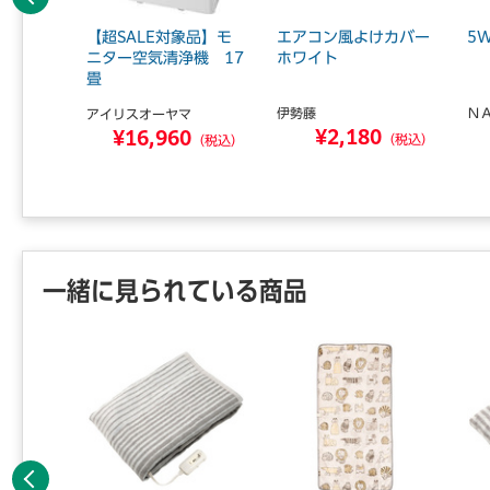
前へ
ー掲載除
【超SALE対象品】モ
エアコン風よけカバー
5
イプ
ニター空気清浄機 17
ホワイト
畳
伊勢藤
Ｎ
アイリスオーヤマ
0
¥2,180
¥16,960
（税込）
（税込）
（税込）
一緒に見られている商品