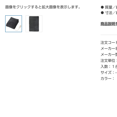
画像をクリックすると拡大画像を表示します。
● 質量／
● 寸法／
● 消費電
● 電源コ
商品説明
7m
● 機能
● 単位
注文コー
メーカー
【ご注意
メーカー
※取扱説
注文単位
入数：
１
【返品に
サイズ：
-
※開封後
カラー：