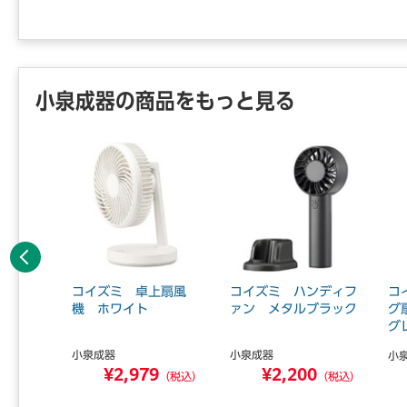
小泉成器の商品をもっと見る
前へ
ケット
コイズミ 卓上扇風
コイズミ ハンディフ
コ
】11営
機 ホワイト
ァン メタルブラック
グ
グ
小泉成器
小泉成器
小
¥2,979
¥2,200
0
（税込）
（税込）
（税込）