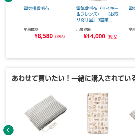
前へ
動シェ
電気掛敷毛布
電気敷毛布（マイキー
電
シックモ
＆フレンズ） 【お取
り寄せ品】9営業...
小泉成器
小
小泉成器
¥8,580
0
¥14,000
（税込）
（税込）
（税込）
あわせて買いたい！一緒に購入されてい
前へ