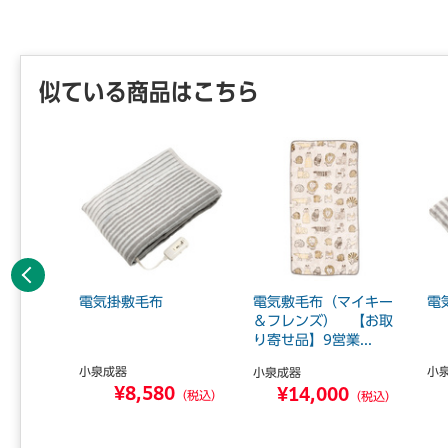
似ている商品はこちら
前へ
質 15
電気掛敷毛布
電気敷毛布（マイキー
電
Y目 1
＆フレンズ） 【お取
り寄せ品】9営業...
小泉成器
小
小泉成器
¥8,580
¥14,000
（税込）
（税込）
認