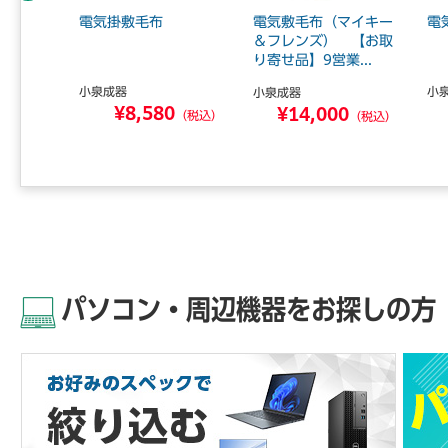
リップボ
電気掛敷毛布
電気敷毛布（マイキー
電
 10枚
＆フレンズ） 【お取
り寄せ品】9営業...
小泉成器
小
小泉成器
2
¥8,580
¥14,000
（税込）
（税込）
（税込）
パソコン・周辺機器をお探しの方