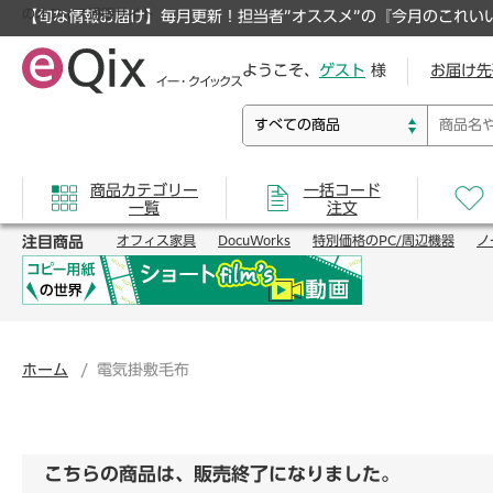
のオフィス通販サイト
【旬な情報お届け】毎月更新！担当者”オススメ”の『今月のこれい
ようこそ、
ゲスト
様
お届け先
商品カテゴリー
一括コード
一覧
注文
注目商品
オフィス家具
DocuWorks
特別価格のPC/周辺機器
ノ
ホーム
電気掛敷毛布
こちらの商品は、販売終了になりました。