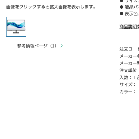
● サイズ
画像をクリックすると拡大画像を表示します。
● 液晶パ
● 表示色
● ピッチ／
● 走査周
商品説明
（HDMI＆D
● 走査周
参考情報ページ（1）
DMI＆Dis
注文コー
● 解像度
メーカー
● 輝度／
メーカー
● コン
注文単位
800000
入数：
１
● 視野角
サイズ：
-
● 入力端子
● ケ―ブル
カラー：
ブル×1、
● スピ
● 本体サ
80.5
し：323.
● 本体重
g