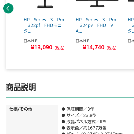
前へ
5 Pro
HP Series 3 Pro
HP Series 3 Pro
HP
XGA
322pf FHDモニ
324pv FHD V
3
タ...
A...
タ..
日本ＨＰ
日本ＨＰ
日
0
¥13,090
¥14,740
（税込）
（税込）
（税込）
商品説明
仕様/その他
● 保証期間／3年
● サイズ／23.8型
● 液晶パネル方式／IPS
● 表示色／約1677万色