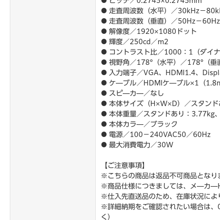
● ピッチ／0.2745×0.2745mm
● 走査周波数（水平）／30kHz－80kHz
● 走査周波数（垂直）／50Hz－60Hz（V
● 解像度／1920×1080ドット
● 輝度／250cd／m2
● コントラスト比／1000：1（ダイナ
● 視野角／178°（水平）／178°（垂
● 入力端子／VGA、HDMI1.4、Displa
● ケ―ブル／HDMIケ―ブル×1（1.8m
● スピ―カ―／なし
● 本体サイズ（H×W×D）／スタンドあり
● 本体重量／スタンドあり：3.77kg、
● 本体カラ―／ブラック
● 電源／100－240VAC50／60Hz
● 最大消費電力／30W
【ご注意事項】
※こちらの商品は返品不可商品となり
※商品仕様につきましては、メ―カ―
※仕入先直送品のため、在庫状況によ
※詳細納期をご確認されたい場合は、0
く）