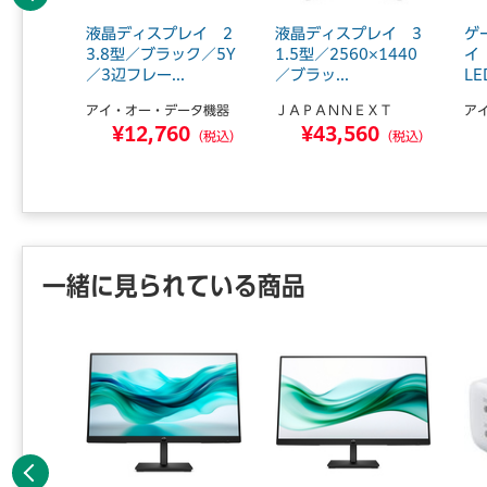
前へ
イ 27
液晶ディスプレイ 2
液晶ディスプレイ 3
ゲ
5Y／3
3.8型／ブラック／5Y
1.5型／2560×1440
イ
.
／3辺フレー...
／ブラッ...
LE
ータ機器
アイ・オー・データ機器
ＪＡＰＡＮＮＥＸＴ
ア
0
¥12,760
¥43,560
（税込）
（税込）
（税込）
一緒に見られている商品
前へ