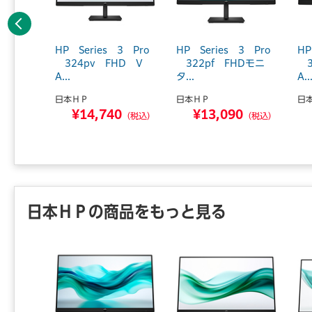
前へ
R5／8／
HP Series 3 Pro
HP Series 3 Pro
HP
B／F
324pv FHD V
322pf FHDモニ
3
A...
タ...
A..
日本ＨＰ
日本ＨＰ
日
0
¥14,740
¥13,090
（税込）
（税込）
（税込）
日本ＨＰの商品をもっと見る