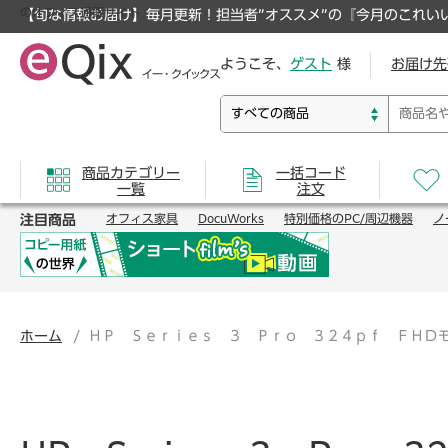
のオフィス通販サイト
【旬な情報お届け】毎月更新！担当者”オススメ”の『今月のこれい
ようこそ、
ゲスト
様
お届け先
商品カテゴリー
一括コード
一覧
注文
注目商品
オフィス家具
DocuWorks
特別価格のPC/周辺機器
ノ
ホーム
ＨＰ Ｓｅｒｉｅｓ ３ Ｐｒｏ ３２４ｐｆ ＦＨＤ