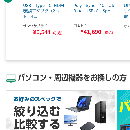
前へ
CAT7
USB Type C-HDM
Poly Sync 40 US
U
.0m／
I変換アダプタ（2ポー
B-A USB-C Spe...
ッ
ト／4...
取
日本ＨＰ
サンワサプライ
オ
¥41,690
0
¥6,541
（税込）
（税込）
（税込）
パソコン・周辺機器をお探しの方