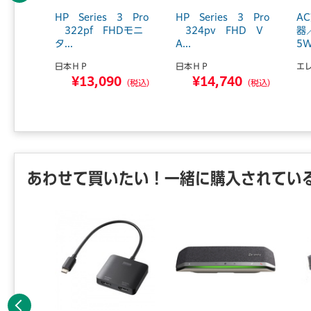
イ 2
HP Series 3 Pro
HP Series 3 Pro
A
1080
322pf FHDモニ
324pv FHD V
器
タ...
A...
5W
日本ＨＰ
日本ＨＰ
エ
0
¥13,090
¥14,740
（税込）
（税込）
（税込）
あわせて買いたい！一緒に購入されてい