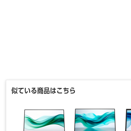
● 本体
● 電源／1
● 最大消
【ご注意
※こちら
※商品仕
い。
※仕入先
お届けで
※詳細納期
ご連絡く
時から1
似ている商品はこちら