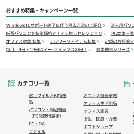
おすすめ特集・キャンペーン一覧
Windows10サポート終了に伴う対応方法のご紹介
法人用パソ
厳選パソコンを特別価格で！イチ推しセレクション
PC本体～
オフィス家具 特集
テレワークアイテム特集
定番のお掃除ア
毎月、9日・19日はイー･クイックスの日！
簡単検索シリーズ
カテゴリ一覧
富士フイルムBI特選
オフィス機器家電
品
オフィス生活用品
パソコン・周辺機器
オフィス家具
（PC関連特選街）
衛生・医療・介護
PC・OA
ギフトショップ
ファイル