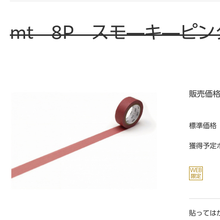
mt 8P スモ―キ―ピン
販売価
標準価格
獲得予定
貼っては