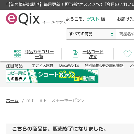
のオフィス通販サイト
【旬な情報お届け】毎月更新！担当者”オススメ”の『今月のこれい
ようこそ、
ゲスト
様
お届け先
商品カテゴリー
一括コード
一覧
注文
注目商品
オフィス家具
DocuWorks
特別価格のPC/周辺機器
ノ
ホーム
ｍｔ ８Ｐ スモーキーピンク
こちらの商品は、販売終了になりました。