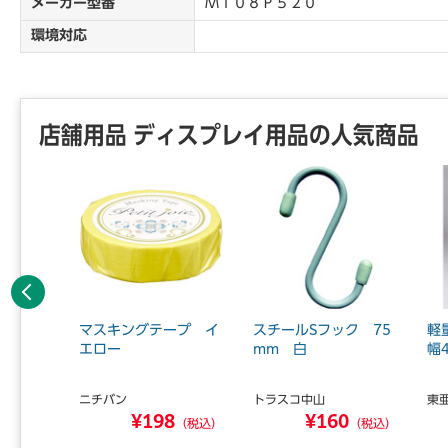
メーカー型番
ＭＴ０８Ｐ５２０
環境対応
店舗用品 ディスプレイ用品の人気商品
前へ
ープ ジ
マスキングテープ イ
スチールSフック 75
軽
取り寄せ
エロー
mm 白
幅
内届
ニチバン
トラスコ中山
東
¥198
¥160
8
（税込）
（税込）
（税込）