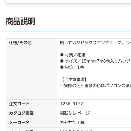
商品説明
仕様/その他
貼ってはがせるマスキングテ―プ。ラ
● 材質／和紙
● サイズ／15mm×7m8巻入りパック
● 単位／1巻
【ご注意事項】
※実際の色と画像の色はパソコンの環
注文コード
1236-9172
カタログ掲載
掲載なし ページ
メーカー名
カモ井加工紙