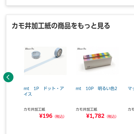
カモ井加工紙の商品をもっと見る
前へ
 8P
mt 1P ドット・ア
mt 10P 明るい色2
マ
イス
カモ井加工紙
カモ井加工紙
カ
0
¥196
¥1,782
（税込）
（税込）
（税込）