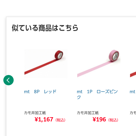
似ている商品はこちら
前へ
輝度 散
mt 8P レッド
mt 1P ローズピン
m
 マステ
ク
カモ井加工紙
カモ井加工紙
カ
8
¥1,167
¥196
（税込）
（税込）
（税込）