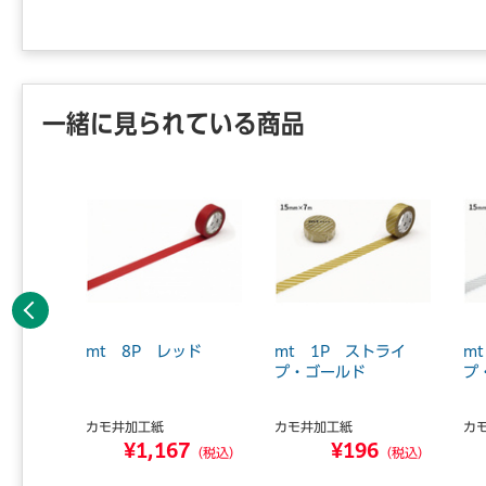
一緒に見られている商品
前へ
ート・ス
mt 8P レッド
mt 1P ストライ
m
キングテ
プ・ゴールド
プ
カモ井加工紙
カモ井加工紙
カ
¥1,167
¥196
8
（税込）
（税込）
（税込）