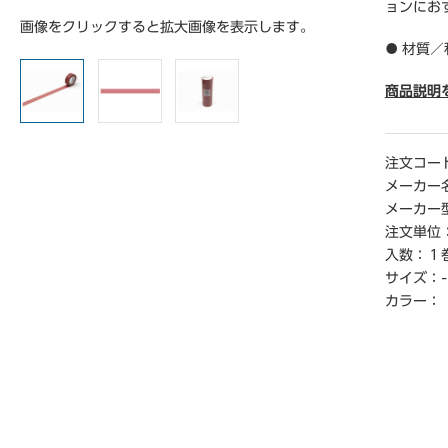
ョンにお
画像をクリックすると拡大画像を表示します。
● 材質／
● サイズ
● 単位
商品説明
【ご注意
※実際の
注文コー
場合がご
メーカー
メーカー
注文単位
入数：
１
サイズ：
-
カラー：