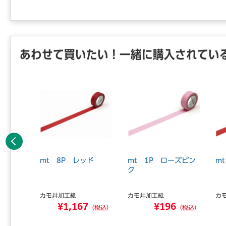
あわせて買いたい！一緒に購入されてい
前へ
輝度 散
mt 8P レッド
mt 1P ローズピン
m
 マステ
ク
カモ井加工紙
カモ井加工紙
カ
8
¥1,167
¥196
（税込）
（税込）
（税込）