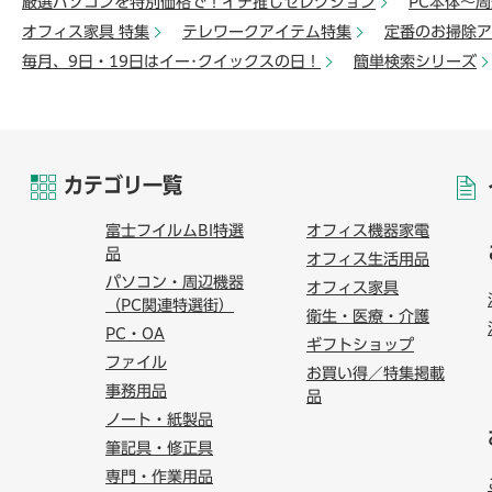
厳選パソコンを特別価格で！イチ推しセレクション
PC本体～
オフィス家具 特集
テレワークアイテム特集
定番のお掃除ア
毎月、9日・19日はイー･クイックスの日！
簡単検索シリーズ
カテゴリ一覧
富士フイルムBI特選
オフィス機器家電
品
オフィス生活用品
パソコン・周辺機器
オフィス家具
（PC関連特選街）
衛生・医療・介護
PC・OA
ギフトショップ
ファイル
お買い得／特集掲載
事務用品
品
ノート・紙製品
筆記具・修正具
専門・作業用品