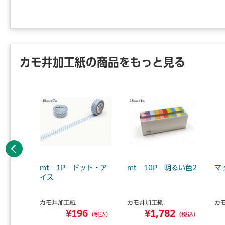
カモ井加工紙の商品をもっと見る
前へ
 8P
mt 1P ドット・ア
mt 10P 明るい色2
マ
イス
カモ井加工紙
カモ井加工紙
カ
0
¥196
¥1,782
（税込）
（税込）
（税込）