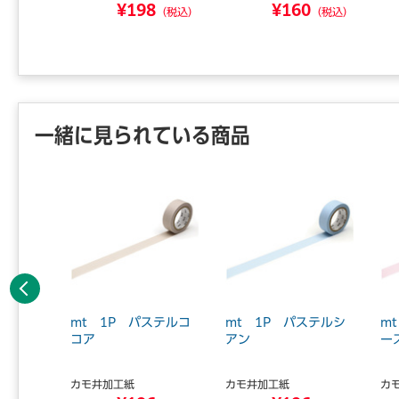
¥198
¥160
8
（税込）
（税込）
（税込）
一緒に見られている商品
前へ
ート・ス
mt 1P パステルコ
mt 1P パステルシ
m
 マステ
コア
アン
ー
カモ井加工紙
カモ井加工紙
カ