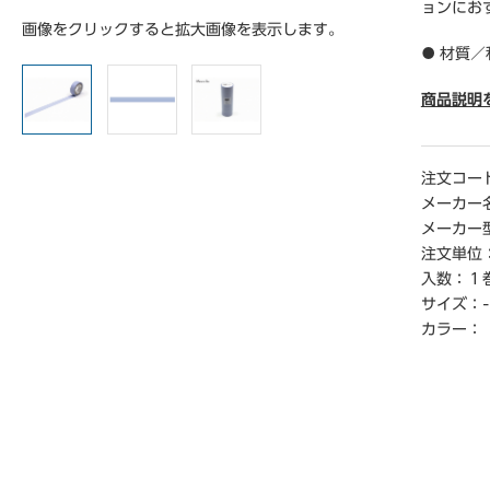
ョンにお
画像をクリックすると拡大画像を表示します。
● 材質／
● サイズ
● 単位
商品説明
【ご注意
※実際の
注文コー
場合がご
メーカー
メーカー
注文単位
入数：
１
サイズ：
-
カラー：