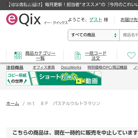
のオフィス通販サイト
【旬な情報お届け】毎月更新！担当者”オススメ”の『今月のこれい
ようこそ、
ゲスト
様
お届け先
商品カテゴリー
一括コード
一覧
注文
注目商品
オフィス家具
DocuWorks
特別価格のPC/周辺機器
ノ
ホーム
ｍｔ ８Ｐ パステルウルトラマリン
こちらの商品は、現在一時的に販売を中止しています