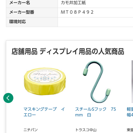
メーカー名
カモ井加工紙
メーカー型番
ＭＴ０８Ｐ４９２
環境対応
店舗用品 ディスプレイ用品の人気商品
前へ
ープ ダ
マスキングテープ イ
スチールSフック 75
軽
ン 【お
エロー
mm 白
幅
...
ニチバン
トラスコ中山
東