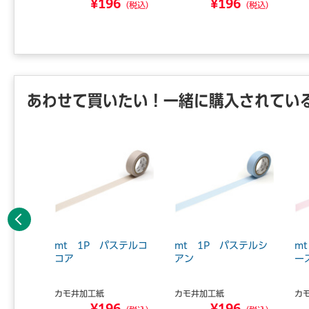
8
¥196
¥196
（税込）
（税込）
（税込）
あわせて買いたい！一緒に購入されてい
前へ
輝度 散
mt 1P パステルコ
mt 1P パステルシ
m
 マステ
コア
アン
ー
カモ井加工紙
カモ井加工紙
カ