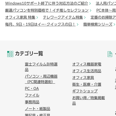
Windows10サポート終了に伴う対応方法のご紹介
法人用パソ
厳選パソコンを特別価格で！イチ推しセレクション
PC本体～
オフィス家具 特集
テレワークアイテム特集
定番のお掃除ア
毎月、9日・19日はイー･クイックスの日！
簡単検索シリーズ
カテゴリ一覧
富士フイルムBI特選
オフィス機器家電
品
オフィス生活用品
パソコン・周辺機器
オフィス家具
（PC関連特選街）
衛生・医療・介護
PC・OA
ギフトショップ
ファイル
お買い得／特集掲載
事務用品
品
ノート・紙製品
筆記具・修正具