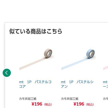
似ている商品はこちら
前へ
輝度 散
mt 1P パステルコ
mt 1P パステルシ
m
 マステ
コア
アン
ー
カモ井加工紙
カモ井加工紙
カ
8
¥196
¥196
（税込）
（税込）
（税込）