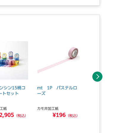
次へ
ガンシン15柄コ
mt 1P パステルロ
mt 1P ラベンダー
ートセット
ーズ
工紙
カモ井加工紙
カモ井加工紙
2,905
¥196
¥196
（税込）
（税込）
（税込）