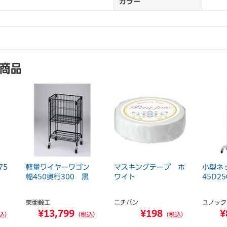
カラー
気商品
75
軽量ワイヤーワゴン
マスキングテープ ホ
小型ネ
幅450奥行300 黒
ワイト
45D25
東亜鍛工
ニチバン
ユノック
¥13,799
¥198
¥
込）
（税込）
（税込）