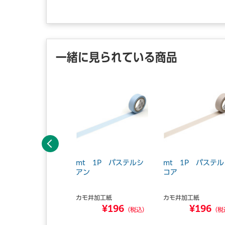
一緒に見られている商品
前へ
t 1P ハート・ス
mt 1P パステルシ
mt 1P パステル
ット マスキングテ
アン
コア
プ
カモ井加工紙
カモ井加工紙
モ井加工紙
¥196
¥196
¥198
（税込）
（税
（税込）