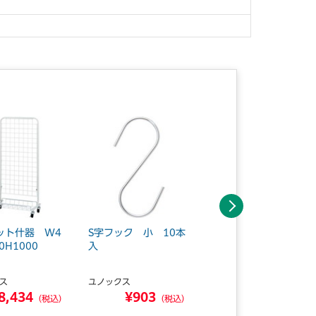
次へ
ット什器 W4
S字フック 小 10本
mt 1P ドット・ア
0H1000
入
イス
ス
ユノックス
カモ井加工紙
8,434
¥903
¥196
（税込）
（税込）
（税込）