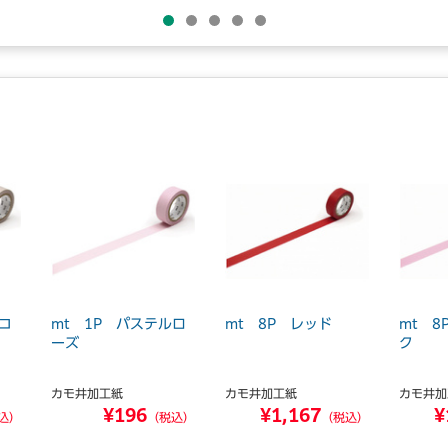
コ
mt 1P パステルロ
mt 8P レッド
mt 
ーズ
ク
カモ井加工紙
カモ井加工紙
カモ井加
¥196
¥1,167
¥
込）
（税込）
（税込）