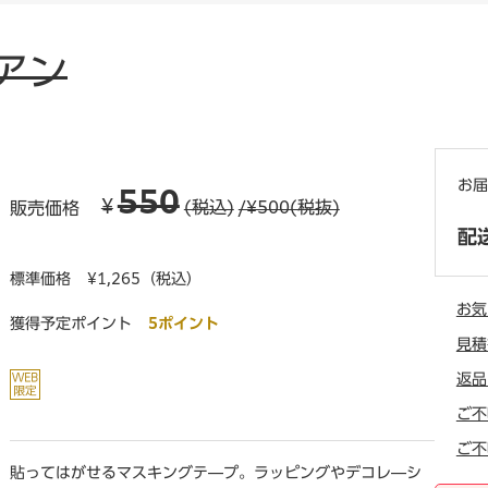
アン
お届
550
¥
(税込)
/¥500(税抜)
販売価格
配
標準価格
¥1,265（税込）
お気
獲得予定ポイント
5ポイント
見積
返品
ご不
ご不
貼ってはがせるマスキングテ―プ。ラッピングやデコレ―シ