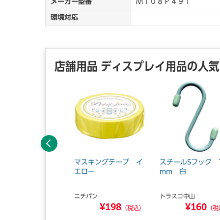
メーカー型番
ＭＴ０８Ｐ４９１
環境対応
店舗用品 ディスプレイ用品の人
前へ
ッシュパネル 黒
マスキングテープ イ
スチールSフック 
0×450
エロー
mm 白
ニチバン
トラスコ中山
¥1,980
¥198
¥160
（税込）
（税込）
（税