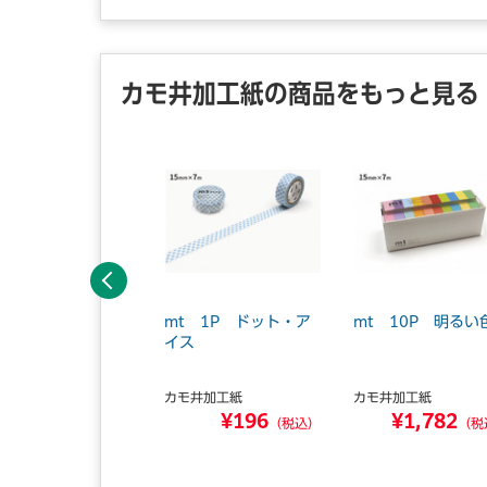
カモ井加工紙の商品をもっと見る
前へ
ットブラック 8P
mt 1P ドット・ア
mt 10P 明るい
イス
モ井加工紙
カモ井加工紙
カモ井加工紙
¥1,420
¥196
¥1,782
（税込）
（税込）
（税