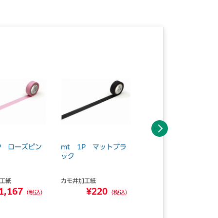
次へ
8P ローズピン
mt 1P マットブラ
mt 1P ベビーブル
ック
ー
工紙
カモ井加工紙
カモ井加工紙
1,167
¥220
¥196
（税込）
（税込）
（税込）