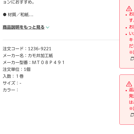
ョンにおすすめ。
お
● 材質／和紙
す
● サイズ／15mm×7m8巻入りパック
お
● 単位／1巻
商品説明をもっと見る
い
キ
【ご注意事項】
だ
※実際の色と画像の色はパソコンの環境等により多少異なる
注文コード：
1236-9221
※
場合がございます。ご了承のうえご注文願います。
メーカー名：
カモ井加工紙
メーカー型番：
ＭＴ０８Ｐ４９１
注文単位：
1個
入数：
１巻
サイズ：
-
返
カラー：
発
は
※