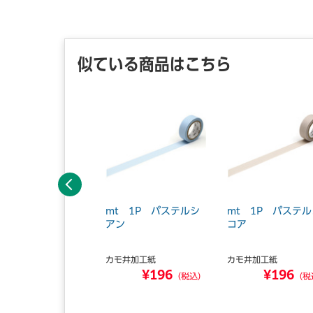
似ている商品はこちら
前へ
t 1P 高輝度 散
mt 1P パステルシ
mt 1P パステル
ばるドット マステ
アン
コア
モ井加工紙
カモ井加工紙
カモ井加工紙
¥198
¥196
¥196
（税込）
（税込）
（税