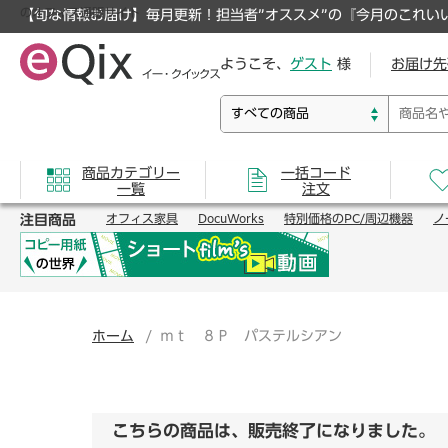
のオフィス通販サイト
【旬な情報お届け】毎月更新！担当者”オススメ”の『今月のこれい
ようこそ、
ゲスト
様
お届け先
商品カテゴリー
一括コード
一覧
注文
注目商品
オフィス家具
DocuWorks
特別価格のPC/周辺機器
ノ
ホーム
ｍｔ ８Ｐ パステルシアン
こちらの商品は、販売終了になりました。